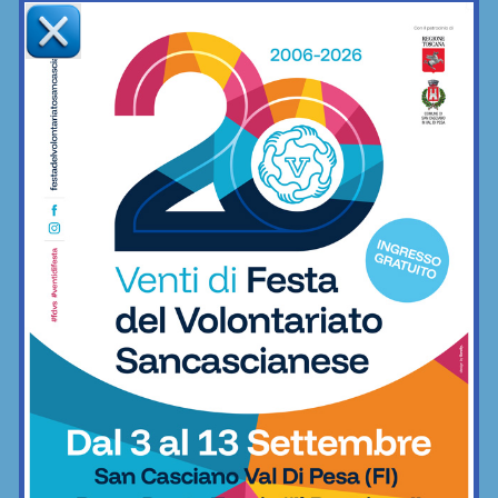
Championship: grandi prestazioni degli
atleti del nostro territorio
Arti marziali
Un nuovo portiere per l’Impruneta
Tavarnuzze: arriva Lorenzo Merlini, ex
Grassina e Belmonte
Calcio
Le Leoncine: il calcio femminile ha
trovato la sua strada al San Vincenzo a
Torri
Calcio