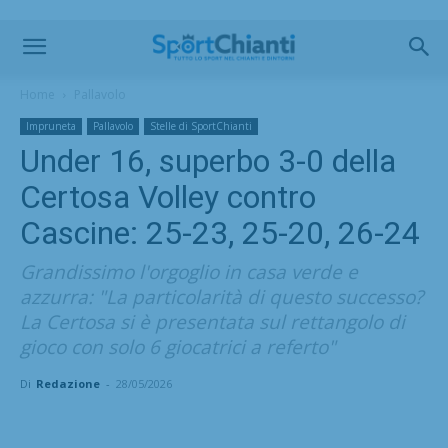
Home
Pallavolo
Impruneta
Pallavolo
Stelle di SportChianti
Under 16, superbo 3-0 della
Certosa Volley contro
Cascine: 25-23, 25-20, 26-24
Grandissimo l'orgoglio in casa verde e
azzurra: "La particolarità di questo successo?
La Certosa si è presentata sul rettangolo di
gioco con solo 6 giocatrici a referto"
Di
Redazione
-
28/05/2026