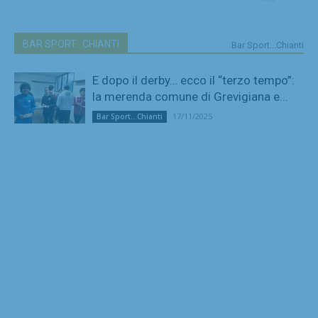
BAR SPORT...CHIANTI
Bar Sport...Chianti
E dopo il derby… ecco il “terzo tempo”:
la merenda comune di Grevigiana e...
17/11/2025
Bar Sport...Chianti