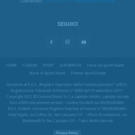
Contattaci:
3391552376 - info@sportchianti.it
SEGUICI
HOME
COMUNI
SPORT
LE RUBRICHE
Facce da SportChianti
Storie di SportChianti
Partner SportChianti
Iscrizione al R.O.C. (Registro Operatori della Comunicazione) n° 22870 -
Registrazione Tribunale di Firenze n° 6063 del 19 settembre 2017 -
Copyright 2012 © ComuniChianti S.r.l. a capitale ridotto, capitale sociale
Euro 4.000 interamente versato - Codice fiscale/P.Iva 06295380486 -
R.E.A. 616643- Iscrizione Registro Imprese di Firenze n° 06295380486 -
Sede legale, via Collina 5/i, San Casciano V.P. - Ufficio di redazione, via
Machiavelli 9, San Casciano V.P. - Tutti i diritti riservati