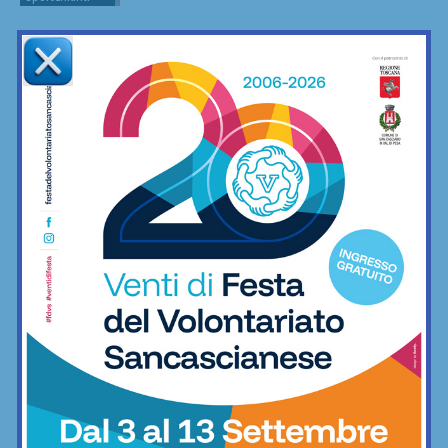
European Traditional Karate
Championship: grandi prestazioni degli
atleti del nostro territorio
Arti marziali
Un nuovo portiere per l’Impruneta
Tavarnuzze: arriva Lorenzo Merlini, ex
Grassina e Belmonte
Calcio
Juniores Impruneta Tavarnuzze,
confermato in panchina Francesco
Guidotti
Calcio