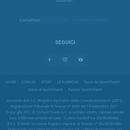
Contattaci:
3391552376 - info@sportchianti.it
SEGUICI
HOME
COMUNI
SPORT
LE RUBRICHE
Facce da SportChianti
Storie di SportChianti
Partner SportChianti
Iscrizione al R.O.C. (Registro Operatori della Comunicazione) n° 22870 -
Registrazione Tribunale di Firenze n° 6063 del 19 settembre 2017 -
Copyright 2012 © ComuniChianti S.r.l. a capitale ridotto, capitale sociale
Euro 4.000 interamente versato - Codice fiscale/P.Iva 06295380486 -
R.E.A. 616643- Iscrizione Registro Imprese di Firenze n° 06295380486 -
Sede legale, via Collina 5/i, San Casciano V.P. - Ufficio di redazione, via