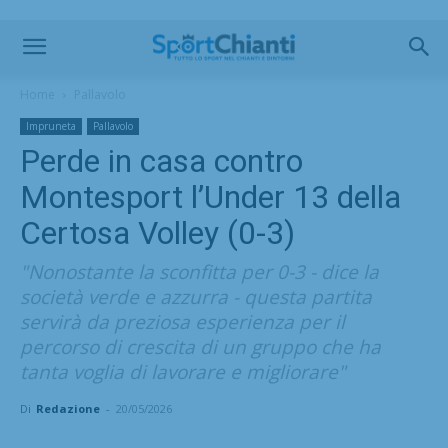
Home
Pallavolo
Impruneta
Pallavolo
Perde in casa contro
Montesport l’Under 13 della
Certosa Volley (0-3)
"Nonostante la sconfitta per 0-3 - dice la
società verde e azzurra - questa partita
servirà da preziosa esperienza per il
percorso di crescita di un gruppo che ha
tanta voglia di lavorare e migliorare"
Di
Redazione
-
20/05/2026