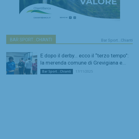
BAR SPORT...CHIANTI
Bar Sport...Chianti
E dopo il derby… ecco il “terzo tempo”:
la merenda comune di Grevigiana e...
17/11/2025
Bar Sport...Chianti