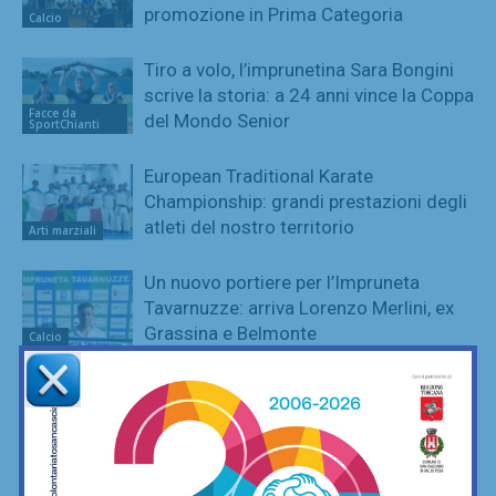
promozione in Prima Categoria
Calcio
Tiro a volo, l’imprunetina Sara Bongini
scrive la storia: a 24 anni vince la Coppa
Facce da
del Mondo Senior
SportChianti
European Traditional Karate
Championship: grandi prestazioni degli
atleti del nostro territorio
Arti marziali
Un nuovo portiere per l’Impruneta
Tavarnuzze: arriva Lorenzo Merlini, ex
Grassina e Belmonte
Calcio
Juniores Impruneta Tavarnuzze,
confermato in panchina Francesco
Guidotti
Calcio