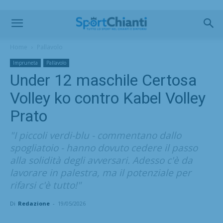
Home
Pallavolo
Impruneta
Pallavolo
Under 12 maschile Certosa
Volley ko contro Kabel Volley
Prato
"I piccoli verdi-blu - commentano dallo
spogliatoio - hanno dovuto cedere il passo
alla solidità degli avversari. Adesso c'è da
lavorare in palestra, ma il potenziale per
rifarsi c'è tutto!"
Di
Redazione
-
19/05/2026