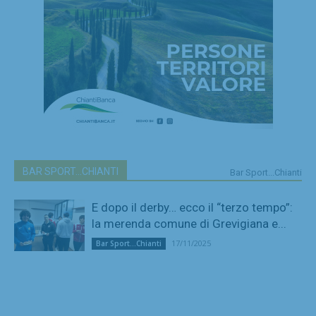
BAR SPORT...CHIANTI
Bar Sport...Chianti
E dopo il derby… ecco il “terzo tempo”:
la merenda comune di Grevigiana e...
17/11/2025
Bar Sport...Chianti