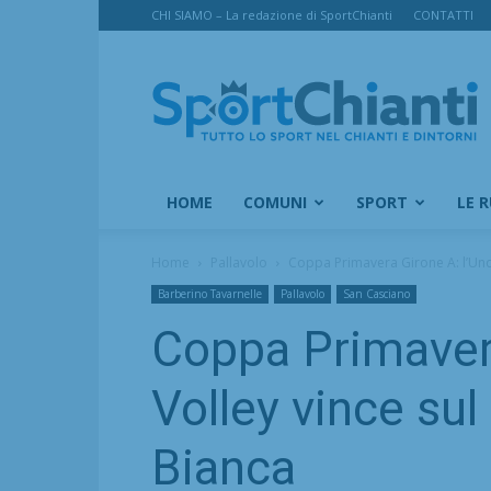
CHI SIAMO – La redazione di SportChianti
CONTATTI
SportChianti
HOME
COMUNI
SPORT
LE 
Home
Pallavolo
Coppa Primavera Girone A: l’Unde
Barberino Tavarnelle
Pallavolo
San Casciano
Coppa Primavera
Volley vince su
Bianca