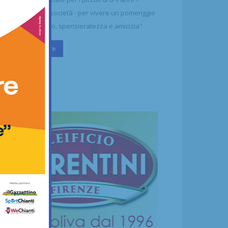
ttolineano dalla società - per vivere un pomeriggio
 puro divertimento, spensieratezza e amicizia"
Continua a leggere