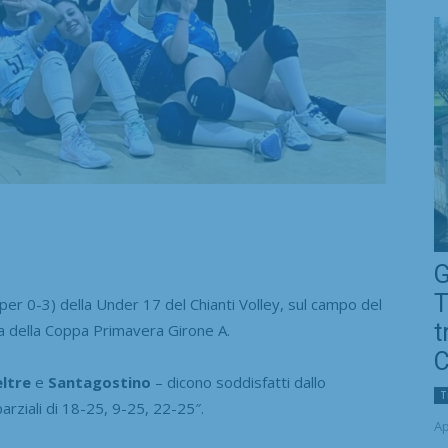
G
T
r 0-3) della Under 17 del Chianti Volley, sul campo del
t
a della Coppa Primavera Girone A.
C
ltre
e
Santagostino
– dicono soddisfatti dallo
T
arziali di 18-25, 9-25, 22-25″.
Ap