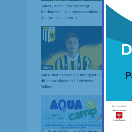
Serie D, ecco i due passaggi
Il San Donat
fondamentali su organici e calendari
prima amiche
(e il Grassina spera…)
contro il Gr
Calcio
Calcetto
San Donato Tavarnelle, ingaggiato il
Champions Cu
difensore classe 2007 Nicholas
premi indivi
Belloni
Fra Palloni 