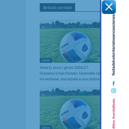
Articoli correlati
Calcio
Equitazione
Serie D, ecco i gironi 2026/27.
Anastasia Che
Grassina e San Donato Tavarnelle con
convocata n
tre emiliane, una laziale e una umbra
Riders agli 
Calcio
Calcio