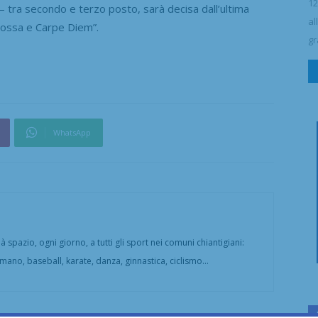
12
o – tra secondo e terzo posto, sarà decisa dall’ultima
al
Rossa e Carpe Diem”.
gr
WhatsApp
 spazio, ogni giorno, a tutti gli sport nei comuni chiantigiani:
amano, baseball, karate, danza, ginnastica, ciclismo...