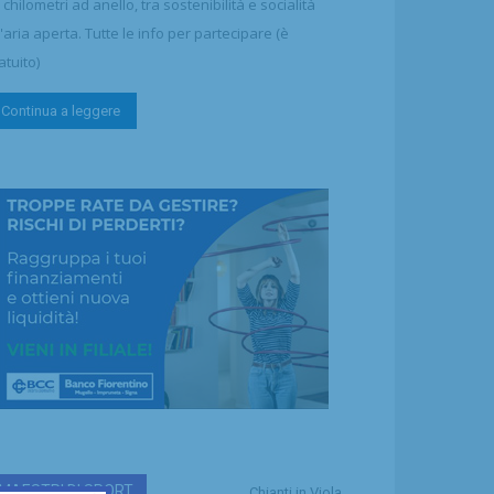
 chilometri ad anello, tra sostenibilità e socialità
l'aria aperta. Tutte le info per partecipare (è
atuito)
Continua a leggere
MAESTRI DI SPORT
Chianti in Viola