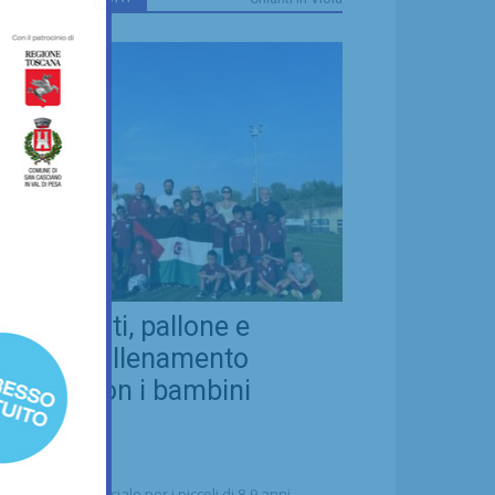
eal Chianti, pallone e
ellezza: allenamento
nsieme con i bambini
aharawi
21/07/2026
alcio
n'occasione speciale per i piccoli di 8-9 anni -