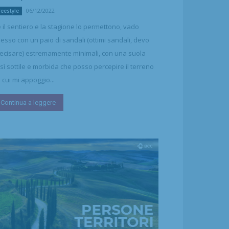
06/12/2022
reestyle
 il sentiero e la stagione lo permettono, vado
esso con un paio di sandali (ottimi sandali, devo
ecisare) estremamente minimali, con una suola
sì sottile e morbida che posso percepire il terreno
 cui mi appoggio...
Continua a leggere