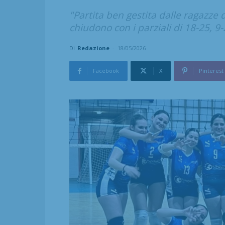
"Partita ben gestita dalle ragazze d
chiudono con i parziali di 18-25, 9-
Di
Redazione
-
18/05/2026
Facebook
X
Pinterest