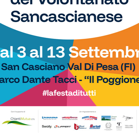
o Tavarnelle vince la sua
Neri Valiante: la Libertas Barberino
so
vole: 2-1 in rimonta
Tavarnelle acquista un terzino… con il
di
osseto di Indiani
vizio del gol
Calcio
p Fratres, ecco tutti i
La Libertas Barberino Tavarnelle
duali dell’edizione 2026.
piazza il super colpo di mercato:
d’Oro e…
ecco Irisjan Taflaj!