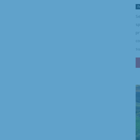
F
Se
sp
pr
co
su