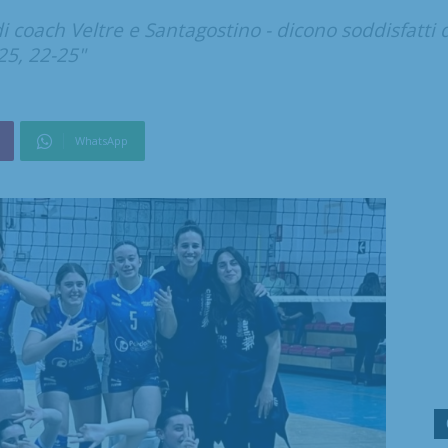
i coach Veltre e Santagostino - dicono soddisfatti d
25, 22-25"
WhatsApp