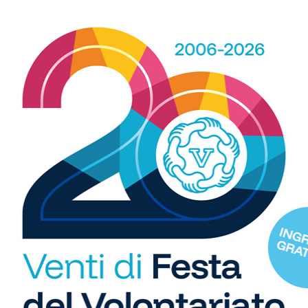
Fitness
chi, figlia di Jury,
SportLab21 non va in vacanza:
ella Nazionale Young
palestra aperta per tutto il mese di
Europei di equitazione
agosto
R
b
i
S
C
Calcio
"U