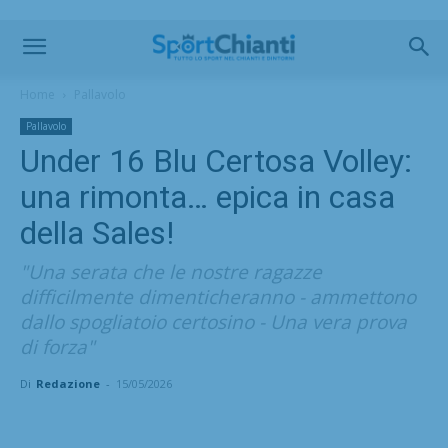
Home
Pallavolo
Pallavolo
Under 16 Blu Certosa Volley:
una rimonta… epica in casa
della Sales!
"Una serata che le nostre ragazze
difficilmente dimenticheranno - ammettono
dallo spogliatoio certosino - Una vera prova
di forza"
Di
Redazione
-
15/05/2026