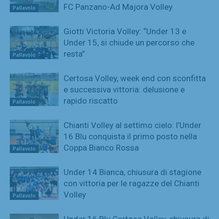
FC Panzano-Ad Majora Volley
Pallavolo
Giotti Victoria Volley: “Under 13 e
Under 15, si chiude un percorso che
resta”
Pallavolo
Certosa Volley, week end con sconfitta
e successiva vittoria: delusione e
rapido riscatto
Pallavolo
Chianti Volley al settimo cielo: l’Under
16 Blu conquista il primo posto nella
Coppa Bianco Rossa
Pallavolo
Under 14 Bianca, chiusura di stagione
con vittoria per le ragazze del Chianti
Volley
Pallavolo
Under 16 Blu Certosa Volley, chiusura di