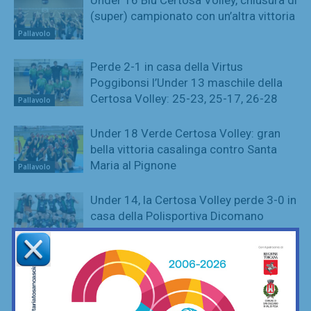
(super) campionato con un’altra vittoria
Pallavolo
Perde 2-1 in casa della Virtus
Poggibonsi l’Under 13 maschile della
Certosa Volley: 25-23, 25-17, 26-28
Pallavolo
Under 18 Verde Certosa Volley: gran
bella vittoria casalinga contro Santa
Maria al Pignone
Pallavolo
Under 14, la Certosa Volley perde 3-0 in
casa della Polisportiva Dicomano
Pallavolo
Brillante vittoria casalinga per l’Under
12 della Certosa Volley, che supera (3-
0) la Stella Rossa
Pallavolo