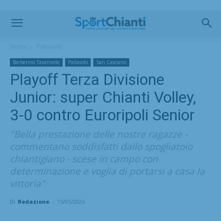
Home
Pallavolo
Barberino Tavarnelle
Pallavolo
San Casciano
Playoff Terza Divisione
Junior: super Chianti Volley,
3-0 contro Euroripoli Senior
"Bella prestazione delle nostre ragazze -
commentano soddisfatti dallo spogliatoio
chiantigiano - scese in campo con
determinazione e voglia di portarsi a casa la
vittoria"
Di
Redazione
-
15/05/2026