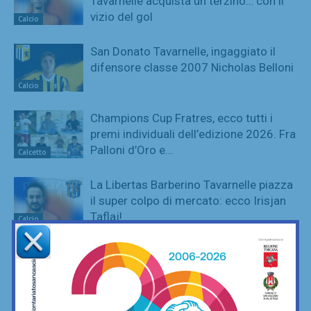
Tavarnelle acquista un terzino… con il
vizio del gol
Calcio
San Donato Tavarnelle, ingaggiato il
difensore classe 2007 Nicholas Belloni
Calcio
Champions Cup Fratres, ecco tutti i
premi individuali dell’edizione 2026. Fra
Palloni d’Oro e…
Calcetto
La Libertas Barberino Tavarnelle piazza
il super colpo di mercato: ecco Irisjan
Taflaj!
Calcio
“Aqua Camp” alla Piscina del Chianti:
ultimi giorni di luglio poi… tutti pronti
per quelli di settembre!
Nuoto