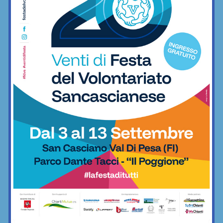
Gabriele Kaloti
Calcio
Giovani acquisti: il San Donato
Tavarnelle annuncia il classe 2006
Alessandro Posniak
Calcio
Libertas Barberino Tavarnelle, un classe
2009 per la difesa (di prima squadra e
Juniores)
Calcio
Un nuovo portiere (in quota) per il San
Donato Tavarnelle: ecco Savi Kurtulaj
Calcio
La Libertas Barberino Tavarnelle cerca
gol… nel suo territorio: con Diego
Corsini
Calcio