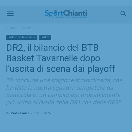
Home
Basket
Barberino Tavarnelle
Basket
DR2, il bilancio del BTB
Basket Tavarnelle dopo
l’uscita di scena dai playoff
"Si conclude una stagione straordinaria, che
ha visto la nostra squadra competere da
matricola in un campionato probabilmente
più vicino al livello della DR1 che della DR3"
Di
Redazione
-
15/05/2026