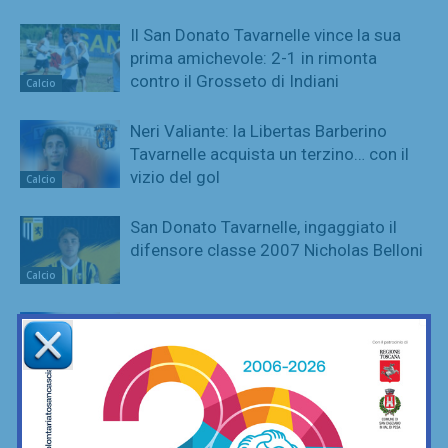
Il San Donato Tavarnelle vince la sua
prima amichevole: 2-1 in rimonta
contro il Grosseto di Indiani
Calcio
Neri Valiante: la Libertas Barberino
Tavarnelle acquista un terzino… con il
vizio del gol
Calcio
San Donato Tavarnelle, ingaggiato il
difensore classe 2007 Nicholas Belloni
Calcio
La Libertas Barberino Tavarnelle piazza
il super colpo di mercato: ecco Irisjan
Taflaj!
Calcio
Classe 2008, la Libertas Barberino
Tavarnelle ingaggia l’attaccante