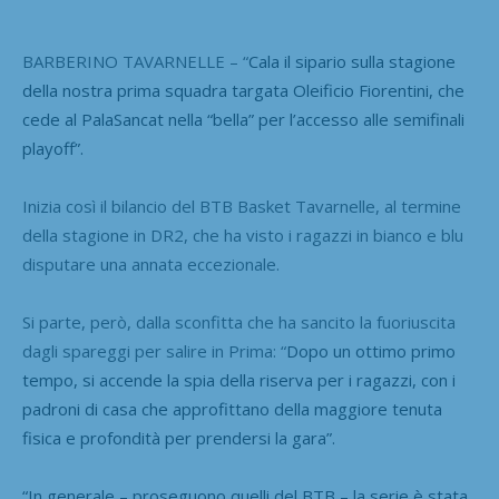
BARBERINO TAVARNELLE – “
Cala il sipario sulla stagione
della nostra prima squadra targata
Oleificio Fiorentini
, che
cede al PalaSancat nella “bella” per l’accesso alle semifinali
playoff”.
Inizia così il bilancio del BTB Basket Tavarnelle, al termine
della stagione in DR2, che ha visto i ragazzi in bianco e blu
disputare una annata eccezionale.
Si parte, però, dalla sconfitta che ha sancito la fuoriuscita
dagli spareggi per salire in Prima: “
Dopo un ottimo primo
tempo, si accende la spia della riserva per i ragazzi, con i
padroni di casa che approfittano della maggiore tenuta
fisica e profondità per prendersi la gara”.
“In generale – proseguono quelli del BTB – la serie è stata