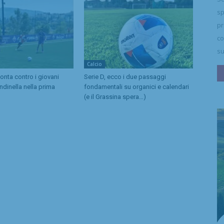
sp
pr
co
su
Calcio
imonta contro i giovani
Serie D, ecco i due passaggi
ondinella nella prima
fondamentali su organici e calendari
(e il Grassina spera…)