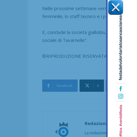
Nelle prossime settimane verranno presentati
femminile, lo staff tecnico e i profili delle cal
E, conclude la società gialloblu, “il piano di 
sociale di Tavarnelle”.
©RIPRODUZIONE RISERVATA
Facebook
X
Pinterest
Redazione
La redazione di SportChianti dà