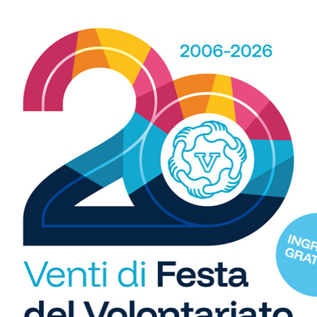
 ufficialmente: l’organigramma dedicato alla sezione
ciatrici che comporranno la rosa.
sviluppo per il radicamento della squadra nel tessuto
R
b
WhatsApp
i
S
C
"U
so
 spazio, ogni giorno, a tutti gli sport nei comuni chiantigiani:
di