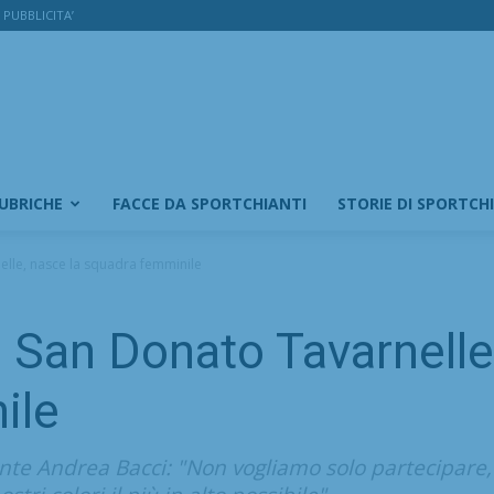
PUBBLICITA’
RUBRICHE
FACCE DA SPORTCHIANTI
STORIE DI SPORTCH
elle, nasce la squadra femminile
: San Donato Tavarnelle
ile
ente Andrea Bacci: "Non vogliamo solo partecipare