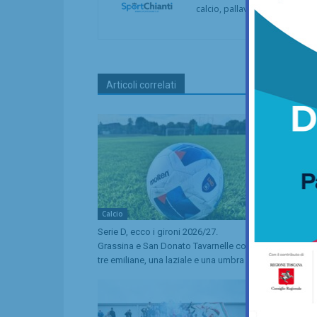
calcio, pallavolo, basket, pall
Articoli correlati
Calcio
Calcio
Serie D, ecco i gironi 2026/27.
Il Grassina v
Grassina e San Donato Tavarnelle con
subito i com
tre emiliane, una laziale e una umbra
prestigioso