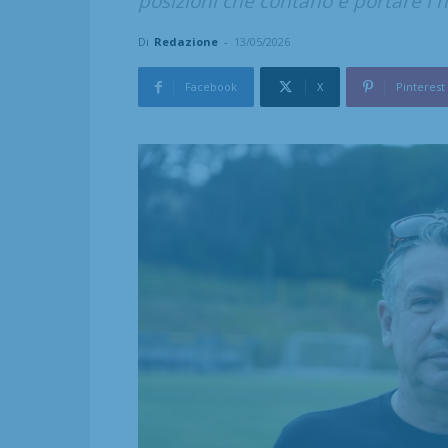
posizioni che contano e portare i nos
Di
Redazione
-
13/05/2026
Facebook
X
Pinterest