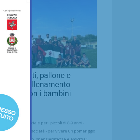
eal Chianti, pallone e
ellezza: allenamento
nsieme con i bambini
aharawi
21/07/2026
alcio
n'occasione speciale per i piccoli di 8-9 anni -
ttolineano dalla società - per vivere un pomeriggio
 puro divertimento, spensieratezza e amicizia"