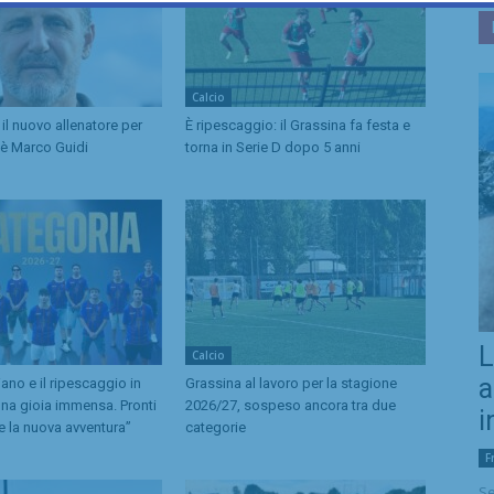
Calcio
il nuovo allenatore per
È ripescaggio: il Grassina fa festa e
 è Marco Guidi
torna in Serie D dopo 5 anni
L
Calcio
a
liano e il ripescaggio in
Grassina al lavoro per la stagione
na gioia immensa. Pronti
2026/27, sospeso ancora tra due
i
e la nuova avventura”
categorie
F
Se