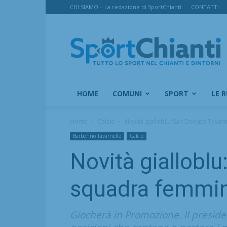
CHI SIAMO – La redazione di SportChianti
CONTATTI
SportChianti
HOME
COMUNI
SPORT
LE 
Home
Calcio
Novità gialloblu: San Donato Tavarn
Barberino Tavarnelle
Calcio
Novità gialloblu
squadra femmin
Giocherà in Promozione. Il presid