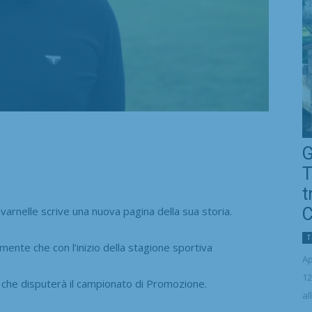
G
T
t
nelle scrive una nuova pagina della sua storia.
C
T
almente che con l’inizio della stagione sportiva
Ap
12
a che disputerà il campionato di Promozione.
al