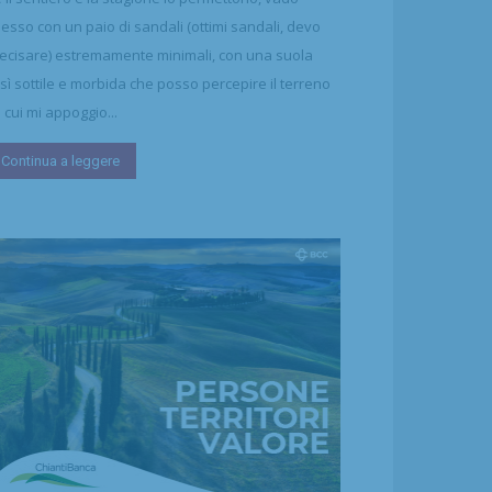
esso con un paio di sandali (ottimi sandali, devo
ecisare) estremamente minimali, con una suola
sì sottile e morbida che posso percepire il terreno
 cui mi appoggio...
Continua a leggere