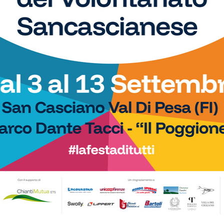
amano, baseball, karate, danza, ginnastica, ciclismo...
Calcio
ola in Serie D. E arrivano
Poggibonsi al lavoro, tra conferme,
plimenti dell’Antella: “Un
ritorni e volti nuovi
 traguardo”