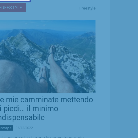
FREESTYLE
Freestyle
e mie camminate mettendo
i piedi… il minimo
ndispensabile
06/12/2022
reestyle
 il sentiero e la stagione lo permettono, vado