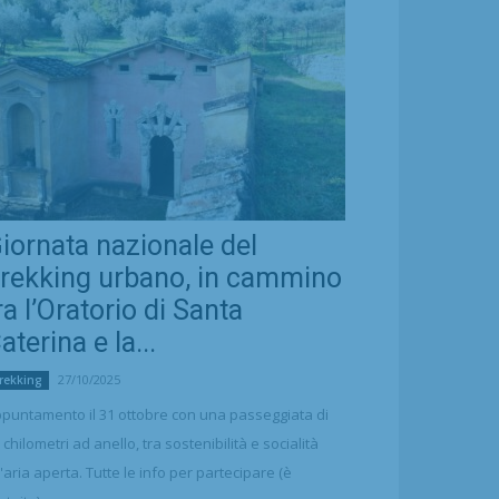
iornata nazionale del
rekking urbano, in cammino
ra l’Oratorio di Santa
aterina e la...
27/10/2025
rekking
puntamento il 31 ottobre con una passeggiata di
 chilometri ad anello, tra sostenibilità e socialità
l'aria aperta. Tutte le info per partecipare (è