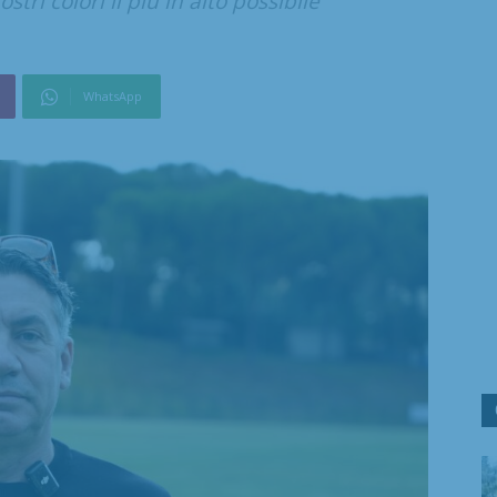
tri colori il più in alto possibile"
WhatsApp