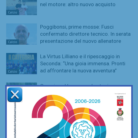
nel motore: altro nuovo acquisto
Calcio
Poggibonsi, prime mosse: Fusci
confermato direttore tecnico. In serata
presentazione del nuovo allenatore
Calcio
La Virtus Lilliano e il ripescaggio in
Seconda: “Una gioia immensa. Pronti
ad affrontare la nuova avventura”
Calcio
Grassina al lavoro per la stagione
2026/27, sospeso ancora tra due
categorie
Calcio