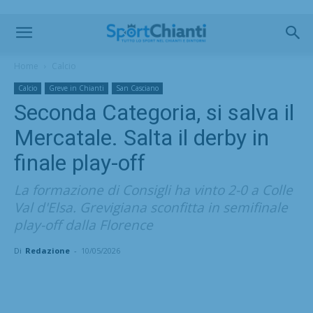
Home
Calcio
Calcio
Greve in Chianti
San Casciano
Seconda Categoria, si salva il
Mercatale. Salta il derby in
finale play-off
La formazione di Consigli ha vinto 2-0 a Colle
Val d'Elsa. Grevigiana sconfitta in semifinale
play-off dalla Florence
Di
Redazione
-
10/05/2026