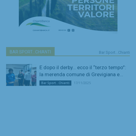
BAR SPORT...CHIANTI
Bar Sport...Chianti
E dopo il derby… ecco il “terzo tempo”:
la merenda comune di Grevigiana e...
17/11/2025
Bar Sport...Chianti