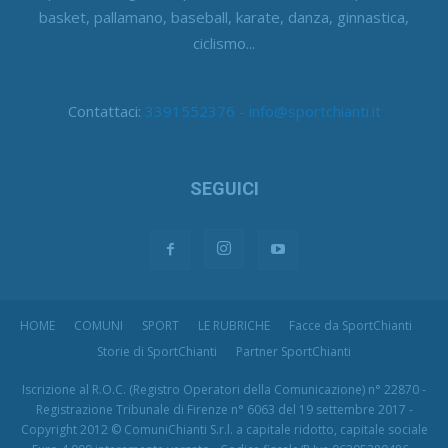
basket, pallamano, baseball, karate, danza, ginnastica,
ciclismo...
Contattaci:
3391552376 - info@sportchianti.it
SEGUICI
HOME
COMUNI
SPORT
LE RUBRICHE
Facce da SportChianti
Storie di SportChianti
Partner SportChianti
Iscrizione al R.O.C. (Registro Operatori della Comunicazione) n° 22870 -
Registrazione Tribunale di Firenze n° 6063 del 19 settembre 2017 -
Copyright 2012 © ComuniChianti S.r.l. a capitale ridotto, capitale sociale