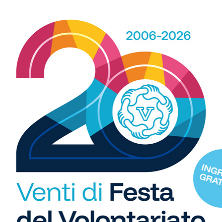
Equitazione
R
o i gironi 2026/27.
Anastasia Chechi, figlia di Jury,
San Donato Tavarnelle con
convocata nella Nazionale Young
b
, una laziale e una umbra
Riders agli Europei di equitazione
i
S
C
"U
so
di