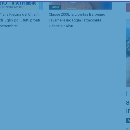
Calcio
alla Piscina del Chianti:
Classe 2008, la Libertas Barberino
 di luglio poi… tutti pronti
Tavarnelle ingaggia l’attaccante
i settembre!
Gabriele Kaloti
L
a
i
F
Se