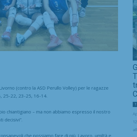
G
T
t
vorno (contro la ASD Perullo Volley) per le ragazze
C
5, 25-22, 23-25, 16-14.
T
oio chiantigiano – ma non abbiamo espresso il nostro
Ap
i decisivi”.
12
al
consapevoli che possiamo fare di più. Lavoro, umiltà e