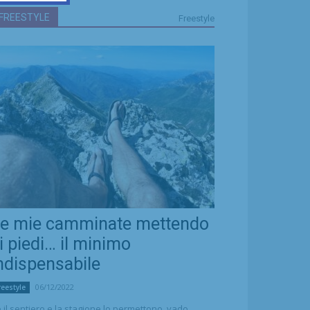
FREESTYLE
Freestyle
e mie camminate mettendo
i piedi… il minimo
ndispensabile
06/12/2022
reestyle
 il sentiero e la stagione lo permettono, vado