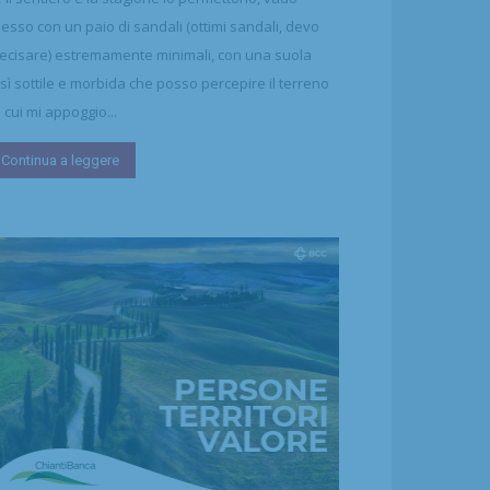
esso con un paio di sandali (ottimi sandali, devo
ecisare) estremamente minimali, con una suola
sì sottile e morbida che posso percepire il terreno
 cui mi appoggio...
Continua a leggere