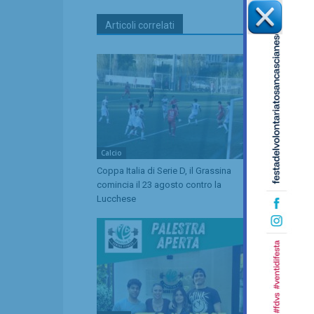
Articoli correlati
Calcio
Calcio
Coppa Italia di Serie D, il Grassina
Serie D, ecc
comincia il 23 agosto contro la
Grassina e 
Lucchese
tre emiliane