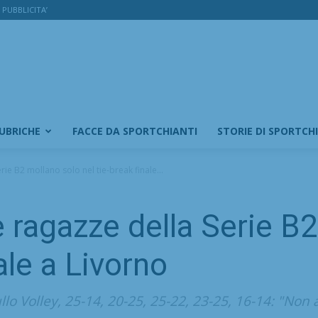
PUBBLICITA’
RUBRICHE
FACCE DA SPORTCHIANTI
STORIE DI SPORTCH
erie B2 mollano solo nel tie-break finale...
le ragazze della Serie B
ale a Livorno
ullo Volley, 25-14, 20-25, 25-22, 23-25, 16-14: "Non