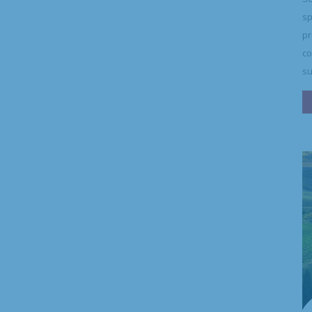
sp
pr
co
su