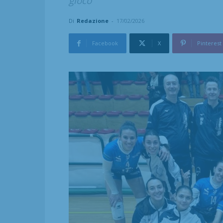
gioco"
Di
Redazione
-
17/02/2026
Facebook
X
Pinterest