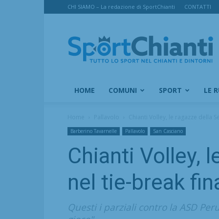
CHI SIAMO – La redazione di SportChianti
CONTATTI
SportChianti
HOME
COMUNI
SPORT
LE 
Home
Pallavolo
Chianti Volley, le ragazze della S
Barberino Tavarnelle
Pallavolo
San Casciano
Chianti Volley, 
nel tie-break fin
Questi i parziali contro la ASD Per