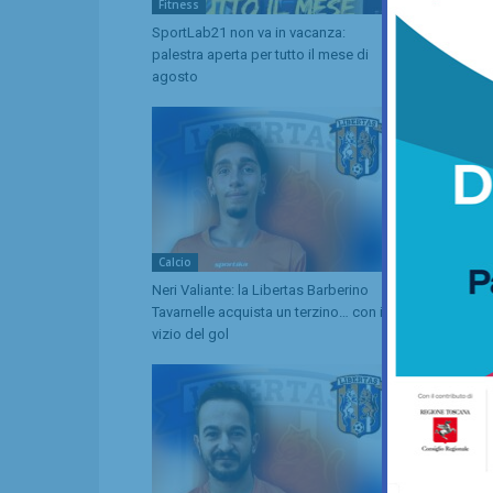
Fitness
Calcio
SportLab21 non va in vacanza:
Serie D, ecc
palestra aperta per tutto il mese di
fondamentali
agosto
(e il Grassi
Calcio
Calcio
Neri Valiante: la Libertas Barberino
San Donato T
Tavarnelle acquista un terzino… con il
difensore c
vizio del gol
Belloni