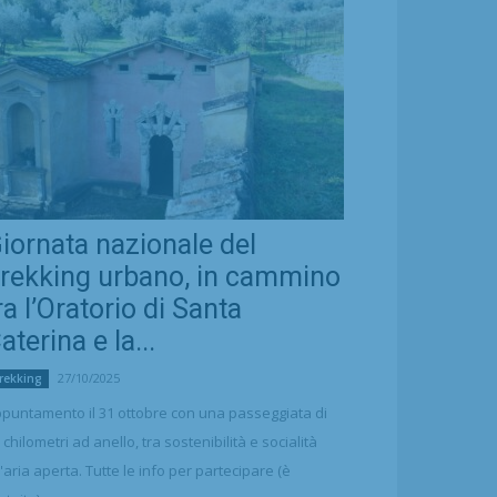
iornata nazionale del
rekking urbano, in cammino
ra l’Oratorio di Santa
aterina e la...
27/10/2025
rekking
puntamento il 31 ottobre con una passeggiata di
 chilometri ad anello, tra sostenibilità e socialità
l'aria aperta. Tutte le info per partecipare (è