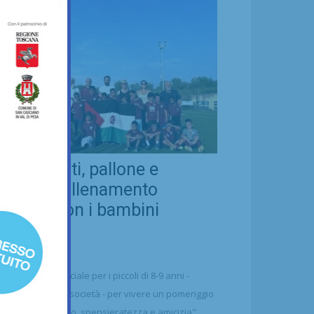
eal Chianti, pallone e
ellezza: allenamento
nsieme con i bambini
aharawi
21/07/2026
alcio
n'occasione speciale per i piccoli di 8-9 anni -
ttolineano dalla società - per vivere un pomeriggio
 puro divertimento, spensieratezza e amicizia"