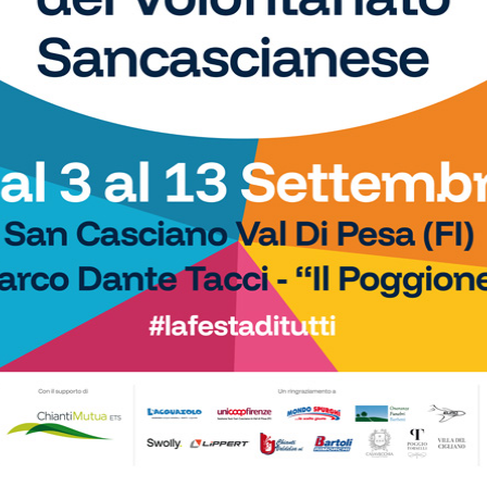
Calcio
o i due passaggi
Il San Donato Tavarnelle vince la sua
 su organici e calendari
prima amichevole: 2-1 in rimonta
na spera…)
contro il Grosseto di Indiani
Calcetto
avarnelle, ingaggiato il
Champions Cup Fratres, ecco tutti i
lasse 2007 Nicholas
premi individuali dell’edizione 2026.
Fra Palloni d’Oro e…