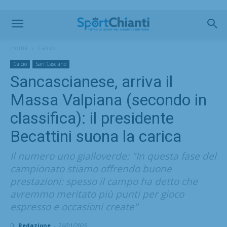
Home
Calcio
Calcio
San Casciano
Sancascianese, arriva il
Massa Valpiana (secondo in
classifica): il presidente
Becattini suona la carica
Il numero uno gialloverde: "In questa fase del
campionato stiamo offrendo buone
prestazioni: spesso il campo ha detto che
avremmo meritato più punti per gioco
espresso e occasioni create"
Di
Redazione
-
24/01/2026