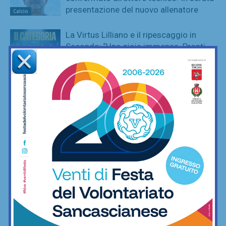
presentazione del nuovo allenatore
Calcio
La Virtus Lilliano e il ripescaggio in
Seconda: “Una gioia immensa. Pronti
ad affrontare la nuova avventura”
Calcio
Grassina al lavoro per la stagione
2026/27, sospeso ancora tra due
categorie
Calcio
Sette ripescaggi per la Seconda
Categoria 2026/27: fa festa anche la
Virtus Lilliano
Calcio
Vittoria il rimonta contro i giovani viola:
2-1 Rondinella nella prima amichevole
Calcio