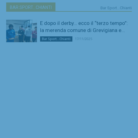
BAR SPORT...CHIANTI
Bar Sport...Chianti
E dopo il derby… ecco il “terzo tempo”:
la merenda comune di Grevigiana e...
17/11/2025
Bar Sport...Chianti