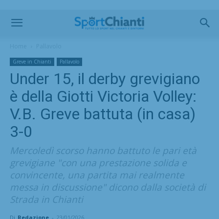
Home
Pallavolo
Greve in Chianti
Pallavolo
Under 15, il derby grevigiano
è della Giotti Victoria Volley:
V.B. Greve battuta (in casa)
3-0
Mercoledì scorso hanno battuto le pari età
grevigiane "con una prestazione solida e
convincente, una partita mai realmente
messa in discussione" dicono dalla società di
Strada in Chianti
Di
Redazione
-
23/01/2026