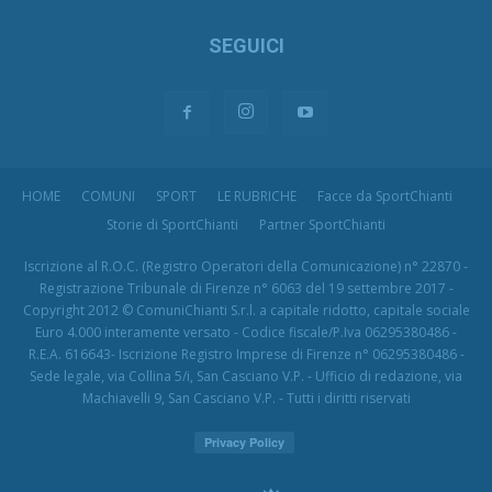
SEGUICI
HOME
COMUNI
SPORT
LE RUBRICHE
Facce da SportChianti
Storie di SportChianti
Partner SportChianti
Iscrizione al R.O.C. (Registro Operatori della Comunicazione) n° 22870 -
Registrazione Tribunale di Firenze n° 6063 del 19 settembre 2017 -
Copyright 2012 © ComuniChianti S.r.l. a capitale ridotto, capitale sociale
Euro 4.000 interamente versato - Codice fiscale/P.Iva 06295380486 -
R.E.A. 616643- Iscrizione Registro Imprese di Firenze n° 06295380486 -
Sede legale, via Collina 5/i, San Casciano V.P. - Ufficio di redazione, via
Machiavelli 9, San Casciano V.P. - Tutti i diritti riservati