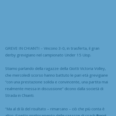
GREVE IN CHIANTI – Vincono 3-0, in trasferta, il gran
derby grevigiano nel campionato Under 15 Uisp.
Stiamo parlando della ragazze della Giotti Victoria Volley,
che mercoledì scorso hanno battuto le pari età grevigiane
“con una prestazione solida e convincente, una partita mai
realmente messa in discussione” dicono dalla società di
Strada in Chianti.
“Ma al di là del risultato – rimarcano – ciò che più conta è
altro. Il netto miglioramento delle ragazze di coach
Pucci
,