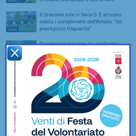
Calcio
Il Grassina vola in Serie D. E arrivano
subito i complimenti dell’Antella: “Un
prestigioso traguardo”
Calcio
Poggibonsi al lavoro, tra conferme,
ritorni e volti nuovi
Calcio
Adesso è proprio ufficiale: il Grassina
giocherà in Serie D nella prossima
stagione
Calcio
Poggibonsi, il nuovo allenatore per
l’Eccellenza è Marco Guidi
Calcio
È ripescaggio: il Grassina fa festa e