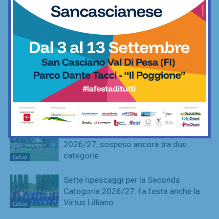
torna in Serie D dopo 5 anni
Calcio
Poggibonsi, prime mosse: Fusci
confermato direttore tecnico. In serata
presentazione del nuovo allenatore
Calcio
La Virtus Lilliano e il ripescaggio in
Seconda: “Una gioia immensa. Pronti
ad affrontare la nuova avventura”
Calcio
Grassina al lavoro per la stagione
2026/27, sospeso ancora tra due
categorie
Calcio
Sette ripescaggi per la Seconda
Categoria 2026/27: fa festa anche la
Virtus Lilliano
Calcio