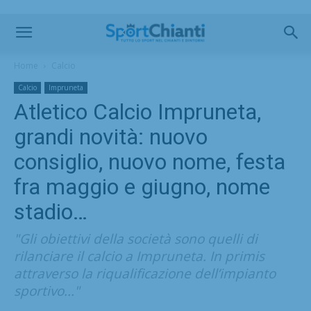
Home
Calcio
Calcio
Impruneta
Atletico Calcio Impruneta,
grandi novità: nuovo
consiglio, nuovo nome, festa
fra maggio e giugno, nome
stadio…
"Gli obiettivi della società sono quelli di
rilanciare il calcio a Impruneta. In primis
attraverso la riqualificazione dell’impianto
sportivo..."