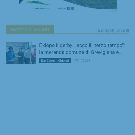
BAR SPORT...CHIANTI
Bar Sport...Chianti
E dopo il derby… ecco il “terzo tempo”:
la merenda comune di Grevigiana e...
17/11/2025
Bar Sport...Chianti