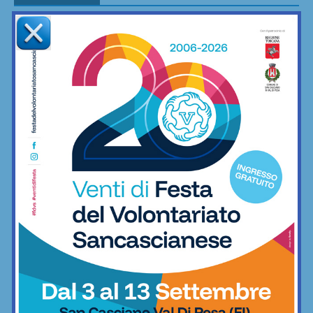
Aquatica, corsi di nuoto per bambini e
ragazzi anche a settembre
Nuoto
Coppa Italia di Serie D, il Grassina
comincia il 23 agosto contro la
Lucchese
Calcio
Serie D, ecco i gironi 2026/27. Grassina
e San Donato Tavarnelle con tre
emiliane, una laziale e una umbra
Calcio
Il Grassina vola in Serie D. E arrivano
subito i complimenti dell’Antella: “Un
prestigioso traguardo”
Calcio
Poggibonsi al lavoro, tra conferme,