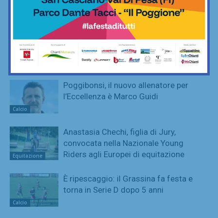
ritorni e volti nuovi
Calcio
Adesso è proprio ufficiale: il Grassina
giocherà in Serie D nella prossima
stagione
Calcio
Poggibonsi, il nuovo allenatore per
l’Eccellenza è Marco Guidi
Calcio
Anastasia Chechi, figlia di Jury,
convocata nella Nazionale Young
Riders agli Europei di equitazione
Equitazione
È ripescaggio: il Grassina fa festa e
torna in Serie D dopo 5 anni
Calcio