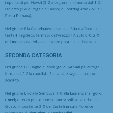
importanti per Novoli (3-2 a Legnaia, in rimonta dall’1-2),
Isolotto (1-0 a Poggio a Caiano) e Sporting Arno (2-0 sul
Porta Romana).
Nel girone E la Castelnuovese vince a Stia e affianca in
testa il Tegoleto, fermato dall’Arezzo FA sullo 0-0. 2-0
dell’Incisa sulla Poliziana e terzo posto a -2 dalla vetta.
SECONDA CATEGORIA
Nel girone D il Bagno a Ripoli (gol di
Gennai
più autogol)
ferma sul 2-2 la capolista Sancat che segna a tempo
scaduto.
Nel girone E vola la Sambuca: 1-0 alla Laurenziana (gol di
Corti
) e terzo posto. Duccio Dini sconfitto 2-1 dal San
Giusto. Importante 3-0 del Castellina sulla Florence
(doppietta di
Pianigiani
e
Lombardini
).