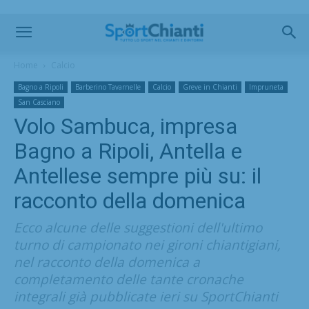
Home
Calcio
Bagno a Ripoli
Barberino Tavarnelle
Calcio
Greve in Chianti
Impruneta
San Casciano
Volo Sambuca, impresa
Bagno a Ripoli, Antella e
Antellese sempre più su: il
racconto della domenica
Ecco alcune delle suggestioni dell'ultimo
turno di campionato nei gironi chiantigiani,
nel racconto della domenica a
completamento delle tante cronache
integrali già pubblicate ieri su SportChianti