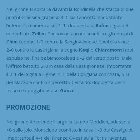
Nel girone B solitaria davanti la Rondinella che stacca di due
punti il Grassina grazie al 3-1 sul Lanciotto nonostante
l’inferiorità numerica sull’1-1: doppietta di
Rufini
e gol del
neoentrato
Zellini.
Sansovino ancora sconfitto: gli uomini di
Chini
cedono 1-0 contro la Sangiovannese. L’Antella vince
2-0 contro la Lastrigiana: a segno
Keqi
e
Chiaramonti
(poi
espulso nel finale): biancocelesti a -2 dal terzo posto. Male
l’Affrico battuto 2-0 in casa dalla Castiglionese. Importante
il 2-1 del Signa a Figline. 1-1 della Colligiana con l’Asta, 5-0
del Mazzola contro il derelitto Certaldo: doppietta per il
fresco ex poggibonsese
Gonzi
.
PROMOZIONE
Nel girone A riprende il largo la Lampo Meridien, adesso a
+8 sullo Jolo. Montelupo sconfitto in casa 1-0 dal Casalguidi.
Importante il 4-1 del Firenze Ovest sulla Fortis Juventus