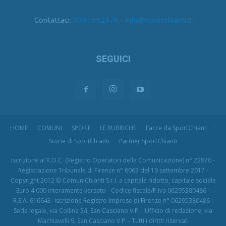
Contattaci:
3391552376 - info@sportchianti.it
SEGUICI
HOME
COMUNI
SPORT
LE RUBRICHE
Facce da SportChianti
Storie di SportChianti
Partner SportChianti
Iscrizione al R.O.C. (Registro Operatori della Comunicazione) n° 22870 -
Registrazione Tribunale di Firenze n° 6063 del 19 settembre 2017 -
Copyright 2012 © ComuniChianti S.r.l. a capitale ridotto, capitale sociale
Euro 4.000 interamente versato - Codice fiscale/P.Iva 06295380486 -
R.E.A. 616643- Iscrizione Registro Imprese di Firenze n° 06295380486 -
Sede legale, via Collina 5/i, San Casciano V.P. - Ufficio di redazione, via
Machiavelli 9, San Casciano V.P. - Tutti i diritti riservati