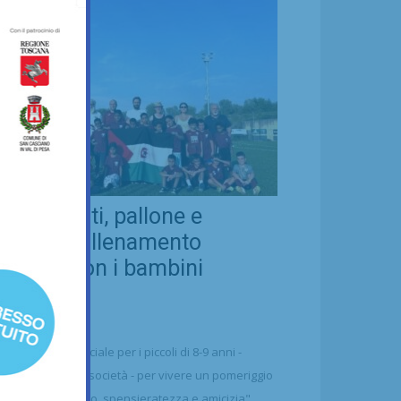
eal Chianti, pallone e
ellezza: allenamento
nsieme con i bambini
aharawi
21/07/2026
alcio
n'occasione speciale per i piccoli di 8-9 anni -
ttolineano dalla società - per vivere un pomeriggio
 puro divertimento, spensieratezza e amicizia"