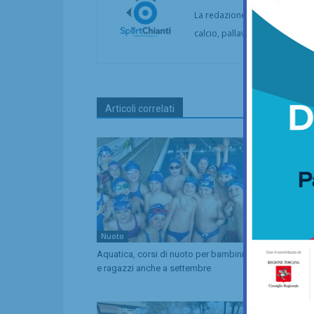
La redazione di SportChianti dà
calcio, pallavolo, basket, pall
Articoli correlati
Nuoto
Calcio
Aquatica, corsi di nuoto per bambini
Coppa Italia 
e ragazzi anche a settembre
comincia il 
Lucchese