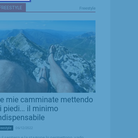
FREESTYLE
Freestyle
e mie camminate mettendo
i piedi… il minimo
ndispensabile
06/12/2022
reestyle
 il sentiero e la stagione lo permettono, vado