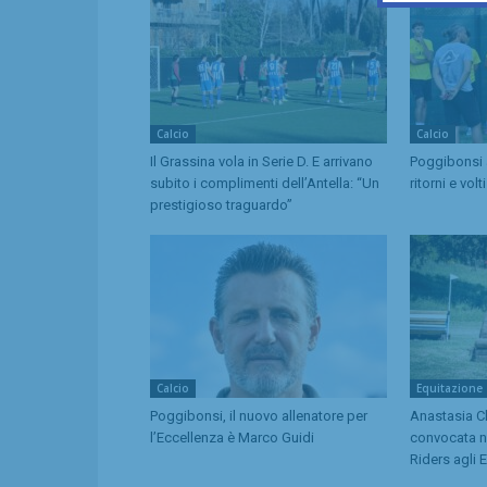
Calcio
Calcio
Il Grassina vola in Serie D. E arrivano
Poggibonsi a
subito i complimenti dell’Antella: “Un
ritorni e volt
prestigioso traguardo”
Calcio
Equitazione
Poggibonsi, il nuovo allenatore per
Anastasia Che
l’Eccellenza è Marco Guidi
convocata n
Riders agli 