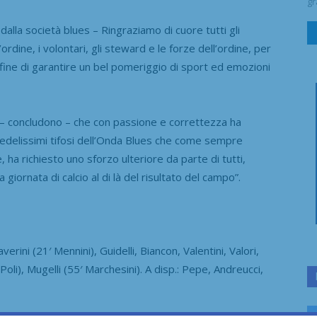
gr
dalla società blues – Ringraziamo di cuore tutti gli
d’ordine, i volontari, gli steward e le forze dell’ordine, per
l fine di garantire un bel pomeriggio di sport ed emozioni
te – concludono – che con passione e correttezza ha
 fedelissimi tifosi dell’Onda Blues che come sempre
 ha richiesto uno sforzo ulteriore da parte di tutti,
giornata di calcio al di là del risultato del campo”.
verini (21′ Mennini), Guidelli, Biancon, Valentini, Valori,
′ Poli), Mugelli (55′ Marchesini). A disp.: Pepe, Andreucci,