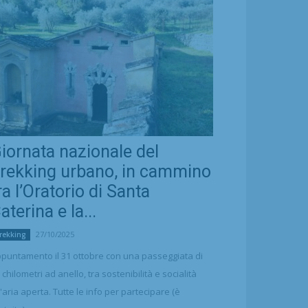
iornata nazionale del
rekking urbano, in cammino
ra l’Oratorio di Santa
aterina e la...
27/10/2025
rekking
puntamento il 31 ottobre con una passeggiata di
 chilometri ad anello, tra sostenibilità e socialità
l'aria aperta. Tutte le info per partecipare (è