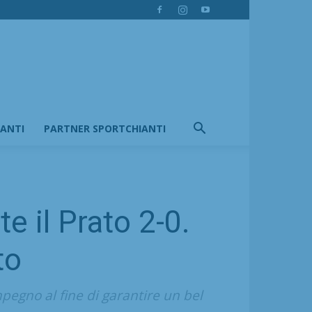
IANTI
PARTNER SPORTCHIANTI
e il Prato 2-0.
to
mpegno al fine di garantire un bel