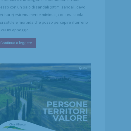
esso con un paio di sandali (ottimi sandali, devo
ecisare) estremamente minimali, con una suola
sì sottile e morbida che posso percepire il terreno
 cui mi appoggio...
Continua a leggere