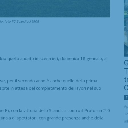
io: foto FC Scandicci 1908
o quello andato in scena ieri, domenica 18 gennaio, al
G
T
t
ese, per il secondo anno è anche quello della prima
C
pite in attesa del completamento dei lavori nel suo
T
Ap
 E), con la vittoria dello Scandicci contro il Prato: un 2-0
12
entinaia di spettatori, con grande presenza anche della
al