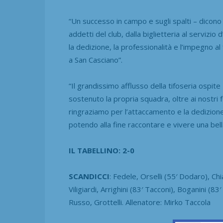
“Un successo in campo e sugli spalti – dicono 
addetti del club, dalla biglietteria al servizio 
la dedizione, la professionalità e l’impegno a
a San Casciano”.
“Il grandissimo afflusso della tifoseria ospi
sostenuto la propria squadra, oltre ai nostri
ringraziamo per l’attaccamento e la dedizione,
potendo alla fine raccontare e vivere una bella 
IL TABELLINO: 2-0
SCANDICCI
: Fedele, Orselli (55′ Dodaro), Chia
Viligiardi, Arrighini (83′ Tacconi), Boganini (83
Russo, Grottelli. Allenatore: Mirko Taccola