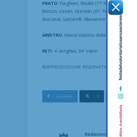
PRATO
:
Furghieri, Risaliti (77 Rinaldini), Gio
Berizzi, Cesari, Greselin (61′ Rossetti), Fiori
Boccardi, Santarelli. Allenatore: Simone Ventur
ARBITRO
: Maicol Guiotto della sezione di Sch
RETI
:
4′ Arrighini, 94′ Valori
©RIPRODUZIONE RISERVATA
Facebook
X
Pinterest
Redazione