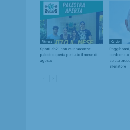
Fitness
Calcio
SportLab21 non va in vacanza:
Poggibonsi,
palestra aperta per tutto il mese di
confermato d
agosto
serata pres
allenatore