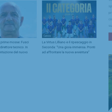
sp
pr
co
su
Calcio
 prime mosse: Fusci
La Virtus Lilliano e il ripescaggio in
irettore tecnico. In
Seconda: “Una gioia immensa. Pronti
entazione del nuovo
ad affrontare la nuova avventura”