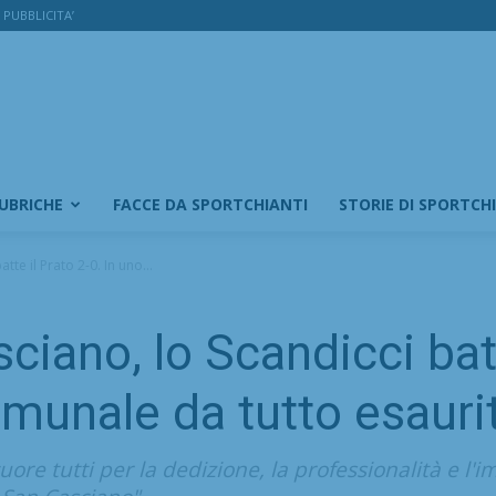
PUBBLICITA’
RUBRICHE
FACCE DA SPORTCHIANTI
STORIE DI SPORTCH
tte il Prato 2-0. In uno...
ciano, lo Scandicci batt
omunale da tutto esauri
ore tutti per la dedizione, la professionalità e l'i