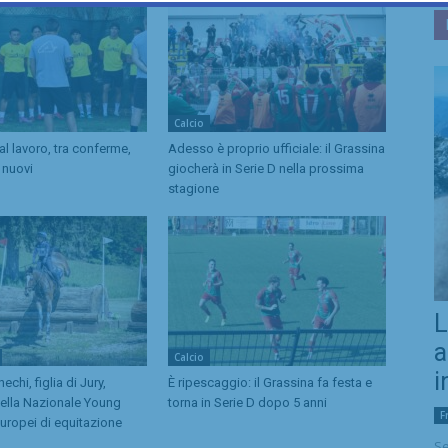
Calcio
l lavoro, tra conferme,
Adesso è proprio ufficiale: il Grassina
i nuovi
giocherà in Serie D nella prossima
stagione
L
a
Calcio
i
chi, figlia di Jury,
È ripescaggio: il Grassina fa festa e
ella Nazionale Young
torna in Serie D dopo 5 anni
F
Europei di equitazione
Se