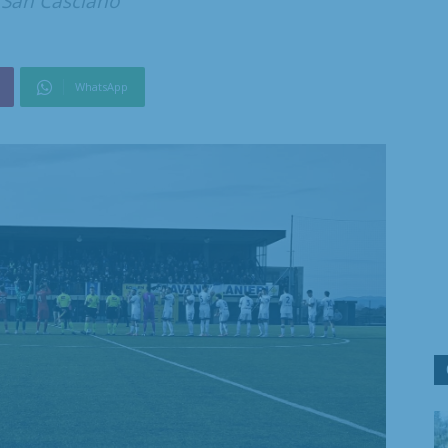
 San Casciano"
WhatsApp