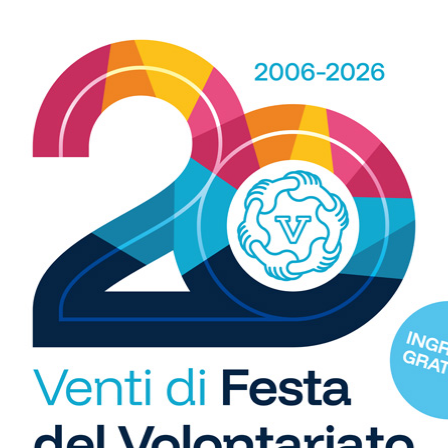
e (70′ Mencagli), Cela, Polvani, D’Orsi (60′ Zanon), Verde,
ni (56′ Andreoli). A disposizione: Stomeo, Limberti,
i
io
R
b
i
WhatsApp
S
C
"U
so
di