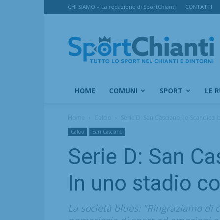
CHI SIAMO – La redazione di SportChianti
CONTATTI
SportChianti
HOME
COMUNI
SPORT
LE 
Home
Calcio
Serie D: San Casciano, lo Scandicci ba
Calcio
San Casciano
Serie D: San Cas
In uno stadio c
La società blues: "Ringraziamo di cu