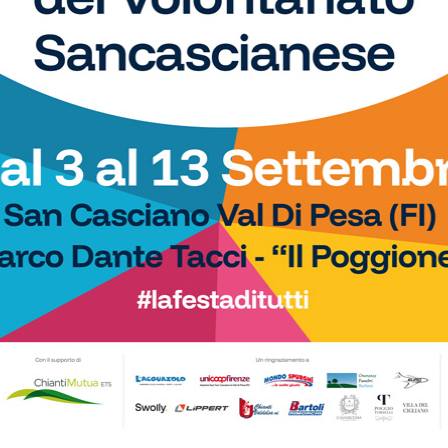
 spazio, ogni giorno, a tutti gli sport nei comuni chiantigiani:
amano, baseball, karate, danza, ginnastica, ciclismo...
Calcio
di Serie D, il Grassina
Serie D, ecco i gironi 2026/27.
23 agosto contro la
Grassina e San Donato Tavarnelle con
tre emiliane, una laziale e una umbra