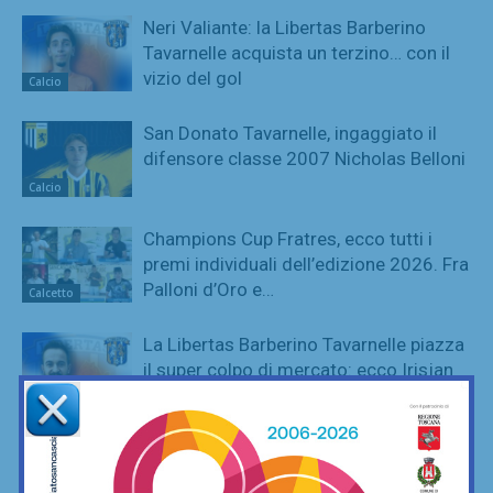
Neri Valiante: la Libertas Barberino
Tavarnelle acquista un terzino… con il
vizio del gol
Calcio
San Donato Tavarnelle, ingaggiato il
difensore classe 2007 Nicholas Belloni
Calcio
Champions Cup Fratres, ecco tutti i
premi individuali dell’edizione 2026. Fra
Palloni d’Oro e…
Calcetto
La Libertas Barberino Tavarnelle piazza
il super colpo di mercato: ecco Irisjan
Taflaj!
Calcio
“Aqua Camp” alla Piscina del Chianti:
ultimi giorni di luglio poi… tutti pronti