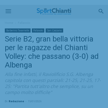
Home
Pallavolo
Barberino Tavarnelle
Pallavolo
San Casciano
Serie B2, gran bella vittoria
per le ragazze del Chianti
Volley: che passano (3-0) ad
Albenga
Alla fine infatti, il Raviolificio S.G. Albenga
capitola con questi parziali: 21-25, 21-25, 17-
25: "Partita tutt'altro che semplice, su un
campo molto difficile"
Di
Redazione
-
15/01/2026