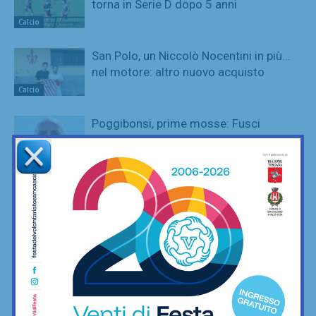
torna in Serie D dopo 5 anni
Calcio
San Polo, un Niccolò Nocentini in più…
nel motore: altro nuovo acquisto
Calcio
Poggibonsi, prime mosse: Fusci
confermato direttore tecnico. In serata
presentazione del nuovo allenatore
Calcio
La Virtus Lilliano e il ripescaggio in
Seconda: “Una gioia immensa. Pronti
ad affrontare la nuova avventura”
Calcio
Grassina al lavoro per la stagione
2026/27, sospeso ancora tra due
categorie
Calcio