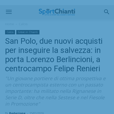
Home
Calcio
Calcio
Greve in Chianti
San Polo, due nuovi acquisti
per inseguire la salvezza: in
porta Lorenzo Berlincioni, a
centrocampo Felipe Renieri
"Un giovane portiere di ottima prospettiva e
un centrocampista esterno con un passato
importante: ha militato nella Rignanese in
Serie D, oltre che nella Sestese e nel Fiesole
in Promozione"
Di
Redazione
-
15/01/2026