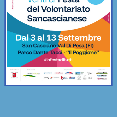
Sette ripescaggi per la Seconda
Categoria 2026/27: fa festa anche la
Virtus Lilliano
Calcio
Vittoria il rimonta contro i giovani viola:
2-1 Rondinella nella prima amichevole
Calcio