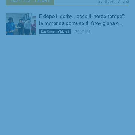
BAR SPORT...CHIANTI
Bar Sport...Chianti
E dopo il derby… ecco il “terzo tempo”:
la merenda comune di Grevigiana e...
17/11/2025
Bar Sport...Chianti