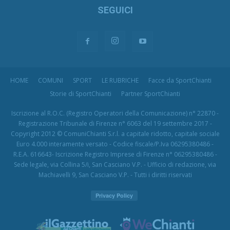
SEGUICI
HOME
COMUNI
SPORT
LE RUBRICHE
Facce da SportChianti
Storie di SportChianti
Partner SportChianti
Iscrizione al R.O.C. (Registro Operatori della Comunicazione) n° 22870 -
Registrazione Tribunale di Firenze n° 6063 del 19 settembre 2017 -
Copyright 2012 © ComuniChianti S.r.l. a capitale ridotto, capitale sociale
Euro 4.000 interamente versato - Codice fiscale/P.Iva 06295380486 -
R.E.A. 616643- Iscrizione Registro Imprese di Firenze n° 06295380486 -
Sede legale, via Collina 5/i, San Casciano V.P. - Ufficio di redazione, via
Machiavelli 9, San Casciano V.P. - Tutti i diritti riservati