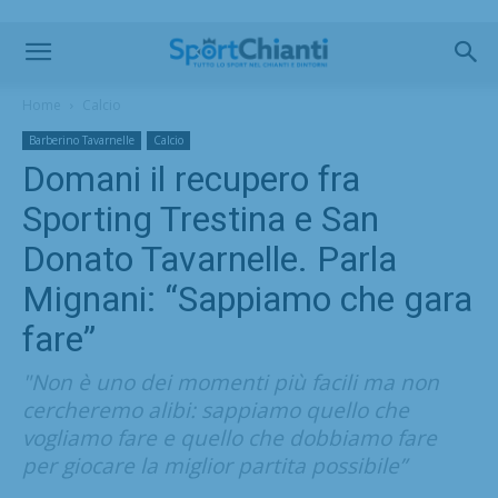
Home
Calcio
Barberino Tavarnelle
Calcio
Domani il recupero fra
Sporting Trestina e San
Donato Tavarnelle. Parla
Mignani: “Sappiamo che gara
fare”
"Non è uno dei momenti più facili ma non
cercheremo alibi: sappiamo quello che
vogliamo fare e quello che dobbiamo fare
per giocare la miglior partita possibile”