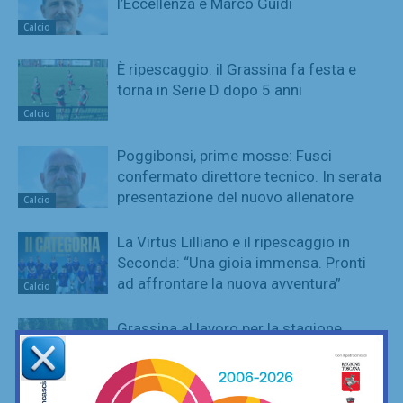
l’Eccellenza è Marco Guidi
Calcio
È ripescaggio: il Grassina fa festa e
torna in Serie D dopo 5 anni
Calcio
Poggibonsi, prime mosse: Fusci
confermato direttore tecnico. In serata
presentazione del nuovo allenatore
Calcio
La Virtus Lilliano e il ripescaggio in
Seconda: “Una gioia immensa. Pronti
ad affrontare la nuova avventura”
Calcio
Grassina al lavoro per la stagione
2026/27, sospeso ancora tra due
categorie
Calcio