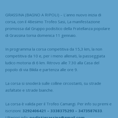
GRASSINA (BAGNO A RIPOLI) – L’anno nuovo inizia di
corsa, con il 48esimo Trofeo Sasi, La manifestazione
promossa dal Gruppo podistico della Fratellanza popolare
di Grassina torna domenica 11 gennaio.
In programma la corsa competitiva da 15,3 km, la non
competitiva da 10 e, per i meno allenati, la passeggiata
ludico motoria di 6 km. Ritrovo alle 7.30 alla Casa del
popolo di via Bikila e partenza alle ore 9.
La corsa si snoderà sulle colline circostanti, su strade
asfaltate e strade bianche.
La corsa è valida per il Trofeo Camangi. Per info su premi e
iscrizioni:
3292406421 – 3338375293 – 3473587633
.
Ulteriori info:
podistigrassina@gmail.com
,