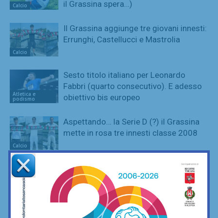
il Grassina spera…)
Calcio
Il Grassina aggiunge tre giovani innesti:
Errunghi, Castellucci e Mastrolia
Calcio
Sesto titolo italiano per Leonardo
Fabbri (quarto consecutivo). E adesso
Atletica e
obiettivo bis europeo
podismo
Aspettando… la Serie D (?) il Grassina
mette in rosa tre innesti classe 2008
Calcio
Short Trail al Tramonto 2026: 3.000
euro di solidarietà per le associazioni di
Atletica e
Bagno a Ripoli
podismo