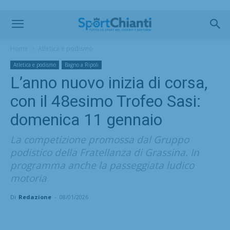
Home
Atletica e podismo
Atletica e podismo
Bagno a Ripoli
L’anno nuovo inizia di corsa,
con il 48esimo Trofeo Sasi:
domenica 11 gennaio
La competizione promossa dal Gruppo
podistico della Fratellanza di Grassina. In
programma anche la passeggiata ludico
motoria
Di
Redazione
-
08/01/2026