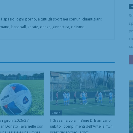
F
Se
 spazio, ogni giorno, a tutti gli sport nei comuni chiantigiani:
sp
amano, baseball, karate, danza, ginnastica, ciclismo...
pr
co
su
Calcio
o i gironi 2026/27.
Il Grassina vola in Serie D. E arrivano
San Donato Tavarnelle con
subito i complimenti dell’Antella: “Un
, una laziale e una umbra
prestigioso traguardo”