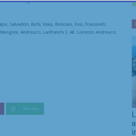
 Galli, Maranghi, Guidotti, Bandinelli M. All.: Kilian
apis, Salvadori, Bichi, Masi, Bonciani, Fusi, Frassineti,
i, Mengoni, Andreucci, Lanfranchi S. All.: Lorenzo Andreucci.
WhatsApp
L
a
i