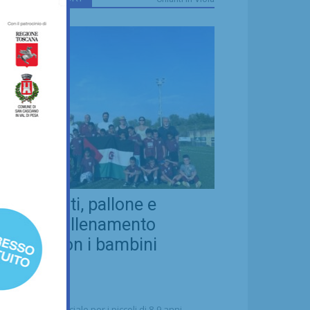
eal Chianti, pallone e
ellezza: allenamento
nsieme con i bambini
aharawi
21/07/2026
alcio
n'occasione speciale per i piccoli di 8-9 anni -