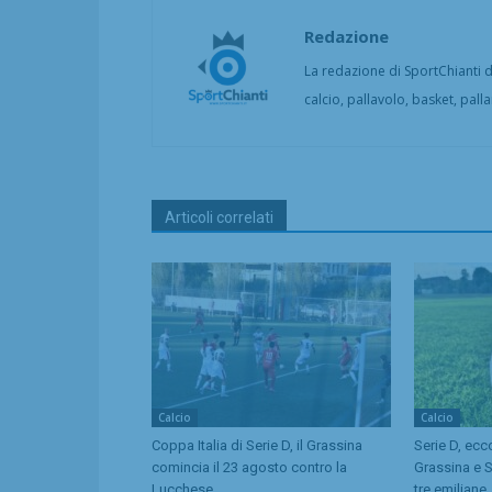
Redazione
La redazione di SportChianti dà
calcio, pallavolo, basket, pall
Articoli correlati
Calcio
Calcio
Coppa Italia di Serie D, il Grassina
Serie D, ecc
comincia il 23 agosto contro la
Grassina e 
Lucchese
tre emiliane