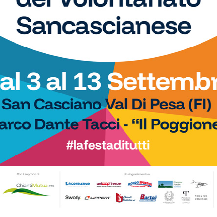
so
di
ierattini, Capaccioli, Bandinelli S., Biondi, Zamillo, Ducci,