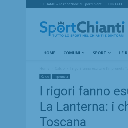
CHI SIAMO – La redazione di SportChianti
CONTATTI
SportChianti
HOME
COMUNI
SPORT
LE 
Home
Calcio
I rigori fanno esultare l’Impruneta T
Calcio
Impruneta
I rigori fanno e
La Lanterna: i c
Toscana