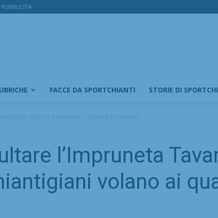
PUBBLICITA’
RUBRICHE
FACCE DA SPORTCHIANTI
STORIE DI SPORTCH
avarnuzze contro La Lanterna: i chiantigiani volano...
sultare l’Impruneta Tav
hiantigiani volano ai qu