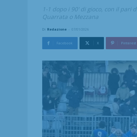
1-1 dopo i 90' di gioco, con il pari
Quarrata o Mezzana
Di
Redazione
-
07/01/2026
Facebook
X
Pinterest