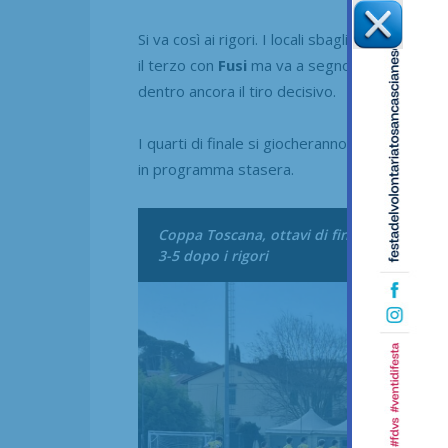
Si va così ai rigori. I locali sbagliano il seco
il terzo con
Fusi
ma va a segno con
Sgai, La
dentro ancora il tiro decisivo.
I quarti di finale si giocheranno al “Nesi” l’
in programma stasera.
Coppa Toscana, ottavi di finale: La Lante
3-5 dopo i rigori