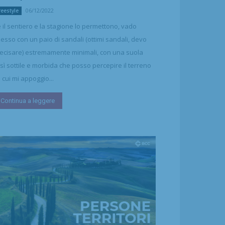
06/12/2022
reestyle
 il sentiero e la stagione lo permettono, vado
esso con un paio di sandali (ottimi sandali, devo
ecisare) estremamente minimali, con una suola
sì sottile e morbida che posso percepire il terreno
 cui mi appoggio...
Continua a leggere