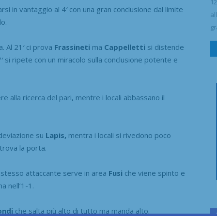
12
arsi in vantaggio al 4′ con una gran conclusione dal limite
al
lo.
gr
 Al 21′ ci prova
Frassineti
ma
Cappelletti
si distende
7′ si ripete con un miracolo sulla conclusione potente e
e alla ricerca del pari, mentre i locali abbassano il
n deviazione su
Lapis,
mentra i locali si rivedono poco
rova la porta.
o stesso attaccante serve in area
Fusi
che viene spinto e
a nell’1-1.
ondi
che salta più alto di tutto ma manda alto.