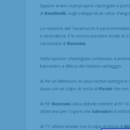
Eppure erano stati proprio i lastrigiani a port
di
Bandinelli,
sugli sviluppi di un calcio d’ango
La reazione del Tavarnuzze è però immediata.
e neutralizza. E lo stesso portiere locale al 2
ravvicinata di
Bonciani.
Nella ripresa i chiantigiani continuano a premer
baricentro a difesa del minimo vantaggio.
Al 49′ un difensore di casa rischia l’autogol i
dopo con un colpo di testa di
Piccini
che non t
Al 59′
Bonciani
calcia debole mentre al 61′ l
atterrano per i rigore che
Salvadori
trasform
Al 71′ ultimo brivido con il colpo di testa di
Bi