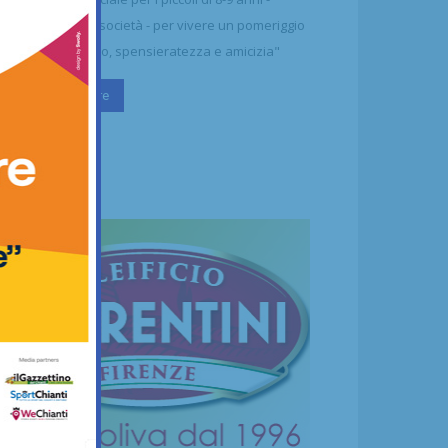
ttolineano dalla società - per vivere un pomeriggio
 puro divertimento, spensieratezza e amicizia"
Continua a leggere