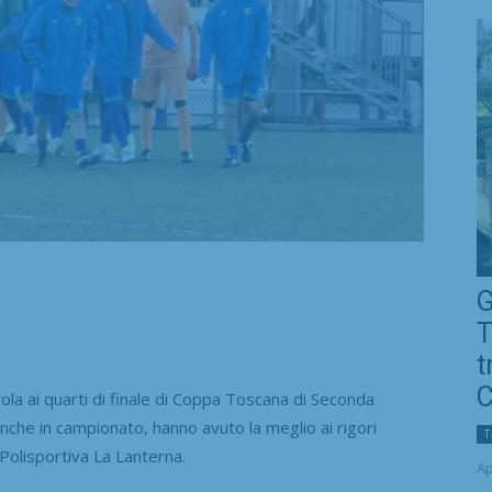
G
T
t
C
a ai quarti di finale di Coppa Toscana di Seconda
anche in campionato, hanno avuto la meglio ai rigori
T
Polisportiva La Lanterna.
Ap