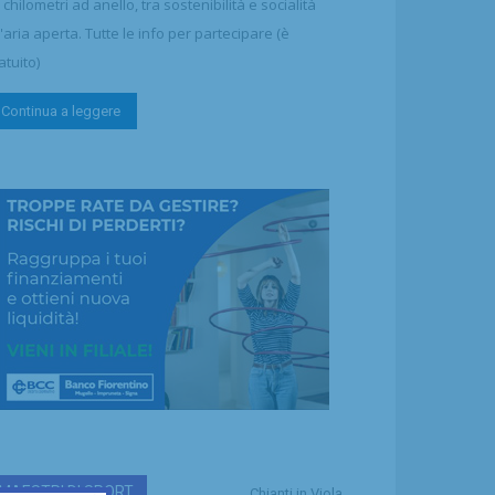
 chilometri ad anello, tra sostenibilità e socialità
l'aria aperta. Tutte le info per partecipare (è
atuito)
Continua a leggere
MAESTRI DI SPORT
Chianti in Viola