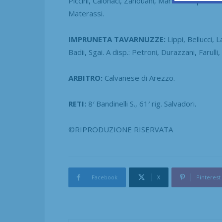
Piccini, Calonaci, Zahouani, Marzi. A disp.: Berti,
Materassi.
IMPRUNETA TAVARNUZZE:
Lippi, Bellucci, L
Badii, Sgai. A disp.: Petroni, Durazzani, Farull
ARBITRO:
Calvanese di Arezzo.
RETI:
8′ Bandinelli S., 61′ rig. Salvadori.
©RIPRODUZIONE RISERVATA
Facebook
X
Pinterest