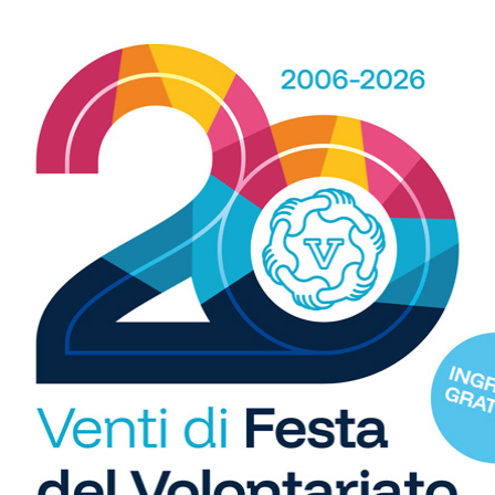
ndo e terzo tiro della serie, l’Impruneta Tavarnuzze sbaglia
nfranchi
e
Frassineti,
prima che
Salvadori
metta
11 febbraio contro la vincente di Olimpia Quarrata-Mezzana
rna-Impruneta Tavarnuzze,
1
di 13
R
b
i
S
C
"U