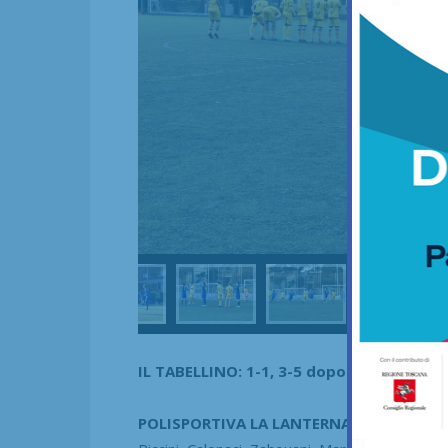
IL TABELLINO: 1-1, 3-5 dopo i rigori
POLISPORTIVA LA
LANTERNA:
Cappelletti, P