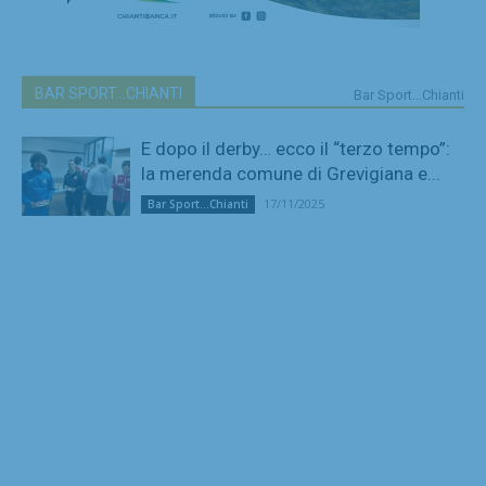
BAR SPORT...CHIANTI
Bar Sport...Chianti
E dopo il derby… ecco il “terzo tempo”:
la merenda comune di Grevigiana e...
17/11/2025
Bar Sport...Chianti