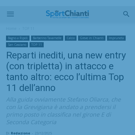
Home
TOP 11
Bagno a Ripoli
Barberino Tavarnelle
Calcio
Greve in Chianti
Impruneta
San Casciano
TOP 11
Reparti inediti, una new entry
(con tripletta) in attacco e
tanto altro: ecco l’ultima Top
11 dell’anno
Alla guida ovviamente Stefano Oliarca, che
con la Grevigiana è andato a prendersi il
primo posto in classifica nel girone E di
Seconda Categoria
Di
Redazione
-
23/12/2025