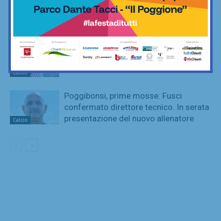
SportLab21 non va in vacanza: palestra
aperta per tutto il mese di agosto
Fitness
San Polo, un Niccolò Nocentini in più…
nel motore: altro nuovo acquisto
Calcio
Poggibonsi, prime mosse: Fusci
confermato direttore tecnico. In serata
presentazione del nuovo allenatore
Calcio