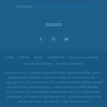
Contattaci:
3391552376 - info@sportchianti.it
SEGUICI
HOME
COMUNI
SPORT
LE RUBRICHE
Facce da SportChianti
Storie di SportChianti
Partner SportChianti
Iscrizione al R.O.C. (Registro Operatori della Comunicazione) n° 22870 -
Registrazione Tribunale di Firenze n° 6063 del 19 settembre 2017 -
Copyright 2012 © ComuniChianti S.r.l. a capitale ridotto, capitale sociale
Euro 4.000 interamente versato - Codice fiscale/P.Iva 06295380486 -
R.E.A. 616643- Iscrizione Registro Imprese di Firenze n° 06295380486 -
Sede legale, via Collina 5/i, San Casciano V.P. - Ufficio di redazione, via
Machiavelli 9, San Casciano V.P. - Tutti i diritti riservati