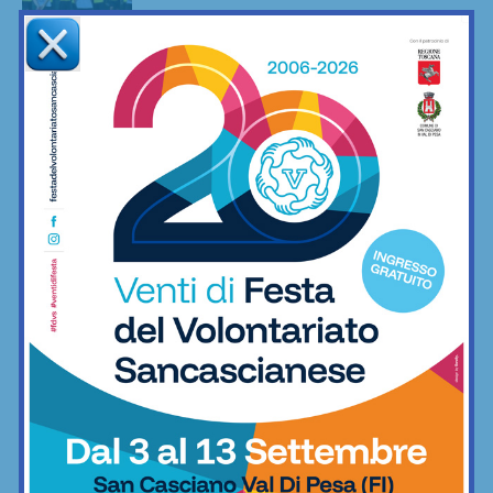
Calcio
Adesso è proprio ufficiale: il Grassina
giocherà in Serie D nella prossima
stagione
Calcio
Poggibonsi, il nuovo allenatore per
l’Eccellenza è Marco Guidi
Calcio
Anastasia Chechi, figlia di Jury,
convocata nella Nazionale Young
Riders agli Europei di equitazione
Equitazione
È ripescaggio: il Grassina fa festa e
torna in Serie D dopo 5 anni
Calcio