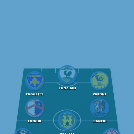
PONZIANI
PAGGETTI
VARONE
LUNGHI
BIANCHI
PRATESI