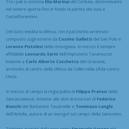
Tra i pali si sistema
Elia Marinai
del Cerbaia, determinante
nel tenere aperta fino in fondo la partita dei suoi a
Castelfiorentino.
Del tutto inedita la difesa, con il pacchetto arretrato
composto sugli esterni da
Cosimo Galletti
del San Polo e
Lorenzo Pistolesi
della Grevigiana. In mezzo il sempre
affidabile
Leonardo Serni
dell’Impruneta Tavarnuzze
insieme a
Carlo Alberto Caschetto
del Grassina,
arretrato al centro della difesa da Cellini nella sfida contro
l’Asta.
In mezzo al campo la regia pulita di
Filippo Pratesi
della
Sancascianese, insieme alle doti di incursori di
Federico
Bianchi
del Barberino Tavarnelle e
Tommaso Lunghi
dell’Antella, autore di un eurogol sul campo della Sansovino.
Tridente guidato dalla new entry
Emanuele Varone
del