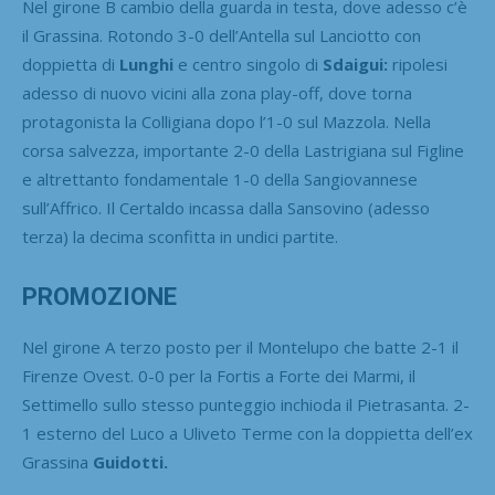
Nel girone B cambio della guarda in testa, dove adesso c’è
il Grassina. Rotondo 3-0 dell’Antella sul Lanciotto con
doppietta di
Lunghi
e centro singolo di
Sdaigui:
ripolesi
adesso di nuovo vicini alla zona play-off, dove torna
protagonista la Colligiana dopo l’1-0 sul Mazzola. Nella
corsa salvezza, importante 2-0 della Lastrigiana sul Figline
e altrettanto fondamentale 1-0 della Sangiovannese
sull’Affrico. Il Certaldo incassa dalla Sansovino (adesso
terza) la decima sconfitta in undici partite.
PROMOZIONE
Nel girone A terzo posto per il Montelupo che batte 2-1 il
Firenze Ovest. 0-0 per la Fortis a Forte dei Marmi, il
Settimello sullo stesso punteggio inchioda il Pietrasanta. 2-
1 esterno del Luco a Uliveto Terme con la doppietta dell’ex
Grassina
Guidotti.