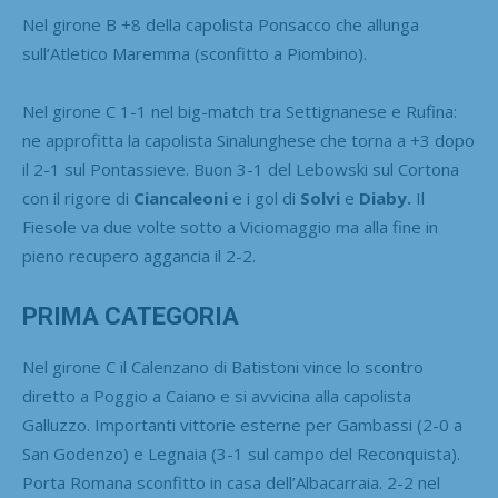
Nel girone B +8 della capolista Ponsacco che allunga
sull’Atletico Maremma (sconfitto a Piombino).
Nel girone C 1-1 nel big-match tra Settignanese e Rufina:
ne approfitta la capolista Sinalunghese che torna a +3 dopo
il 2-1 sul Pontassieve. Buon 3-1 del Lebowski sul Cortona
con il rigore di
Ciancaleoni
e i gol di
Solvi
e
Diaby.
Il
Fiesole va due volte sotto a Viciomaggio ma alla fine in
pieno recupero aggancia il 2-2.
PRIMA CATEGORIA
Nel girone C il Calenzano di Batistoni vince lo scontro
diretto a Poggio a Caiano e si avvicina alla capolista
Galluzzo. Importanti vittorie esterne per Gambassi (2-0 a
San Godenzo) e Legnaia (3-1 sul campo del Reconquista).
Porta Romana sconfitto in casa dell’Albacarraia. 2-2 nel