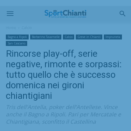
Home
Calcio
Bagno a Ripoli
Barberino Tavarnelle
Calcio
Greve in Chianti
Impruneta
San Casciano
Rincorse play-off, serie
negative, rimonte e sorpassi:
tutto quello che è successo
domenica nei gironi
chiantigiani
Tris dell'Antella, poker dell'Antellese. Vince
anche il Bagno a Ripoli. Pari per Mercatale e
Chiantigiana, sconfitto il Castellina