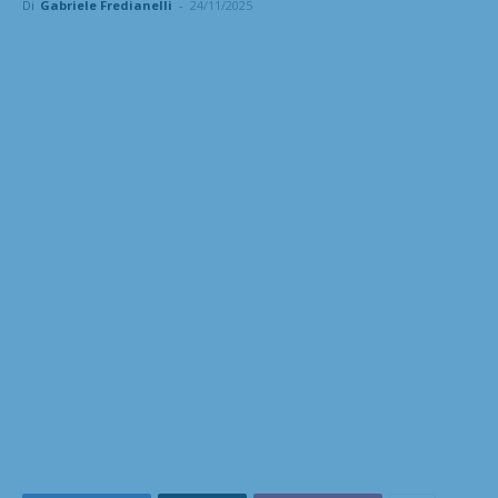
Di
Gabriele Fredianelli
-
24/11/2025