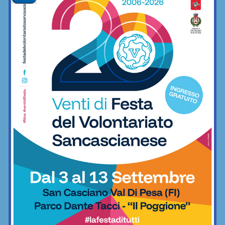
Coppa Italia di Serie D, il Grassina
comincia il 23 agosto contro la
Lucchese
Calcio
Serie D, ecco i gironi 2026/27. Grassina
e San Donato Tavarnelle con tre
emiliane, una laziale e una umbra
Calcio
Il Grassina vola in Serie D. E arrivano
subito i complimenti dell’Antella: “Un
prestigioso traguardo”
Calcio
Poggibonsi al lavoro, tra conferme,
ritorni e volti nuovi
Calcio
Adesso è proprio ufficiale: il Grassina
giocherà in Serie D nella prossima
stagione