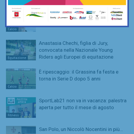
Calcio
Poggibonsi, il nuovo allenatore per
l’Eccellenza è Marco Guidi
Calcio
Anastasia Chechi, figlia di Jury,
convocata nella Nazionale Young
Riders agli Europei di equitazione
Equitazione
È ripescaggio: il Grassina fa festa e
torna in Serie D dopo 5 anni
Calcio
SportLab21 non va in vacanza: palestra
aperta per tutto il mese di agosto
Fitness
San Polo, un Niccolò Nocentini in più…