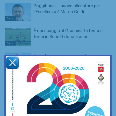
Poggibonsi, il nuovo allenatore per
l’Eccellenza è Marco Guidi
Calcio
È ripescaggio: il Grassina fa festa e
torna in Serie D dopo 5 anni
Calcio
Poggibonsi, prime mosse: Fusci
confermato direttore tecnico. In serata
presentazione del nuovo allenatore
Calcio
La Virtus Lilliano e il ripescaggio in
Seconda: “Una gioia immensa. Pronti
ad affrontare la nuova avventura”
Calcio
Grassina al lavoro per la stagione
2026/27, sospeso ancora tra due