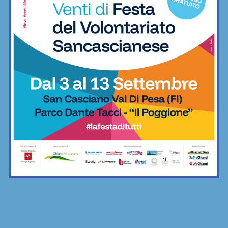
categorie
Calcio
Sette ripescaggi per la Seconda
Categoria 2026/27: fa festa anche la
Virtus Lilliano
Calcio
Vittoria il rimonta contro i giovani viola:
2-1 Rondinella nella prima amichevole
Calcio