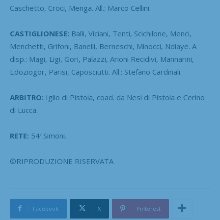
Caschetto, Croci, Menga. All.: Marco Cellini.
CASTIGLIONESE:
Balli, Viciani, Tenti, Scichilone, Menci,
Menchetti, Grifoni, Banelli, Berneschi, Minocci, Ndiaye. A
disp.: Magi, Ligi, Gori, Palazzi, Arioni Recidivi, Mannarini,
Edoziogor, Parisi, Caposciutti. All.: Stefano Cardinali.
ARBITRO:
Iglio di Pistoia, coad. da Nesi di Pistoia e Cerino
di Lucca.
RETE:
54′ Simoni.
©RIPRODUZIONE RISERVATA
Facebook
X
Pinterest