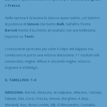
e
Frezza.
Nella ripresa il Grassina la sbocca quasi subito, col sinistro
di potenza di
Simoni
che batte
Balli.
Sull’altro fronte
Bartoli
mette il lucchetto al risultato con una bellissima
risposta su
Tenti.
I rossoverdi sprecano più volte il colpo del kappaò ma
conducono in porto una vittoria dolcissima: 11 risultati utili
consecutivi, miglior difesa e secondo miglior attacco.
Sognare è d’obbligo.
IL TABELLINO: 1-0
GRASSINA:
Bartoli, Meazzini, Arcadipane, Alfarano, Calzolai,
Fabiani, Dini, Corsi, Frezza, Simoni, Borghesi. A disp.:
Morandi, Rus, Rossi Lottini, Silli, D’Alessandro, Castaldo,