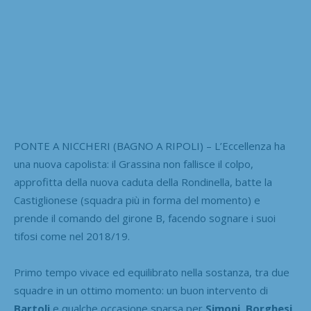
PONTE A NICCHERI (BAGNO A RIPOLI) – L’Eccellenza ha
una nuova capolista: il Grassina non fallisce il colpo,
approfitta della nuova caduta della Rondinella, batte la
Castiglionese (squadra più in forma del momento) e
prende il comando del girone B, facendo sognare i suoi
tifosi come nel 2018/19.
Primo tempo vivace ed equilibrato nella sostanza, tra due
squadre in un ottimo momento: un buon intervento di
Bartoli
e qualche occasione sparsa per
Simoni, Borghesi