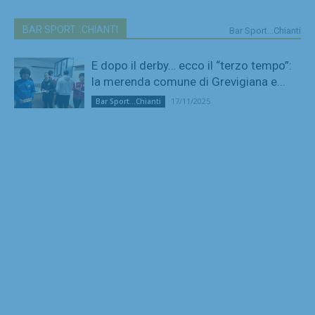
BAR SPORT...CHIANTI
Bar Sport...Chianti
E dopo il derby… ecco il “terzo tempo”:
la merenda comune di Grevigiana e...
17/11/2025
Bar Sport...Chianti