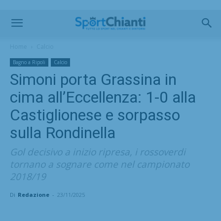
Home
Calcio
Bagno a Ripoli
Calcio
Simoni porta Grassina in
cima all’Eccellenza: 1-0 alla
Castiglionese e sorpasso
sulla Rondinella
Gol decisivo a inizio ripresa, i rossoverdi
tornano a sognare come nel campionato
2018/19
Di
Redazione
-
23/11/2025