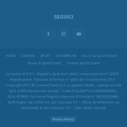
SEGUICI
HOME
COMUNI
SPORT
LE RUBRICHE
Facce da SportChianti
Storie di SportChianti
Partner SportChianti
Iscrizione al R.O.C. (Registro Operatori della Comunicazione) n° 22870 -
Registrazione Tribunale di Firenze n° 6063 del 19 settembre 2017 -
Copyright 2012 © ComuniChianti S.r.l. a capitale ridotto, capitale sociale
Euro 4.000 interamente versato - Codice fiscale/P.Iva 06295380486 -
R.E.A. 616643- Iscrizione Registro Imprese di Firenze n° 06295380486 -
Sede legale, via Collina 5/i, San Casciano V.P. - Ufficio di redazione, via
Machiavelli 9, San Casciano V.P. - Tutti i diritti riservati