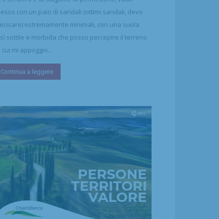
esso con un paio di sandali (ottimi sandali, devo
ecisare) estremamente minimali, con una suola
sì sottile e morbida che posso percepire il terreno
 cui mi appoggio...
Continua a leggere