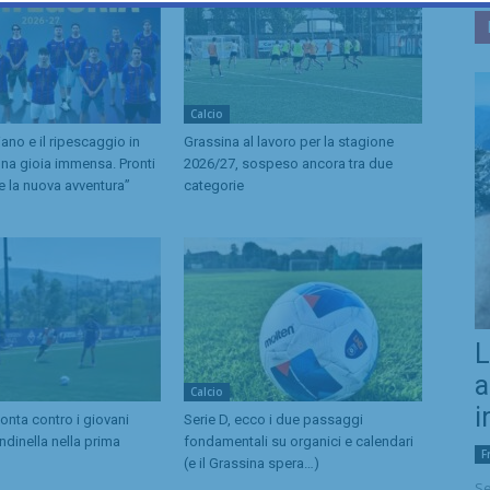
Calcio
liano e il ripescaggio in
Grassina al lavoro per la stagione
na gioia immensa. Pronti
2026/27, sospeso ancora tra due
e la nuova avventura”
categorie
L
a
Calcio
i
imonta contro i giovani
Serie D, ecco i due passaggi
ondinella nella prima
fondamentali su organici e calendari
F
(e il Grassina spera…)
Se