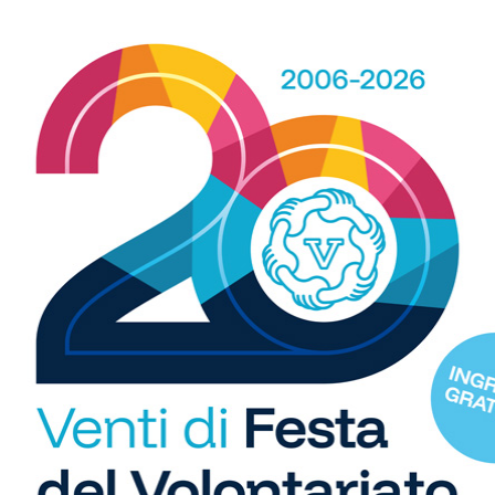
WhatsApp
 spazio, ogni giorno, a tutti gli sport nei comuni chiantigiani:
R
amano, baseball, karate, danza, ginnastica, ciclismo...
b
i
S
C
"U
so
di