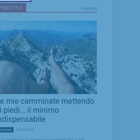
FREESTYLE
Freestyle
e mie camminate mettendo
i piedi… il minimo
ndispensabile
06/12/2022
reestyle
 il sentiero e la stagione lo permettono, vado