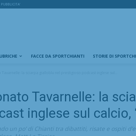
PUBBLICITA’
RUBRICHE
FACCE DA SPORTCHIANTI
STORIE DI SPORTCH
avarnelle: la sciarpa gialloblu nel prestigioso podcast inglese sul...
ato Tavarnelle: la scia
ast inglese sul calcio,
 un po’ di Chianti tra dibattiti, risate e ospiti d