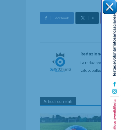
Facebook
X
Pinterest
Redazione
La redazione di SportChianti dà
calcio, pallavolo, basket, pall
Articoli correlati