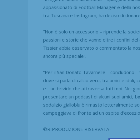
appassionato di Football Manager e della nos
tra Toscana e Instagram, ha deciso di donare ag
“Non è solo un accessorio – riprende la società
passioni e storie che vanno oltre i confini d
Tissier abbia osservato o commentato la nost
ancora più speciale”.
“Per il San Donato Tavarnelle – concludono – v
dove si parla di calcio vero, tra amici e idoli,
e… un brivido che attraversa tutti noi. Nei g
presentare un podcast di alcuni suoi amici,
L
sodalizio gialloblu è rimasto letteralmente so
campeggiava di fronte ad un ospite d’eccez
©RIPRODUZIONE RISERVATA