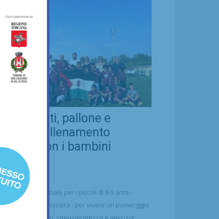
eal Chianti, pallone e
ellezza: allenamento
nsieme con i bambini
aharawi
21/07/2026
alcio
n'occasione speciale per i piccoli di 8-9 anni -
ttolineano dalla società - per vivere un pomeriggio
 puro divertimento, spensieratezza e amicizia"