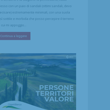
esso con un paio di sandali (ottimi sandali, devo
ecisare) estremamente minimali, con una suola
sì sottile e morbida che posso percepire il terreno
 cui mi appoggio...
Continua a leggere