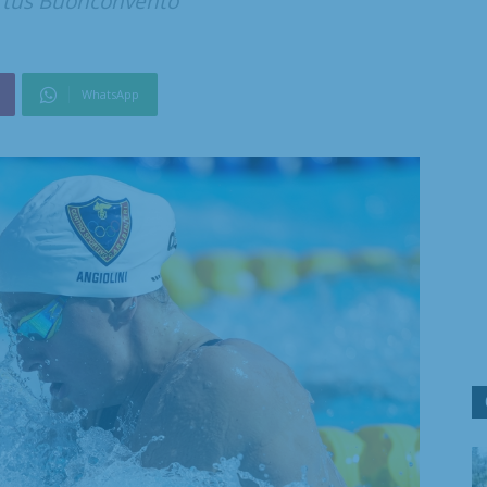
irtus Buonconvento
WhatsApp