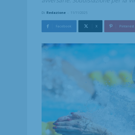
avversarie. Soddisfazione per la V
Di
Redazione
-
11/11/2025
Facebook
X
Pinterest