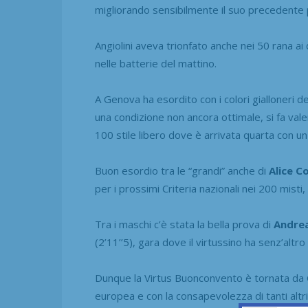
migliorando sensibilmente il suo precedente 
Angiolini aveva trionfato anche nei 50 rana ai 
nelle batterie del mattino.
A Genova ha esordito con i colori gialloneri 
una condizione non ancora ottimale, si fa valer
100 stile libero dove è arrivata quarta con un 
Buon esordio tra le “grandi” anche di
Alice C
per i prossimi Criteria nazionali nei 200 misti, 
Tra i maschi c’è stata la bella prova di
Andrea
(2’11’’5), gara dove il virtussino ha senz’altr
Dunque la Virtus Buonconvento è tornata da G
europea e con la consapevolezza di tanti altri