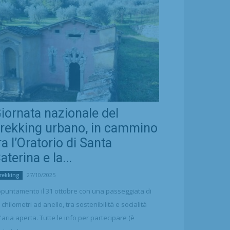
iornata nazionale del
rekking urbano, in cammino
ra l’Oratorio di Santa
aterina e la...
27/10/2025
rekking
puntamento il 31 ottobre con una passeggiata di
 chilometri ad anello, tra sostenibilità e socialità
l'aria aperta. Tutte le info per partecipare (è