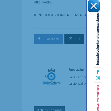
alto livello.
©RIPRODUZIONE RISERVATA
Facebook
X
Pinterest
Redazione
La redazione di SportChianti dà
calcio, pallavolo, basket, pall
Articoli correlati