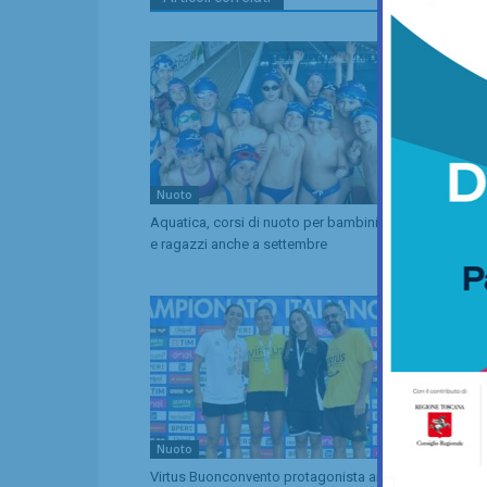
Nuoto
Calcio
Aquatica, corsi di nuoto per bambini
San Polo, un
e ragazzi anche a settembre
più… nel mot
Nuoto
Nuoto
Virtus Buonconvento protagonista ai
“Aqua Camp” 