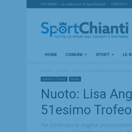
CHI SIAMO – La redazione di SportChianti
CONTATTI
SportChianti
HOME
COMUNI
SPORT
LE 
Home
Nuoto
Nuoto: Lisa Angiolini protagonista a
Greve in Chianti
Nuoto
Nuoto: Lisa Angi
51esimo Trofeo 
Ha timbrato la miglior prestazione 