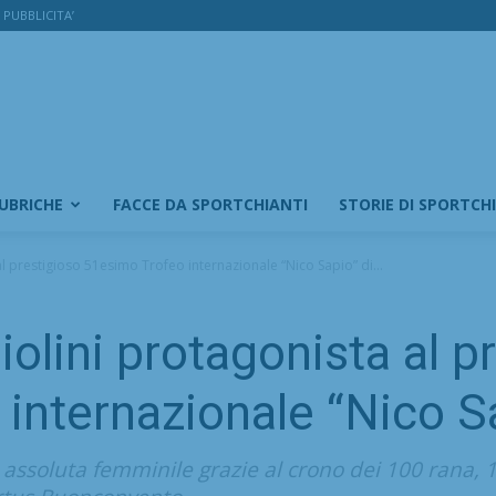
PUBBLICITA’
RUBRICHE
FACCE DA SPORTCHIANTI
STORIE DI SPORTCH
l prestigioso 51esimo Trofeo internazionale “Nico Sapio” di...
olini protagonista al p
internazionale “Nico S
assoluta femminile grazie al crono dei 100 rana, 1’