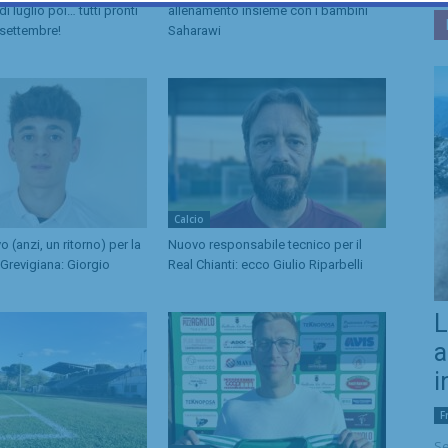
 di luglio poi… tutti pronti
allenamento insieme con i bambini
i settembre!
Saharawi
Calcio
vo (anzi, un ritorno) per la
Nuovo responsabile tecnico per il
 Grevigiana: Giorgio
Real Chianti: ecco Giulio Riparbelli
L
a
i
F
Se