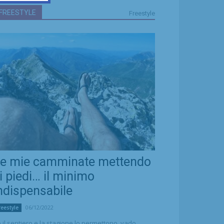
FREESTYLE
Freestyle
e mie camminate mettendo
i piedi… il minimo
ndispensabile
06/12/2022
reestyle
 il sentiero e la stagione lo permettono, vado