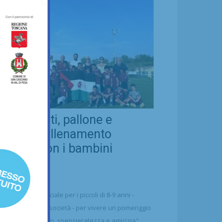
eal Chianti, pallone e
ellezza: allenamento
nsieme con i bambini
aharawi
21/07/2026
alcio
n'occasione speciale per i piccoli di 8-9 anni -
ttolineano dalla società - per vivere un pomeriggio
 puro divertimento, spensieratezza e amicizia"