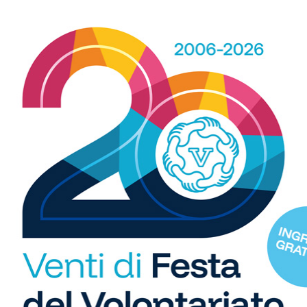
WhatsApp
R
b
i
 spazio, ogni giorno, a tutti gli sport nei comuni chiantigiani:
S
amano, baseball, karate, danza, ginnastica, ciclismo...
C
"U
so
di