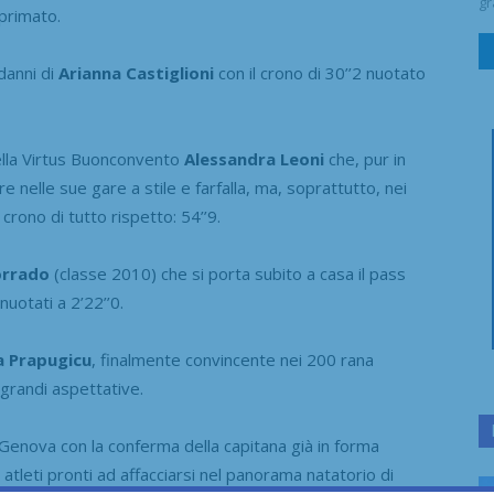
gr
primato.
danni di
Arianna Castiglioni
con il crono di 30’’2 nuotato
della Virtus Buonconvento
Alessandra Leoni
che, pur in
e nelle sue gare a stile e farfalla, ma, soprattutto, nei
crono di tutto rispetto: 54’’9.
orrado
(classe 2010) che si porta subito a casa il pass
nuotati a 2’22’’0.
 Prapugicu
, finalmente convincente nei 200 rana
o grandi aspettative.
enova con la conferma della capitana già in forma
 atleti pronti ad affacciarsi nel panorama natatorio di