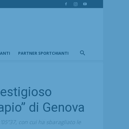
IANTI
PARTNER SPORTCHIANTI
restigioso
apio” di Genova
05’’37, con cui ha sbaragliato le