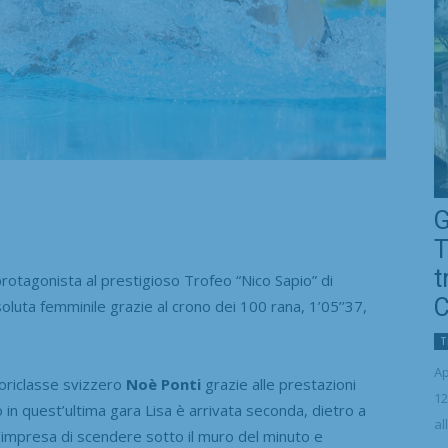
G
T
t
rotagonista al prestigioso Trofeo “Nico Sapio” di
C
luta femminile grazie al crono dei 100 rana, 1’05’’37,
T
Ap
fuoriclasse svizzero
Noè Ponti
grazie alle prestazioni
12
o in quest’ultima gara Lisa è arrivata seconda, dietro a
al
o l’impresa di scendere sotto il muro del minuto e