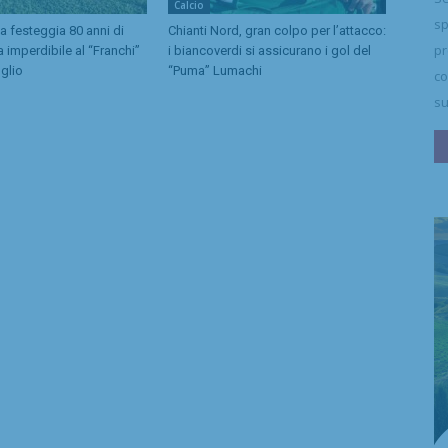
Calcio
sp
a festeggia 80 anni di
Chianti Nord, gran colpo per l’attacco:
pr
a imperdibile al “Franchi”
i biancoverdi si assicurano i gol del
uglio
“Puma” Lumachi
co
su