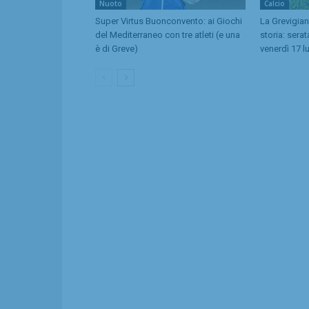
Nuoto
Calcio
Super Virtus Buonconvento: ai Giochi
La Grevigian
del Mediterraneo con tre atleti (e una
storia: serat
è di Greve)
venerdì 17 l