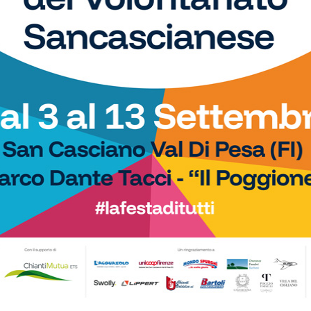
Calcio
 Niccolò Nocentini in
Arnetoli, Kostner, Renieri: “Ecco
ore: altro nuovo acquisto
perché abbiamo deciso di rimanere a
San Polo in Terza categoria”
Calcio
alla Piscina del Chianti:
Real Chianti, pallone e bellezza: