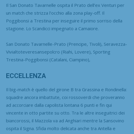
Il San Donato Tavarnelle ospita il Prato dell’ex Venturi per
un match che strizza l’occhio alla zona play-off. Il
Poggibonsi a Trestina per inseguire il primo sorriso della
stagione. Lo Scandicci impegnato a Camaiore.
San Donato Tavarnelle-Prato (Prencipe, Tivoli), Seravezza-
Vivialtoteveresansepolcro (Riahi, Lovere), Sporting
Trestina-Poggibonsi (Catalani, Ciampino),
ECCELLENZA
Il big-match è quello del girone B tra Grassina e Rondinella:
squadre ancora imbattute, coi rossoverdi che proveranno
ad accorciare dalla capolista lontana 6 punti e fin qui
vincente in otto partite su otto. Tra le altre inseguitrici dei
biancorossi, il Mazzola va ad Anghiari mentre la Sansovino
ospita il Signa. Sfida molto delicata anche tra Antella e