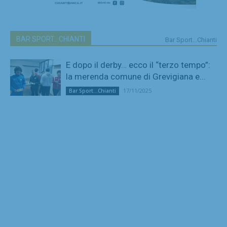
BAR SPORT...CHIANTI
Bar Sport...Chianti
E dopo il derby… ecco il “terzo tempo”:
la merenda comune di Grevigiana e...
17/11/2025
Bar Sport...Chianti