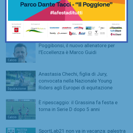
Calcio
Adesso è proprio ufficiale: il Grassina
giocherà in Serie D nella prossima
stagione
Calcio
Poggibonsi, il nuovo allenatore per
l’Eccellenza è Marco Guidi
Calcio
Anastasia Chechi, figlia di Jury,
convocata nella Nazionale Young
Riders agli Europei di equitazione
Equitazione
È ripescaggio: il Grassina fa festa e
torna in Serie D dopo 5 anni
Calcio
SportLab21 non va in vacanza: palestra