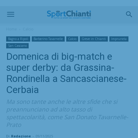
Home
Calcio
Bagno a Ripoli
Barberino Tavarnelle
Calcio
Greve in Chianti
Impruneta
San Casciano
Domenica di big-match e
super derby: da Grassina-
Rondinella a Sancascianese-
Cerbaia
Ma sono tante anche le altre sfide che si
preannunciano ad alto tasso di
spettacolarità, come San Donato Tavarnelle-
Prato
Di
Redazione
-
09/11/2025