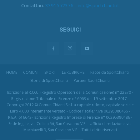
Contattaci:
3391552376 - info@sportchianti.it
SEGUICI
HOME
COMUNI
SPORT
LE RUBRICHE
Facce da SportChianti
Storie di SportChianti
Partner SportChianti
Iscrizione al R.O.C. (Registro Operatori della Comunicazione) n° 22870 -
Registrazione Tribunale di Firenze n° 6063 del 19 settembre 2017 -
Copyright 2012 © ComuniChianti S.r.l. a capitale ridotto, capitale sociale
Euro 4.000 interamente versato - Codice fiscale/P.Iva 06295380486 -
R.E.A. 616643- Iscrizione Registro Imprese di Firenze n° 06295380486 -
Sede legale, via Collina 5/i, San Casciano V.P. - Ufficio di redazione, via
Machiavelli 9, San Casciano V.P. - Tutti i diritti riservati