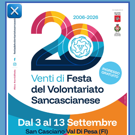
Aquatica, corsi di nuoto per bambini e
ragazzi anche a settembre
Nuoto
Coppa Italia di Serie D, il Grassina
comincia il 23 agosto contro la
Lucchese
Calcio
Serie D, ecco i gironi 2026/27. Grassina
e San Donato Tavarnelle con tre
emiliane, una laziale e una umbra
Calcio
Il Grassina vola in Serie D. E arrivano
subito i complimenti dell’Antella: “Un
prestigioso traguardo”
Calcio
Poggibonsi al lavoro, tra conferme,
ritorni e volti nuovi