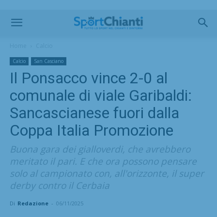
Home
Calcio
Calcio
San Casciano
Il Ponsacco vince 2-0 al
comunale di viale Garibaldi:
Sancascianese fuori dalla
Coppa Italia Promozione
Buona gara dei gialloverdi, che avrebbero
meritato il pari. E che ora possono pensare
solo al campionato con, all'orizzonte, il super
derby contro il Cerbaia
Di
Redazione
-
06/11/2025