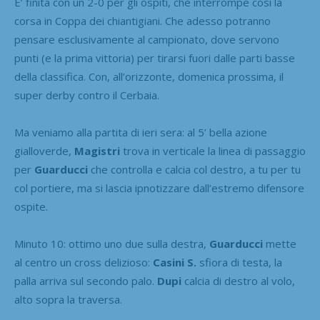
E’ finita con un 2-0 per gli ospiti, che interrompe così la
corsa in Coppa dei chiantigiani. Che adesso potranno
pensare esclusivamente al campionato, dove servono
punti (e la prima vittoria) per tirarsi fuori dalle parti basse
della classifica. Con, all’orizzonte, domenica prossima, il
super derby contro il Cerbaia.
Ma veniamo alla partita di ieri sera: al 5’ bella azione
gialloverde,
Magistri
trova in verticale la linea di passaggio
per
Guarducci
che controlla e calcia col destro, a tu per tu
col portiere, ma si lascia ipnotizzare dall’estremo difensore
ospite.
Minuto 10: ottimo uno due sulla destra,
Guarducci
mette
al centro un cross delizioso:
Casini S.
sfiora di testa, la
palla arriva sul secondo palo.
Dupi
calcia di destro al volo,
alto sopra la traversa.