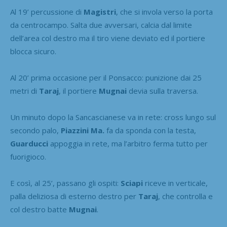
Al 19’ percussione di
Magistri
, che si invola verso la porta
da centrocampo. Salta due avversari, calcia dal limite
dell’area col destro ma il tiro viene deviato ed il portiere
blocca sicuro.
Al 20’ prima occasione per il Ponsacco: punizione dai 25
metri di
Taraj
, il portiere
Mugnai
devia sulla traversa.
Un minuto dopo la Sancascianese va in rete: cross lungo sul
secondo palo,
Piazzini Ma.
fa da sponda con la testa,
Guarducci
appoggia in rete, ma l’arbitro ferma tutto per
fuorigioco.
E così, al 25’, passano gli ospiti:
Sciapi
riceve in verticale,
palla deliziosa di esterno destro per
Taraj
, che controlla e
col destro batte
Mugnai
.