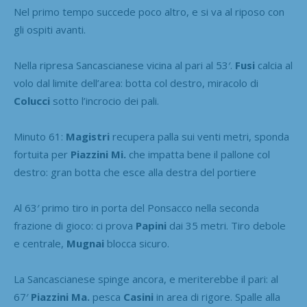
Nel primo tempo succede poco altro, e si va al riposo con
gli ospiti avanti.
Nella ripresa Sancascianese vicina al pari al 53′.
Fusi
calcia al
volo dal limite dell’area: botta col destro, miracolo di
Colucci
sotto l’incrocio dei pali.
Minuto 61:
Magistri
recupera palla sui venti metri, sponda
fortuita per
Piazzini Mi.
che impatta bene il pallone col
destro: gran botta che esce alla destra del portiere
Al 63′ primo tiro in porta del Ponsacco nella seconda
frazione di gioco: ci prova
Papini
dai 35 metri. Tiro debole
e centrale,
Mugnai
blocca sicuro.
La Sancascianese spinge ancora, e meriterebbe il pari: al
67′
Piazzini Ma.
pesca
Casini
in area di rigore. Spalle alla