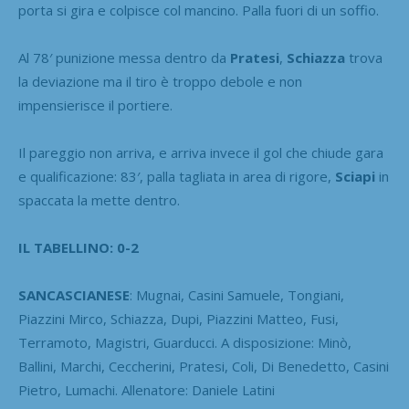
porta si gira e colpisce col mancino. Palla fuori di un soffio.
Al 78′ punizione messa dentro da
Pratesi
,
Schiazza
trova
la deviazione ma il tiro è troppo debole e non
impensierisce il portiere.
Il pareggio non arriva, e arriva invece il gol che chiude gara
e qualificazione: 83′, palla tagliata in area di rigore,
Sciapi
in
spaccata la mette dentro.
IL TABELLINO: 0-2
SANCASCIANESE
: Mugnai, Casini Samuele, Tongiani,
Piazzini Mirco, Schiazza, Dupi, Piazzini Matteo, Fusi,
Terramoto, Magistri, Guarducci. A disposizione: Minò,
Ballini, Marchi, Ceccherini, Pratesi, Coli, Di Benedetto, Casini
Pietro, Lumachi. Allenatore: Daniele Latini