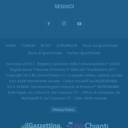
SEGUICI
HOME
COMUNI
SPORT
LE RUBRICHE
Facce da SportChianti
Storie di SportChianti
Partner SportChianti
Iscrizione al R.O.C. (Registro Operatori della Comunicazione) n° 22870 -
Registrazione Tribunale di Firenze n° 6063 del 19 settembre 2017 -
Copyright 2012 © ComuniChianti S.r.l. a capitale ridotto, capitale sociale
Euro 4.000 interamente versato - Codice fiscale/P.Iva 06295380486 -
R.E.A. 616643- Iscrizione Registro Imprese di Firenze n° 06295380486 -
Sede legale, via Collina 5/i, San Casciano V.P. - Ufficio di redazione, via
Machiavelli 9, San Casciano V.P. - Tutti i diritti riservati