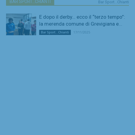
BAR SPORT...CHIANTI
Bar Sport...Chianti
E dopo il derby… ecco il “terzo tempo”:
la merenda comune di Grevigiana e...
17/11/2025
Bar Sport...Chianti