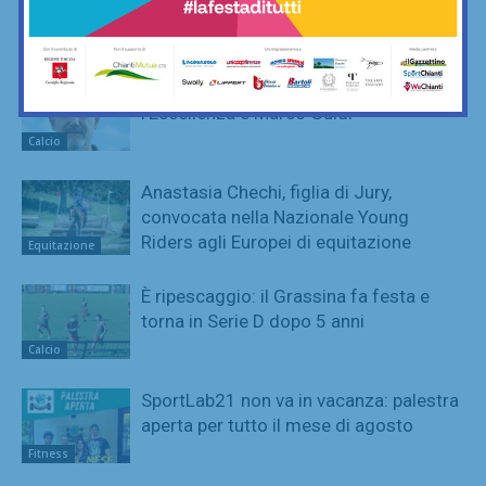
giocherà in Serie D nella prossima
stagione
Calcio
Poggibonsi, il nuovo allenatore per
l’Eccellenza è Marco Guidi
Calcio
Anastasia Chechi, figlia di Jury,
convocata nella Nazionale Young
Riders agli Europei di equitazione
Equitazione
È ripescaggio: il Grassina fa festa e
torna in Serie D dopo 5 anni
Calcio
SportLab21 non va in vacanza: palestra
aperta per tutto il mese di agosto
Fitness