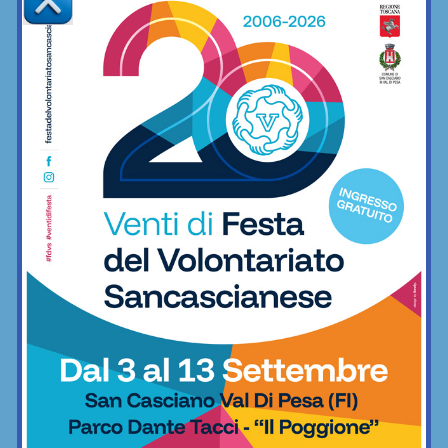
Nuoto
Coppa Italia di Serie D, il Grassina
comincia il 23 agosto contro la
Lucchese
Calcio
Serie D, ecco i gironi 2026/27. Grassina
e San Donato Tavarnelle con tre
emiliane, una laziale e una umbra
Calcio
Il Grassina vola in Serie D. E arrivano
subito i complimenti dell’Antella: “Un
prestigioso traguardo”
Calcio
Poggibonsi al lavoro, tra conferme,
ritorni e volti nuovi
Calcio
Adesso è proprio ufficiale: il Grassina