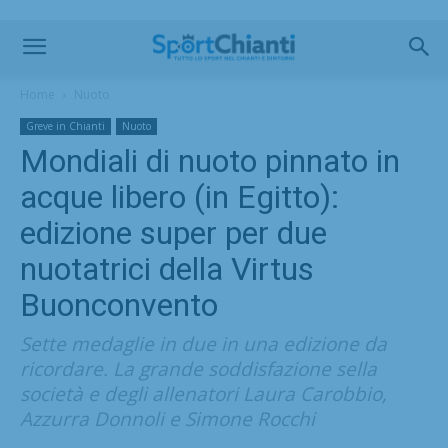
Home
Nuoto
Greve in Chianti
Nuoto
Mondiali di nuoto pinnato in
acque libero (in Egitto):
edizione super per due
nuotatrici della Virtus
Buonconvento
Sette medaglie in due in una edizione da
ricordare. La grande soddisfazione sella
società e degli allenatori Laura Carobbio,
Azzurra Donnoli e Simone Rocchi