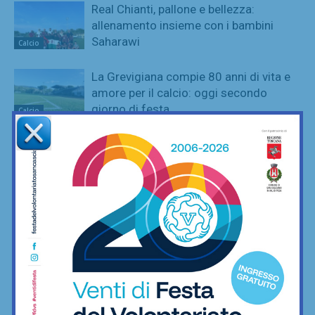
Real Chianti, pallone e bellezza:
allenamento insieme con i bambini
Saharawi
Calcio
La Grevigiana compie 80 anni di vita e
amore per il calcio: oggi secondo
giorno di festa
Calcio
Un altro arrivo (anzi, un ritorno) per la
difesa della Grevigiana: Giorgio
Calzolai
Calcio
Nuovo responsabile tecnico per il Real
Chianti: ecco Giulio Riparbelli
Calcio
Super Virtus Buonconvento: ai Giochi
del Mediterraneo con tre atleti (e una è
di Greve)
Nuoto