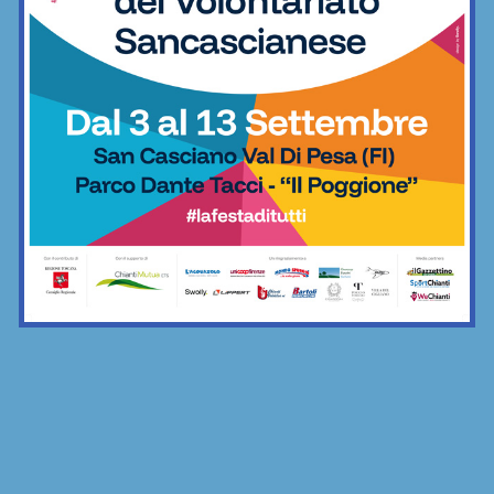
La Grevigiana festeggia 80 anni di
storia: serata imperdibile al “Franchi”
venerdì 17 luglio
Calcio