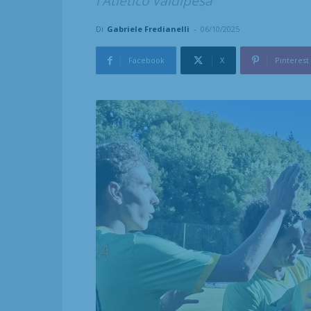
l'Atletico Valdipesa
Di
Gabriele Fredianelli
-
06/10/2025
Facebook
X
Pinterest