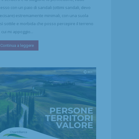
esso con un paio di sandali (ottimi sandali, devo
ecisare) estremamente minimali, con una suola
sì sottile e morbida che posso percepire il terreno
 cui mi appoggio...
Continua a leggere