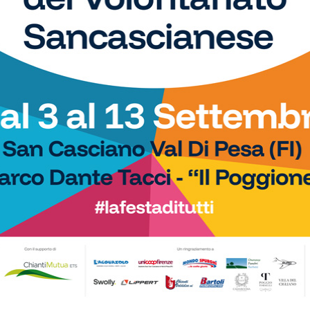
gnanese e Sinalunghese per una classifica cortissima, coi
y col Pontassieve (3-1). Lebowski due volte avanti con
Alberoro. Fiesole sconfitto nel finale 3-2 a Foiano, dopo
o e Poggio a Caiano (che batte 1-0 lo Sporting Arno,
anese battuta 4-3 dall’Albacarraia. Isolotto sconfitto 3-0 a
ta. Per il Porta Romana 1-1 in Mugello contro il
ieno. La Chiantigiana fa 1-1 ad Arezzo (gol di
Bilel
).
n poker composto da Leccese, Sancat, Pelago e