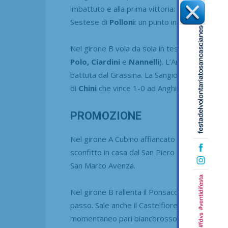
imbattuto e alla prima vittoria: 1-0 a Livorno 
Sestese di
Polloni
: un punto in 4 partite e n
Nel girone B vola da sola in testa la Rondinell
Polo, Ciardini
e
Nannelli
). L’Antella strappa 
battuta dal Grassina. La Sangiovannese di
Ca
di
Chini
che vince 1-0 ad Anghiari. Figline scon
PROMOZIONE
Nel girone A Cubino affiancato da Pietrasanta
sconfitto in casa dal San Piero a Sieve (1-2)
San Marco Avenza.
Nel girone B rallenta il Ponsacco agganciato i
passo. Sale anche il Castelfiorentino con il 3-
momentaneo pari biancorosso).