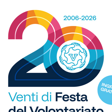
contro la Pro (gol di
Granucci
). Grave crisi per la
essun gol ancora segnato.
a, grazie al 3-0 sul Certaldo (ancora a quota 0: reti di
lo 0-0 al Mazzola e lo rallenta, così come la Colligiana
lderini
passa 1-0 a Lastra a Signa. Si rialza la Sansovino
fitto in casa, pareggi per Affrico e Lanciotto.
R
b
 e Lampo Meridien in testa. Il Firenze Ovest di
Sacconi
i
. Fortis raggiunta sul 2-2 a tempo scaduto sul campo del
S
C
n testa dall’Atletico Maremma, con il Massa Valpiana a un
"U
1 alla Ginestra (doppietta di
Boye
e
Mancini
,
Marino
il
so
di