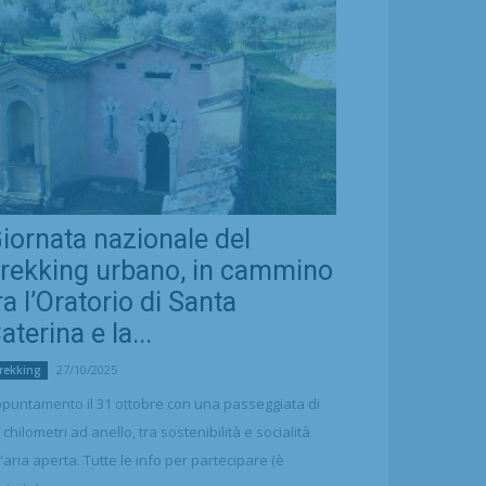
iornata nazionale del
rekking urbano, in cammino
ra l’Oratorio di Santa
aterina e la...
27/10/2025
rekking
puntamento il 31 ottobre con una passeggiata di
 chilometri ad anello, tra sostenibilità e socialità
l'aria aperta. Tutte le info per partecipare (è