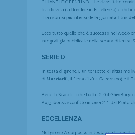
CHIANTI FIORENTINO – Le classifiche cominci
tra chi vola (la Rondine in Eccellenza) e chi boc
Tra i sorrisi più intensi della giornata il tris d
Ecco tutto quello che è successo nel week-end
integrali già pubblicate nella serata di ieri su 
SERIE D
In testa al girone E un terzetto di altissimo li
di
Marzierli
), il Siena (1-0 a Gavorrano) e il 
Bene lo Scandicci che batte 2-0 il GhiviBorgo
Poggibonsi, sconfitto in casa 2-1 dal Prato 
ECCELLENZA
Nel girone A sorpasso in testa con la Zenith 