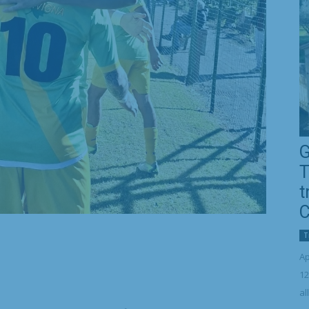
G
T
t
C
T
Ap
12
al