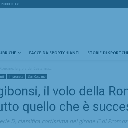
PUBBLICITA’
RUBRICHE
FACCE DA SPORTCHIANTI
STORIE DI SPORTCH
Rondine, la gioia del Castellina:...
nti
Impruneta
San Casciano
ibonsi, il volo della Ron
tutto quello che è succe
 Serie D, classifica cortissima nel girone C di Promo