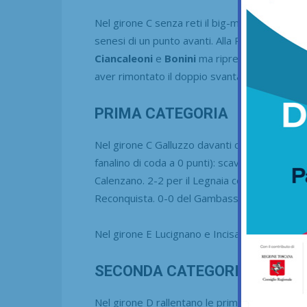
Nel girone C senza reti il big-match tra Setti
senesi di un punto avanti. Alla Rufina il derb
Ciancaleoni
e
Bonini
ma ripreso sul 2-2 dall’
aver rimontato il doppio svantaggio.
PRIMA CATEGORIA
Nel girone C Galluzzo davanti con San Godenz
fanalino di coda a 0 punti): scavalcata la Galli
Calenzano. 2-2 per il Legnaia contro il Quarra
Reconquista. 0-0 del Gambassi a Barberino.
Nel girone E Lucignano e Incisa a punteggio p
SECONDA CATEGORIA
Nel girone D rallentano le prime: in testa u