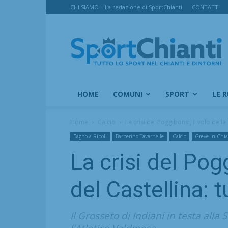
CHI SIAMO – La redazione di SportChianti
CONTATTI
SportChianti
HOME
COMUNI
SPORT
LE 
Home
Calcio
La crisi del Poggibonsi, il volo della 
Bagno a Ripoli
Barberino Tavarnelle
Calcio
Greve in Chia
La crisi del Pogg
del Castellina: 
Il Grosseto di Indiani in testa alla