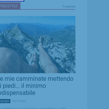
FREESTYLE
Freestyle
e mie camminate mettendo
i piedi… il minimo
ndispensabile
06/12/2022
reestyle
 il sentiero e la stagione lo permettono, vado