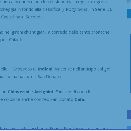
gr
ano a prendere una loro fisionomia in ogni categoria,
cheggia in fondo alla classifica (il Poggibonsi, in Serie D).
el Castellina in Seconda.
 nei gironi chiantigiani, a corredo delle tante cronache
SportChianti.
vello: il Grosseto di
Indiani
(vincente nell’anticipo col gol
Tau che ha battuto il San Donato.
 con
Chiaverini
e
Arrighini.
Fanalino di coda il
che colpisce anche con l’ex San Donato
Cela
.
che scavalca la Lucchese. Bene il Montespertoli, ancora