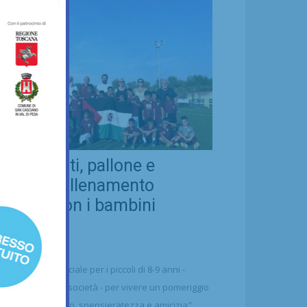
eal Chianti, pallone e
ellezza: allenamento
nsieme con i bambini
aharawi
21/07/2026
alcio
n'occasione speciale per i piccoli di 8-9 anni -
ttolineano dalla società - per vivere un pomeriggio
 puro divertimento, spensieratezza e amicizia"