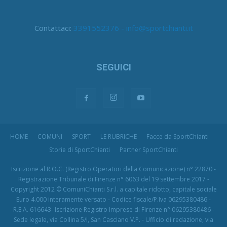
Contattaci:
3391552376 - info@sportchianti.it
SEGUICI
HOME
COMUNI
SPORT
LE RUBRICHE
Facce da SportChianti
Storie di SportChianti
Partner SportChianti
Iscrizione al R.O.C. (Registro Operatori della Comunicazione) n° 22870 -
Registrazione Tribunale di Firenze n° 6063 del 19 settembre 2017 -
Copyright 2012 © ComuniChianti S.r.l. a capitale ridotto, capitale sociale
Euro 4.000 interamente versato - Codice fiscale/P.Iva 06295380486 -
R.E.A. 616643- Iscrizione Registro Imprese di Firenze n° 06295380486 -
Sede legale, via Collina 5/i, San Casciano V.P. - Ufficio di redazione, via