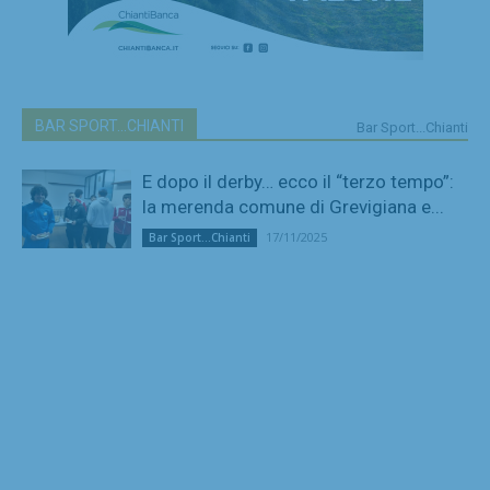
BAR SPORT...CHIANTI
Bar Sport...Chianti
E dopo il derby… ecco il “terzo tempo”:
la merenda comune di Grevigiana e...
17/11/2025
Bar Sport...Chianti