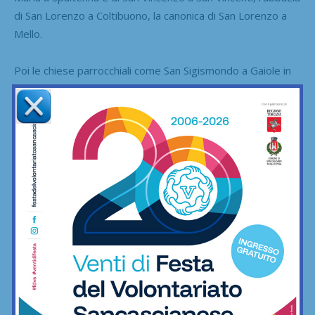
di San Lorenzo a Coltibuono, la canonica di San Lorenzo a
Mello.
Poi le chiese parrocchiali come San Sigismondo a Gaiole in
Chianti, San Martino a Lecchi, San Regolo a San Regolo e la
suggestiva chiesa di San Lorenzo a Coltibuono. Senza
dimenticare le piccole chiese disseminate nei borghi e tra
le colline — da San Cristoforo a Lucignano a Santa Maria a
Rietine, fino a San Pietro in Vinculis ad Argenina — e le
cappelle che punteggiano il territorio, come quella di San
Jacopo nel Castello di Brolio o di San Venanzio ad Ama.
Il percorso tra arte e fede si intreccia anche con la
memoria popolare: il monumento alla Rana Beona di San
Sano, il monumento al Gallo Nero, e soprattutto il
monumento a Luciano Berruti, che con il suo sorriso e la
sua bicicletta rimane per sempre il ciclista numero 1 de