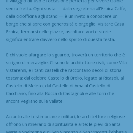
Il Villaggio diffuso è l’occasione perfetta per vivere Gaiole
senza fretta. Ogni sosta — dalla segreteria all’Eroica Caffè,
dalla ciclofficina agli stand — è un invito a conoscere un
borgo che si apre con generosità e orgoglio. Visitare Casa
Eroica, fermarsi nelle piazze, ascoltare voci e storie
significa entrare davvero nello spirito di questa festa.
E chi vuole allargare lo sguardo, troverà un territorio che è
scrigno di meraviglie. Ci sono le architetture civili, come Villa
Vistarenni, e i tanti castelli che raccontano secoli di storia
toscana: dal celebre Castello di Brolio, legato ai Ricasoli, al
Castello di Meleto, dal Castello di Ama al Castello di
Cacchiano, fino alla Rocca di Castagnoli e alle torri che
ancora vegliano sulle vallate.
Accanto alle testimonianze militari, le architetture religiose
offrono un itinerario di spiritualità e arte: le pievi di Santa
Maria a Spaltenna e di San Vincenzo a San Vincenti, l’abbazia