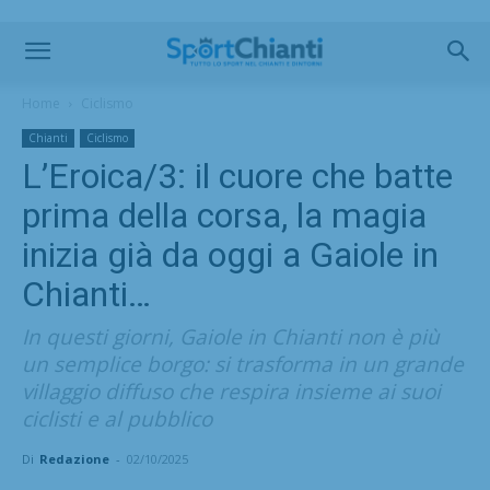
Home
Ciclismo
Chianti
Ciclismo
L’Eroica/3: il cuore che batte
prima della corsa, la magia
inizia già da oggi a Gaiole in
Chianti…
In questi giorni, Gaiole in Chianti non è più
un semplice borgo: si trasforma in un grande
villaggio diffuso che respira insieme ai suoi
ciclisti e al pubblico
Di
Redazione
-
02/10/2025