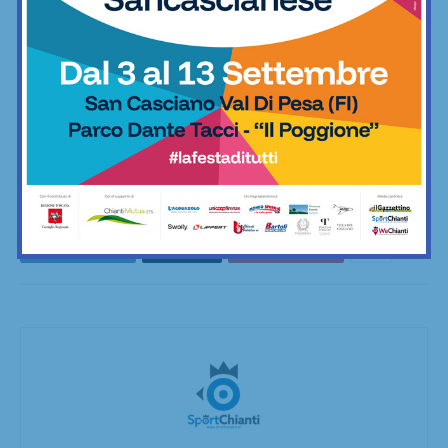
L’Eroica.
Perché a L’Eroica ogni strada è un racconto, ogni scorcio un
ricordo che resta.
©RIPRODUZIONE RISERVATA
Facebook
X
Pinterest