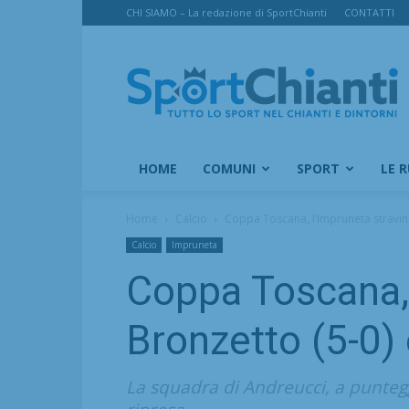
CHI SIAMO – La redazione di SportChianti
CONTATTI
SportChianti
HOME
COMUNI
SPORT
LE 
Home
Calcio
Coppa Toscana, l’Impruneta stravince
Calcio
Impruneta
Coppa Toscana, 
Bronzetto (5-0) 
La squadra di Andreucci, a punteg