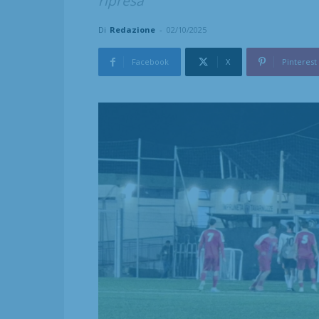
ripresa
Di
Redazione
-
02/10/2025
Facebook
X
Pinterest