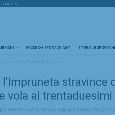
PUBBLICITA’
RUBRICHE
FACCE DA SPORTCHIANTI
STORIE DI SPORTCH
 contro la Virtus Bronzetto (5-0) e vola ai...
l’Impruneta stravince c
e vola ai trentaduesimi 
gio pieno in campionato, segna tre volte nel prim