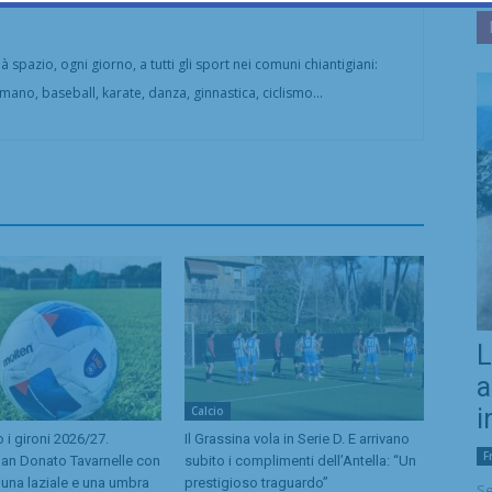
 spazio, ogni giorno, a tutti gli sport nei comuni chiantigiani:
amano, baseball, karate, danza, ginnastica, ciclismo...
L
a
Calcio
i
o i gironi 2026/27.
Il Grassina vola in Serie D. E arrivano
F
San Donato Tavarnelle con
subito i complimenti dell’Antella: “Un
, una laziale e una umbra
prestigioso traguardo”
Se