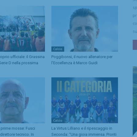
sp
pr
co
su
Calcio
prio ufficiale: il Grassina
Poggibonsi, il nuovo allenatore per
Serie D nella prossima
l’Eccellenza è Marco Guidi
Calcio
 prime mosse: Fusci
La Virtus Lilliano e il ripescaggio in
irettore tecnico. In
Seconda: “Una gioia immensa. Pronti