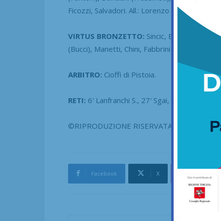
Ficozzi, Salvadori. All.: Lorenzo Andreucci.
VIRTUS BRONZETTO:
Sincic, Benedetti, Orso
(Bucci), Manetti, Chini, Fabbrini (Pucci). A dis
ARBITRO:
Cioffi di Pistoia.
RETI:
6′ Lanfranchi S., 27′ Sgai, 40′ e 55′ Bonci
©RIPRODUZIONE RISERVATA
Facebook
X
Pinterest