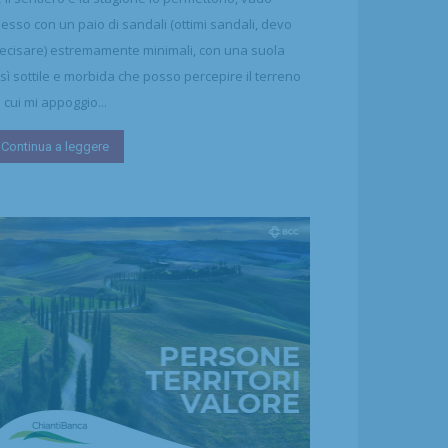
esso con un paio di sandali (ottimi sandali, devo
ecisare) estremamente minimali, con una suola
sì sottile e morbida che posso percepire il terreno
 cui mi appoggio...
Continua a leggere