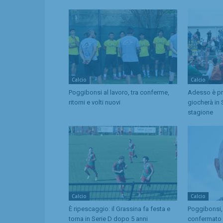
Calcio
Calcio
Poggibonsi al lavoro, tra conferme,
Adesso è pro
ritorni e volti nuovi
giocherà in 
stagione
Calcio
Calcio
È ripescaggio: il Grassina fa festa e
Poggibonsi,
torna in Serie D dopo 5 anni
confermato d