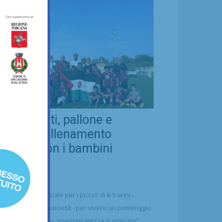
eal Chianti, pallone e
ellezza: allenamento
nsieme con i bambini
aharawi
21/07/2026
alcio
n'occasione speciale per i piccoli di 8-9 anni -
ttolineano dalla società - per vivere un pomeriggio
 puro divertimento, spensieratezza e amicizia"