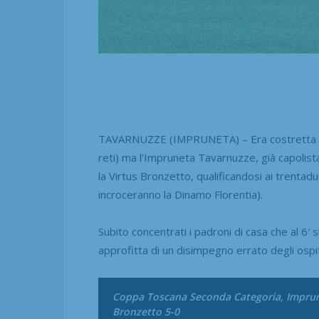
TAVARNUZZE (IMPRUNETA) – Era costretta a vi
reti) ma l’Impruneta Tavarnuzze, già capolist
la Virtus Bronzetto, qualificandosi ai trenta
incroceranno la Dinamo Florentia).
Subito concentrati i padroni di casa che al 6′ s
approfitta di un disimpegno errato degli ospit
Coppa Toscana Seconda Categoria, Imprun
Bronzetto 5-0