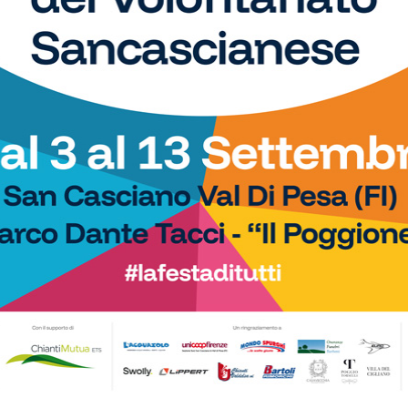
lini (Saponetto), Marino, Marzi, Gimignani, Fratini, Nuti
p.: Magnolfi, Guilherme, Lucie-Smith. All.: Massimo Nardi.
ani, 84′ Frassineti.
WhatsApp