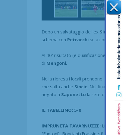
Dopo un salvataggio dell’ex
Sincic
su
Badii
al
schema con
Petracchi
su azione d’angolo.
Al 40′ risultato (e qualificazione) al sicuro gra
di
Mengoni.
Nella ripresa i locali prendono il largo, prima
che salta anche
Sincic.
Nel finale
Valenti
man
negato a
Saponetto
la rete della bandiera.
IL TABELLINO: 5-0
IMPRUNETA TAVARNUZZE:
Lippi, Serni, Pet
(Fantoni), Bonciani (Frassineti), Fusi, Lanfranchi