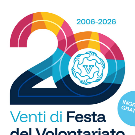
 23′, al 27′ ecco il 2-0 firmato da
Sgai
dopo un bello
zie a
Bonciani
messo in movimento dal preciso filtrante
R
 ancora con
Bonciani,
infine con il neoentrato
Frassineti
b
ca il comodo 6-0, mentre in precedenza
Lippi
aveva
i
S
C
"U
racchi (Bichi), Mengoni, Lapis (Lanfranchi N.), Marcucci
so
 S. (Valenti), Badii, Sgai. A disp.: Morganti, Curradi,
di