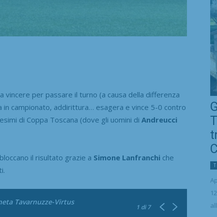
ncere per passare il turno (a causa della differenza
G
a in campionato, addirittura… esagera e vince 5-0 contro
T
duesimi di Coppa Toscana (dove gli uomini di
Andreucci
t
C
bloccano il risultato grazie a
Simone Lanfranchi
che
T
i.
Ap
12
eta Tavarnuzze-Virtus
al
1
di 7