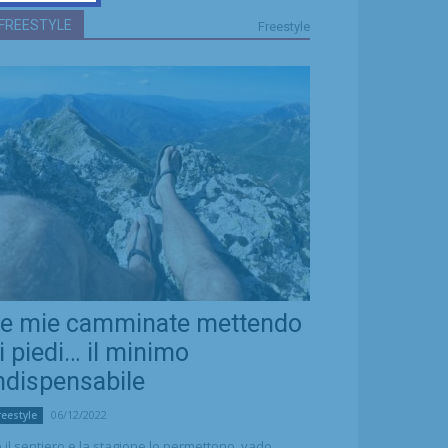
FREESTYLE
Freestyle
e mie camminate mettendo
i piedi… il minimo
ndispensabile
06/12/2022
reestyle
 il sentiero e la stagione lo permettono, vado