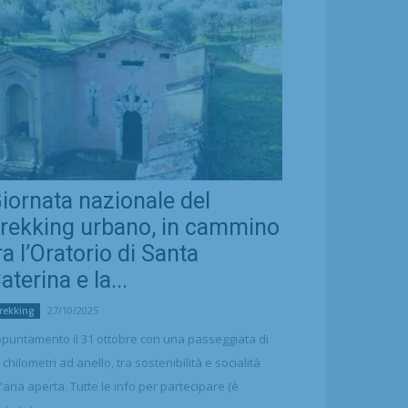
iornata nazionale del
rekking urbano, in cammino
ra l’Oratorio di Santa
aterina e la...
27/10/2025
rekking
puntamento il 31 ottobre con una passeggiata di
 chilometri ad anello, tra sostenibilità e socialità
l'aria aperta. Tutte le info per partecipare (è