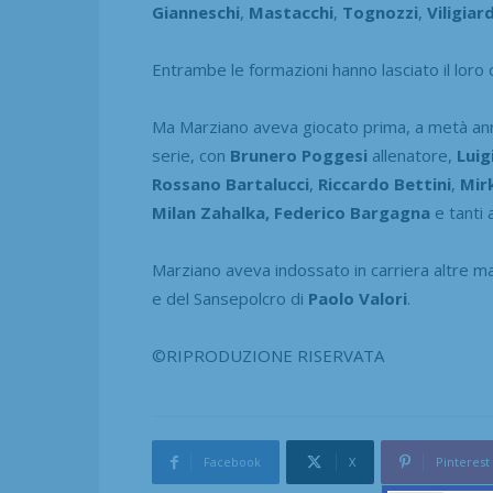
Gianneschi
,
Mastacchi
,
Tognozzi
,
Viligiard
Entrambe le formazioni hanno lasciato il loro
Ma Marziano aveva giocato prima, a metà anni
serie, con
Brunero
Poggesi
allenatore,
Luig
Rossano
Bartalucci
,
Riccardo
Bettini
,
Mir
Milan Zahalka, Federico Bargagna
e tanti a
Marziano aveva indossato in carriera altre ma
e del Sansepolcro di
Paolo
Valori
.
©RIPRODUZIONE RISERVATA
Facebook
X
Pinterest