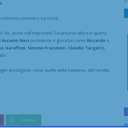
gr
i
.
 commosso pensiero sui social.
 ’90, anche nell’Impruneta Tavarnuzze allora in quarta
i Ascanio Nesi
presidente e giocatori come
Riccardo
e
ko
Garaffoni
,
Simone
Frassineti
,
Claudio Targetti,
ltri.
glie prestigiose come quelle della Vaianese, del Versilia
WhatsApp