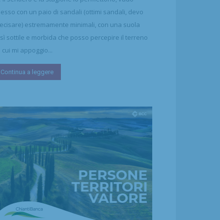
esso con un paio di sandali (ottimi sandali, devo
ecisare) estremamente minimali, con una suola
sì sottile e morbida che posso percepire il terreno
 cui mi appoggio...
Continua a leggere