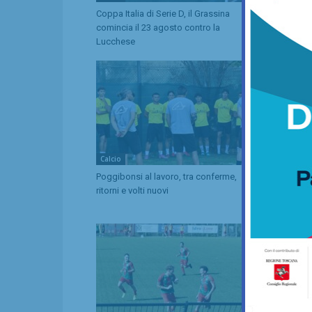
Coppa Italia di Serie D, il Grassina
Serie D, ecc
comincia il 23 agosto contro la
Grassina e 
Lucchese
tre emiliane
Calcio
Calcio
Poggibonsi al lavoro, tra conferme,
Adesso è pro
ritorni e volti nuovi
giocherà in 
stagione