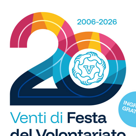
a ormai "storica" del giornalismo sportivo toscano, con
ollabora con SportChianti fin dalla sua fondazione
R
b
i
S
C
"U
so
Calcio
di