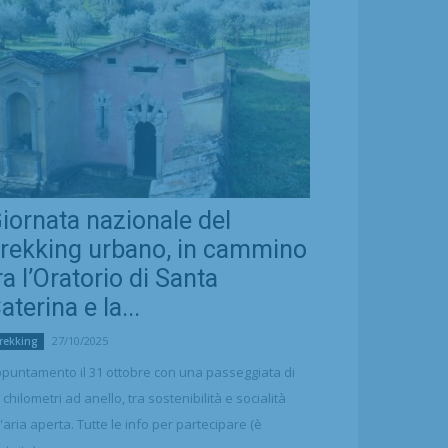
iornata nazionale del
rekking urbano, in cammino
ra l’Oratorio di Santa
aterina e la...
27/10/2025
rekking
puntamento il 31 ottobre con una passeggiata di
 chilometri ad anello, tra sostenibilità e socialità
l'aria aperta. Tutte le info per partecipare (è