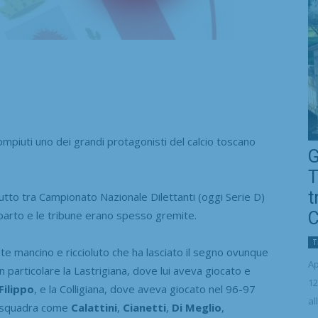
mpiuti uno dei grandi protagonisti del calcio toscano
G
T
t
tutto tra Campionato Nazionale Dilettanti (oggi Serie D)
reparto e le tribune erano spesso gremite.
C
T
te mancino e riccioluto che ha lasciato il segno ovunque
Ap
 particolare la Lastrigiana, dove lui aveva giocato e
12
Filippo
, e la Colligiana, dove aveva giocato nel 96-97
al
 squadra come
Calattini
,
Cianetti
,
Di Meglio
,