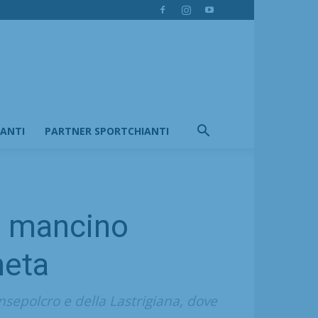
IANTI
PARTNER SPORTCHIANTI
o, mancino
neta
ansepolcro e della Lastrigiana, dove