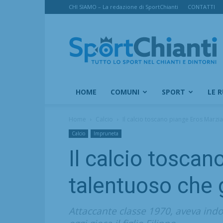
CHI SIAMO – La redazione di SportChianti
CONTATTI
SportChianti
HOME
COMUNI
SPORT
LE 
Home
Calcio
Il calcio toscano piange Eros Marz
Calcio
Impruneta
Il calcio tosca
talentuoso che 
Attaccante classe 1970, aveva indos