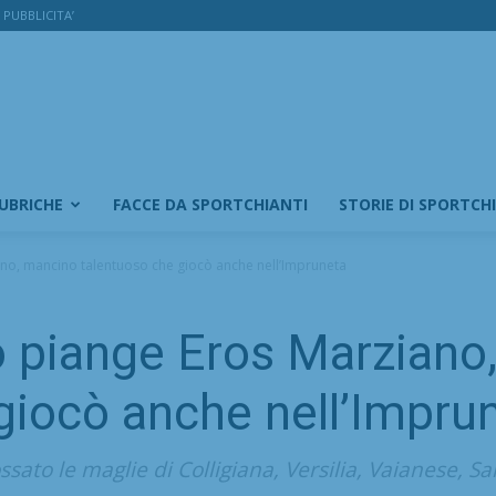
PUBBLICITA’
RUBRICHE
FACCE DA SPORTCHIANTI
STORIE DI SPORTCH
iano, mancino talentuoso che giocò anche nell’Impruneta
no piange Eros Marzian
giocò anche nell’Impru
sato le maglie di Colligiana, Versilia, Vaianese, S