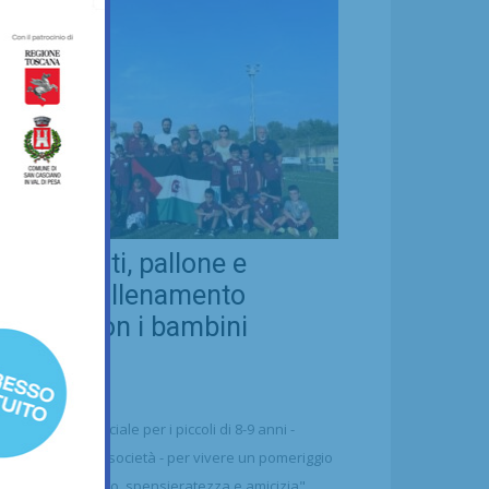
eal Chianti, pallone e
ellezza: allenamento
nsieme con i bambini
aharawi
21/07/2026
alcio
n'occasione speciale per i piccoli di 8-9 anni -
ttolineano dalla società - per vivere un pomeriggio
 puro divertimento, spensieratezza e amicizia"