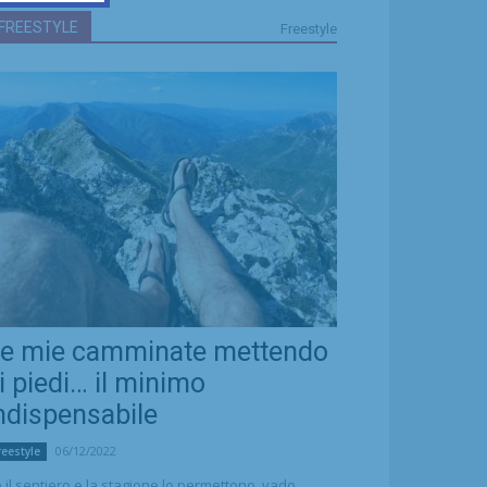
FREESTYLE
Freestyle
e mie camminate mettendo
i piedi… il minimo
ndispensabile
06/12/2022
reestyle
 il sentiero e la stagione lo permettono, vado