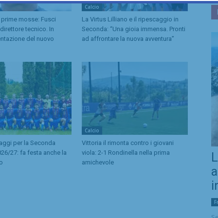
Calcio
 prime mosse: Fusci
La Virtus Lilliano e il ripescaggio in
irettore tecnico. In
Seconda: “Una gioia immensa. Pronti
entazione del nuovo
ad affrontare la nuova avventura”
Calcio
caggi per la Seconda
Vittoria il rimonta contro i giovani
26/27: fa festa anche la
viola: 2-1 Rondinella nella prima
L
no
amichevole
a
i
F
Se