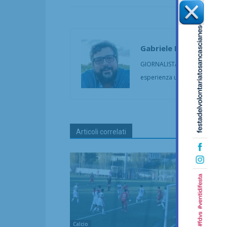
Gabriele Fredianelli
GIORNALISTA PUBBLICISTA Firm
esperienza ultraventennale. C
Articoli correlati
Calcio
Calcio