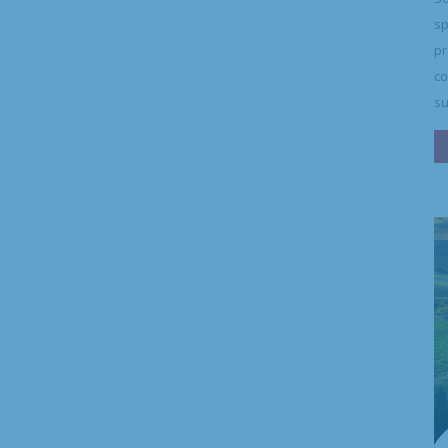
sp
pr
co
su