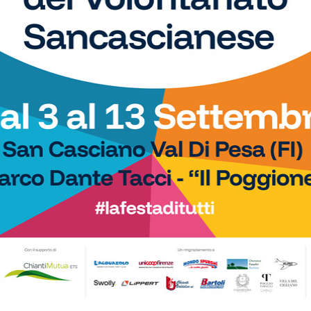
o i gironi 2026/27.
Il Grassina vola in Serie D. E arrivano
San Donato Tavarnelle con
subito i complimenti dell’Antella: “Un
, una laziale e una umbra
prestigioso traguardo”
Calcio
prio ufficiale: il Grassina
Poggibonsi, il nuovo allenatore per
Serie D nella prossima
l’Eccellenza è Marco Guidi