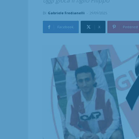
oggi gioca il figlio Filippo
Di
Gabriele Fredianelli
-
29/09/2025
Facebook
X
Pinterest