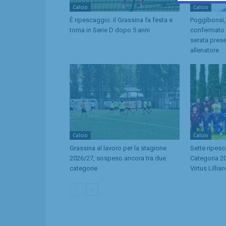
Calcio
Calcio
È ripescaggio: il Grassina fa festa e
Poggibonsi,
torna in Serie D dopo 5 anni
confermato d
serata pres
allenatore
Calcio
Calcio
Grassina al lavoro per la stagione
Sette ripes
2026/27, sospeso ancora tra due
Categoria 20
categorie
Virtus Lillia