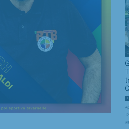
G
T
t
C
T
Ap
12
al