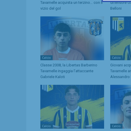
Tavarnelle acquista un terzino… con il
difensore c
vizio del gol
Belloni
Calcio
Calcio
Classe 2008, la Libertas Barberino
Giovani acqu
Tavarnelle ingaggia l’attaccante
Tavarnelle a
Gabriele Kaloti
Alessandro 
Calcio
Calcio