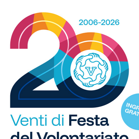
WhatsApp
R
b
i
 spazio, ogni giorno, a tutti gli sport nei comuni chiantigiani:
S
amano, baseball, karate, danza, ginnastica, ciclismo...
C
"U
so
di