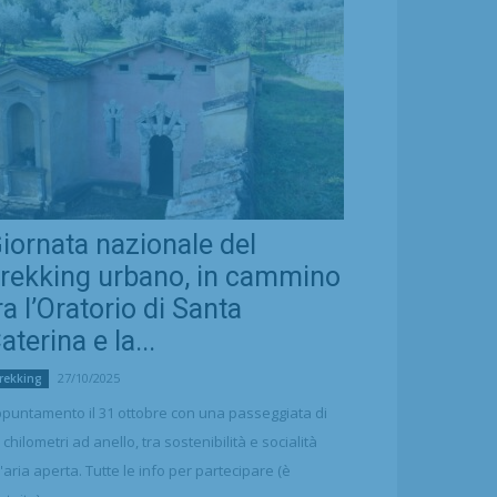
iornata nazionale del
rekking urbano, in cammino
ra l’Oratorio di Santa
aterina e la...
27/10/2025
rekking
puntamento il 31 ottobre con una passeggiata di
 chilometri ad anello, tra sostenibilità e socialità
l'aria aperta. Tutte le info per partecipare (è