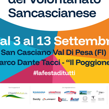
Calcio
o i due passaggi
Il San Donato Tavarnelle vince la sua
 su organici e calendari
prima amichevole: 2-1 in rimonta
na spera…)
contro il Grosseto di Indiani
Calcio
avarnelle, ingaggiato il
La Libertas Barberino Tavarnelle