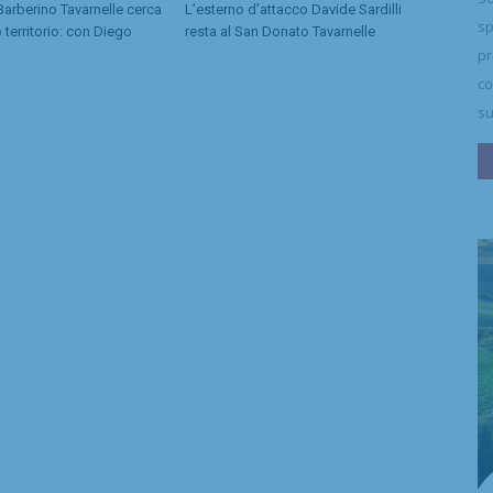
Barberino Tavarnelle cerca
L’esterno d’attacco Davide Sardilli
sp
 territorio: con Diego
resta al San Donato Tavarnelle
pr
co
su