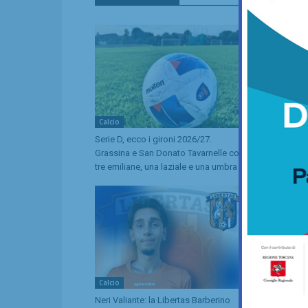
Calcio
Calcio
Serie D, ecco i gironi 2026/27.
Serie D, ecc
Grassina e San Donato Tavarnelle con
fondamentali
tre emiliane, una laziale e una umbra
(e il Grassi
Calcio
Calcio
Neri Valiante: la Libertas Barberino
San Donato T