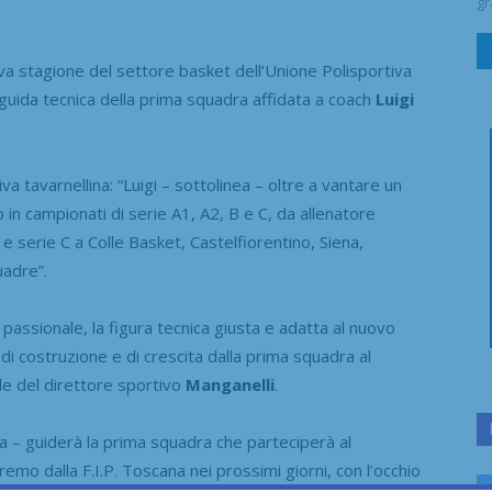
gr
 stagione del settore basket dell’Unione Polisportiva
 guida tecnica della prima squadra affidata a coach
Luigi
a tavarnellina: “Luigi – sottolinea – oltre a vantare un
 in campionati di serie A1, A2, B e C, da allenatore
e serie C a Colle Basket, Castelfiorentino, Siena,
uadre”.
 passionale, la figura tecnica giusta e adatta al nuovo
di costruzione e di crescita dalla prima squadra al
le del direttore sportivo
Manganelli
.
va – guiderà la prima squadra che parteciperà al
o dalla F.I.P. Toscana nei prossimi giorni, con l’occhio