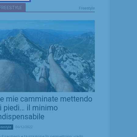
FREESTYLE
Freestyle
e mie camminate mettendo
i piedi… il minimo
ndispensabile
06/12/2022
reestyle
 il sentiero e la stagione lo permettono, vado