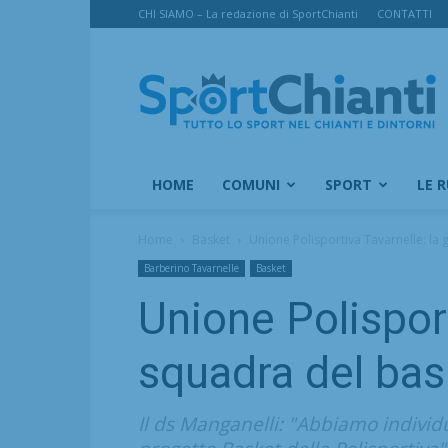
CHI SIAMO – La redazione di SportChianti
CONTATTI
SportChianti
HOME
COMUNI
SPORT
LE 
Home
Basket
Unione Polisportiva Tavarnelle: la 
Barberino Tavarnelle
Basket
Unione Polisport
squadra del bask
Il ds Manganelli: "Abbiamo individu