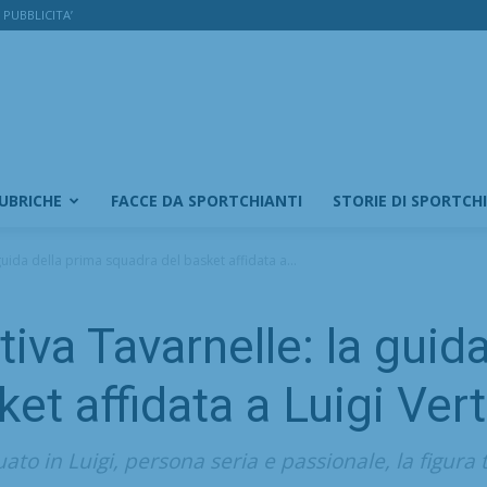
PUBBLICITA’
RUBRICHE
FACCE DA SPORTCHIANTI
STORIE DI SPORTCH
guida della prima squadra del basket affidata a...
iva Tavarnelle: la guid
et affidata a Luigi Vert
ato in Luigi, persona seria e passionale, la figura 