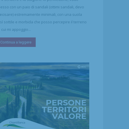
esso con un paio di sandali (ottimi sandali, devo
ecisare) estremamente minimali, con una suola
sì sottile e morbida che posso percepire il terreno
 cui mi appoggio...
Continua a leggere