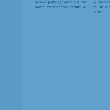
Un nuovo portiere (in quota) per il San
La Libertas 
Donato Tavarnelle: ecco Savi Kurtulaj
gol… nel suo
Corsini