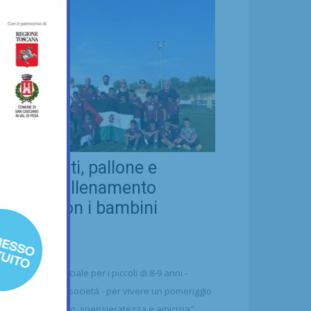
eal Chianti, pallone e
ellezza: allenamento
nsieme con i bambini
aharawi
21/07/2026
alcio
n'occasione speciale per i piccoli di 8-9 anni -
ttolineano dalla società - per vivere un pomeriggio
 puro divertimento, spensieratezza e amicizia"