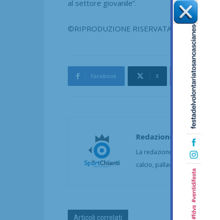
al settore giovanile”.
©RIPRODUZIONE RISERVATA
Facebook
X
Pinterest
Redazione
La redazione di SportChianti dà
calcio, pallavolo, basket, pall
Articoli correlati