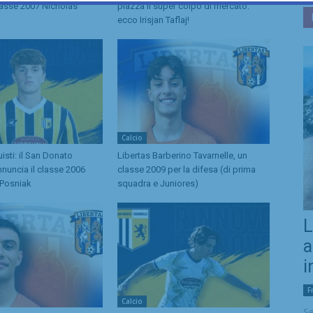
lasse 2007 Nicholas
piazza il super colpo di mercato:
ecco Irisjan Taflaj!
Calcio
isti: il San Donato
Libertas Barberino Tavarnelle, un
nnuncia il classe 2006
classe 2009 per la difesa (di prima
Posniak
squadra e Juniores)
L
a
i
F
Calcio
Se