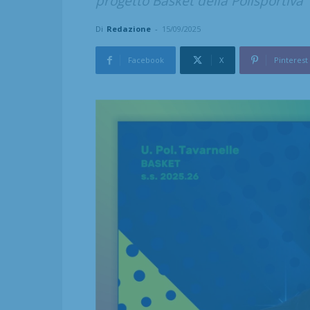
progetto Basket della Polisportiva"
Di
Redazione
-
15/09/2025
Facebook
X
Pinterest