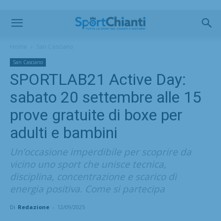
Home
San Casciano
San Casciano
SPORTLAB21 Active Day:
sabato 20 settembre alle 15
prove gratuite di boxe per
adulti e bambini
Un’occasione imperdibile per scoprire da
vicino uno sport che unisce tecnica,
disciplina, concentrazione e scarico di
energia positiva. Come si partecipa
Di
Redazione
-
12/09/2025