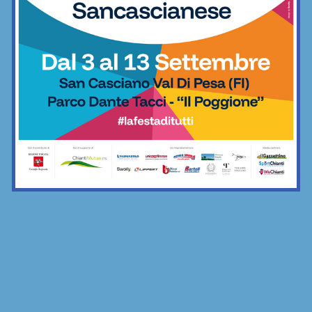
rimonta di Ortimino: da 0-2 a 2-2, per
poi vincerla ai supplementari
Calcetto