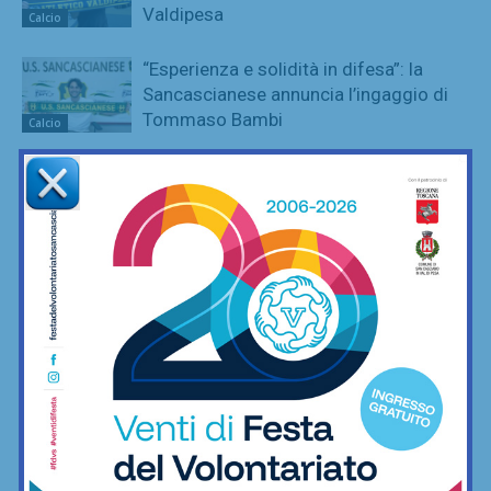
Valdipesa
Calcio
“Esperienza e solidità in difesa”: la
Sancascianese annuncia l’ingaggio di
Tommaso Bambi
Calcio
Champions Cup Fratres: Porta Gippina
campione, spinto da una tifoseria
pazzesca
Calcetto
League Cup: Nutini e De Luca ai
supplementari danno la coppa a Virtus
Freschello
Calcetto
Champions Cup Amatori, vincono i
montespertolesi di Cantera ai rigori
contro Fc Crimi
Calcetto
League Cup Amatori, incredibile