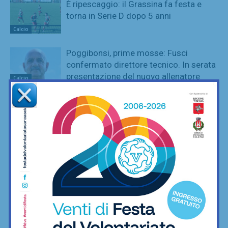
È ripescaggio: il Grassina fa festa e
torna in Serie D dopo 5 anni
Calcio
Poggibonsi, prime mosse: Fusci
confermato direttore tecnico. In serata
presentazione del nuovo allenatore
Calcio
La Virtus Lilliano e il ripescaggio in
Seconda: “Una gioia immensa. Pronti
ad affrontare la nuova avventura”
Calcio
Grassina al lavoro per la stagione
2026/27, sospeso ancora tra due
categorie
Calcio
Sette ripescaggi per la Seconda
Categoria 2026/27: fa festa anche la
Virtus Lilliano
Calcio