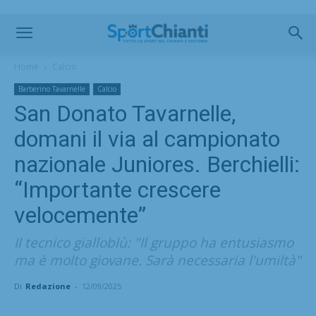
Home
Calcio
Barberino Tavarnelle
Calcio
San Donato Tavarnelle,
domani il via al campionato
nazionale Juniores. Berchielli:
“Importante crescere
velocemente”
Il tecnico gialloblù: "Il gruppo ha entusiasmo
ma è molto giovane. Sarà necessaria l'umiltà"
Di
Redazione
-
12/09/2025