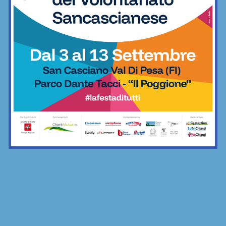
Vittoria il rimonta contro i giovani viola:
2-1 Rondinella nella prima amichevole
Calcio