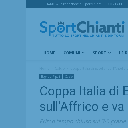
CHI SIAMO – La redazione di SportChianti
CONTATTI
SportChianti
HOME
COMUNI
SPORT
LE 
Home
Calcio
Coppa Italia di Eccellenza, l’Antella c
Bagno a Ripoli
Calcio
Coppa Italia di E
sull’Affrico e va
Primo tempo chiuso sul 3-0 grazie a