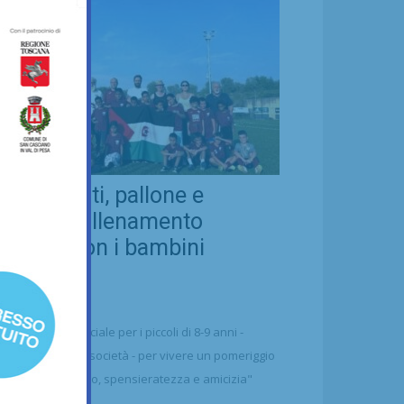
eal Chianti, pallone e
ellezza: allenamento
nsieme con i bambini
aharawi
21/07/2026
alcio
n'occasione speciale per i piccoli di 8-9 anni -
ttolineano dalla società - per vivere un pomeriggio
 puro divertimento, spensieratezza e amicizia"