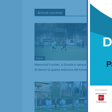
Articoli correlati
Calcio
Calcio
Memorial Forzieri, a Strada in rampa
Coppa Italia 
di lancio la quarta edizione del torneo
comincia il 
Lucchese