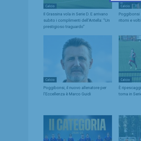
Calcio
Calcio
Il Grassina vola in Serie D. E arrivano
Poggibonsi a
subito i complimenti dell’Antella: “Un
ritorni e volt
prestigioso traguardo”
Calcio
Calcio
Poggibonsi, il nuovo allenatore per
È ripescaggi
l’Eccellenza è Marco Guidi
torna in Ser