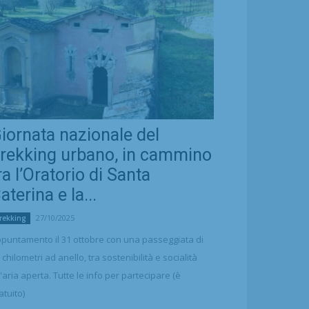
iornata nazionale del
rekking urbano, in cammino
ra l’Oratorio di Santa
aterina e la...
27/10/2025
rekking
puntamento il 31 ottobre con una passeggiata di
 chilometri ad anello, tra sostenibilità e socialità
l'aria aperta. Tutte le info per partecipare (è
atuito)