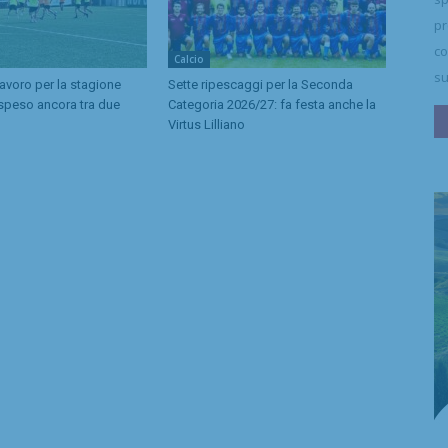
pr
co
Calcio
su
lavoro per la stagione
Sette ripescaggi per la Seconda
speso ancora tra due
Categoria 2026/27: fa festa anche la
Virtus Lilliano