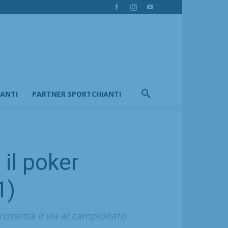
IANTI
PARTNER SPORTCHIANTI
 il poker
1)
prossima il via al campionato