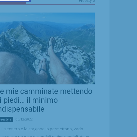
FREESTYLE
Freestyle
e mie camminate mettendo
i piedi… il minimo
ndispensabile
06/12/2022
reestyle
 il sentiero e la stagione lo permettono, vado
esso con un paio di sandali (ottimi sandali, devo