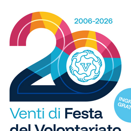
 De Fazio di Pisa.
, 90′ Geraci.
R
WhatsApp
b
i
S
C
 spazio, ogni giorno, a tutti gli sport nei comuni chiantigiani:
"U
amano, baseball, karate, danza, ginnastica, ciclismo...
so
di