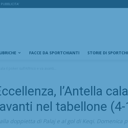
PUBBLICITA’
RUBRICHE
FACCE DA SPORTCHIANTI
STORIE DI SPORTCH
ala il poker sull’Affrico e va avanti...
ccellenza, l’Antella cala
 avanti nel tabellone (4-
lla doppietta di Palaj e al gol di Keqi. Domenica 