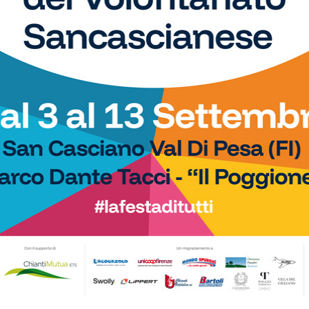
Calcio
di Serie D, il Grassina
Serie D, ecco i gironi 2026/27.
23 agosto contro la
Grassina e San Donato Tavarnelle con
tre emiliane, una laziale e una umbra