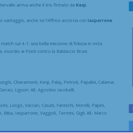
tervallo arriva anche il tris firmato da
Keqi.
to vantaggio, anche se l’Affrico accorcia con
Iasparrone
 match sul 4-1: una bella iniezione di fiducia in vista
 esordio ai Ponti contro la Baldaccio Bruni.
unghi, Chiaramonti, Keqi, Palaj, Petrioli, Papalini, Calamai.
raci, Liguori. All.: Agostino Iacobelli.
ni, Longo, Vaccari, Casati, Fantechi, Morelli, Papini,
de, Biba, Iasparrone, Vaggioli, Termini, Gigli. All.: Marco