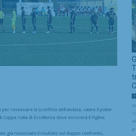
G
T
t
C
T
Ap
er rovesciare la sconfitta dell’andata, calare il poker
12
di Coppa Italia di Eccellenza dove incrocerà il Figline.
al
gr
no già rovesciato il risultato sul doppio confronto,