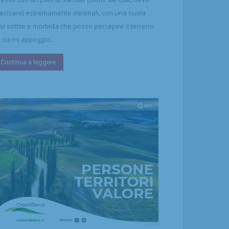
ecisare) estremamente minimali, con una suola
sì sottile e morbida che posso percepire il terreno
 cui mi appoggio...
Continua a leggere