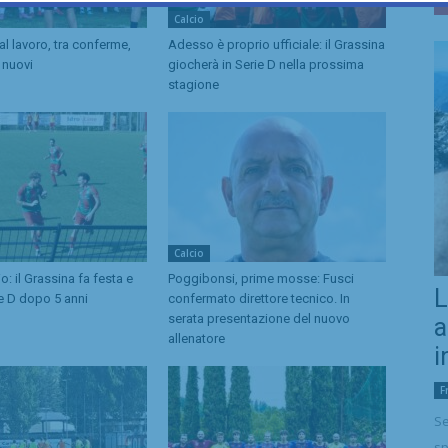
Calcio
l lavoro, tra conferme,
Adesso è proprio ufficiale: il Grassina
i nuovi
giocherà in Serie D nella prossima
stagione
Calcio
o: il Grassina fa festa e
Poggibonsi, prime mosse: Fusci
L
ie D dopo 5 anni
confermato direttore tecnico. In
serata presentazione del nuovo
a
allenatore
i
F
Se
sp