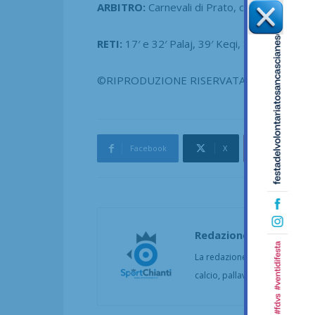
ARBITRO:
Carnevali di Prato, coad. da Dore e
RETI:
17′ e 32′ Palaj, 39′ Keqi, 83′ Iasparrone
©RIPRODUZIONE RISERVATA
Facebook
X
Pinterest
Redazione
La redazione di SportChianti dà
calcio, pallavolo, basket, pall