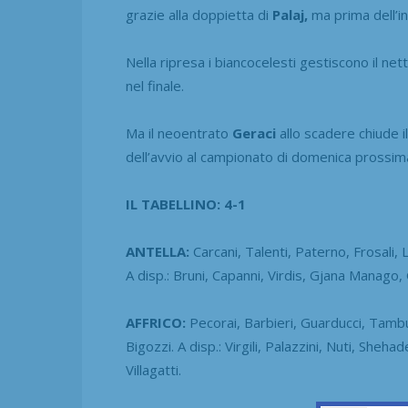
grazie alla doppietta di
Palaj,
ma prima dell’in
Nella ripresa i biancocelesti gestiscono il net
nel finale.
Ma il neoentrato
Geraci
allo scadere chiude il
dell’avvio al campionato di domenica prossima,
IL TABELLINO: 4-1
ANTELLA:
Carcani, Talenti, Paterno, Frosali, L
A disp.: Bruni, Capanni, Virdis, Gjana Manago, Ge
AFFRICO:
Pecorai, Barbieri, Guarducci, Tamburi
Bigozzi. A disp.: Virgili, Palazzini, Nuti, Sheha
Villagatti.