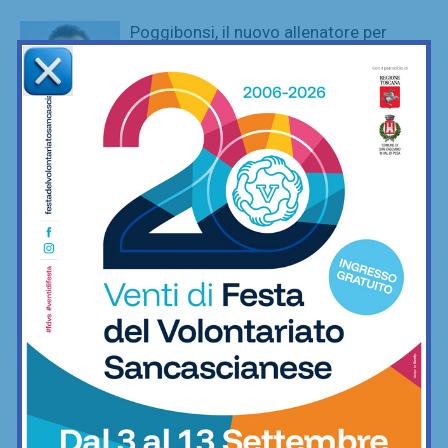
Poggibonsi, il nuovo allenatore per
l’Eccellenza è Marco Guidi
Calcio
Anastasia Chechi, figlia di Jury,
convocata nella Nazionale Young
Riders agli Europei di equitazione
Equitazione
È ripescaggio: il Grassina fa festa e
torna in Serie D dopo 5 anni
Calcio
SportLab21 non va in vacanza: palestra
aperta per tutto il mese di agosto
Fitness
Poggibonsi, prime mosse: Fusci
confermato direttore tecnico. In serata