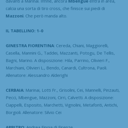
davanti a Marinai. Infine, ancora
Mbengue
entra in area,
calcia una sorta di tiro cross, che finisce sui piedi di
Mazzoni
. Che però manda alto.
IL TABELLINO: 1-0
GINESTRA FIORENTINA
: Cereda, Chiani, Maggiorelli,
Casella, Mannini G., Taddei, Mazzanti, Potogu, De Tellis,
Bagni, Marino. A disposizione: Hila, Parrino, Olivieri F.,
Marchiani, Olivieri L., Bendo, Canardi, Cultrona, Paoli.
Allenatore: Alessandro Alderighi
CERBAIA
: Marinai, Lotti Fr., Grisolini, Cei, Mannelli, Pinzauti,
Pecci, Mbengue, Mazzoni, Cirri, Calvetti. A disposizione:
Ciappelli, Esposito, Marchetti, Vignolini, Metafonti, Antichi,
Borgioli. Allenatore: Silvio Cei
ARBITRO
: Andrea Finoia di Firenze