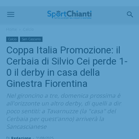
Home
Calcio
Calcio
San Casciano
Coppa Italia Promozione: il
Cerbaia di Silvio Cei perde 1-
0 il derby in casa della
Ginestra Fiorentina
Nel gironcino a tre, domenica prossima è
all'orizzonte un altro derby, di quelli a dir
poco sentiti: a Tavarnuzze (la "casa" del
Cerbaia per quest'anno) arriverà la
Sancascianese
Di
Redazione
-
31/08/2025