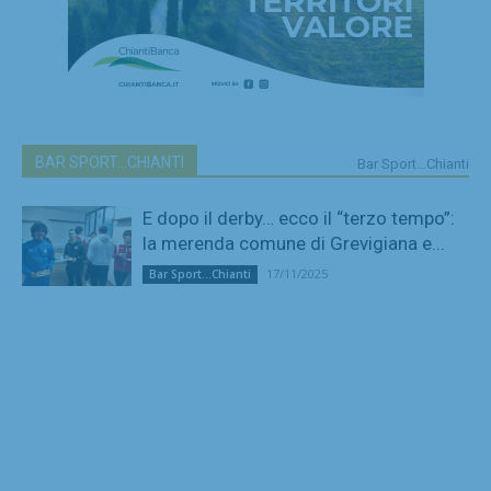
BAR SPORT...CHIANTI
Bar Sport...Chianti
E dopo il derby… ecco il “terzo tempo”:
la merenda comune di Grevigiana e...
17/11/2025
Bar Sport...Chianti