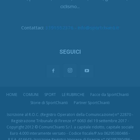
ciclismo...
Contattaci:
3391552376 - info@sportchianti.it
SEGUICI
HOME
COMUNI
SPORT
LE RUBRICHE
Facce da SportChianti
Storie di SportChianti
Partner SportChianti
Iscrizione al R.O.C. (Registro Operatori della Comunicazione) n° 22870 -
Registrazione Tribunale di Firenze n° 6063 del 19 settembre 2017 -
Copyright 2012 © ComuniChianti S.r.l. a capitale ridotto, capitale sociale
Euro 4.000 interamente versato - Codice fiscale/P.Iva 06295380486 -
R.E.A. 616643- Iscrizione Registro Imprese di Firenze n° 06295380486 -