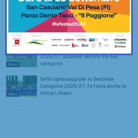
presentazione del nuovo allenatore
Calcio
La Virtus Lilliano e il ripescaggio in
Seconda: “Una gioia immensa. Pronti
ad affrontare la nuova avventura”
Calcio
Grassina al lavoro per la stagione
2026/27, sospeso ancora tra due
categorie
Calcio
Sette ripescaggi per la Seconda
Categoria 2026/27: fa festa anche la
Virtus Lilliano
Calcio