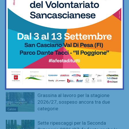
San Polo, un Niccolò Nocentini in più…
nel motore: altro nuovo acquisto
Calcio
Poggibonsi, prime mosse: Fusci
confermato direttore tecnico. In serata
presentazione del nuovo allenatore
Calcio
La Virtus Lilliano e il ripescaggio in
Seconda: “Una gioia immensa. Pronti
ad affrontare la nuova avventura”
Calcio
Grassina al lavoro per la stagione
2026/27, sospeso ancora tra due
categorie
Calcio
Sette ripescaggi per la Seconda