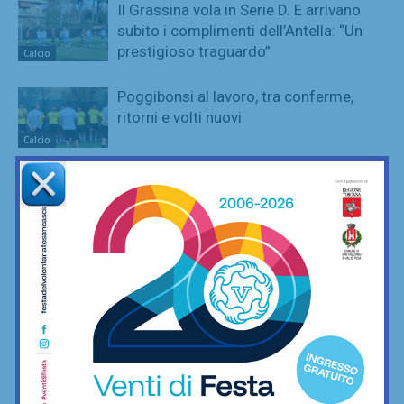
Il Grassina vola in Serie D. E arrivano
subito i complimenti dell’Antella: “Un
prestigioso traguardo”
Calcio
Poggibonsi al lavoro, tra conferme,
ritorni e volti nuovi
Calcio
Adesso è proprio ufficiale: il Grassina
giocherà in Serie D nella prossima
stagione
Calcio
Poggibonsi, il nuovo allenatore per
l’Eccellenza è Marco Guidi
Calcio
È ripescaggio: il Grassina fa festa e
torna in Serie D dopo 5 anni
Calcio