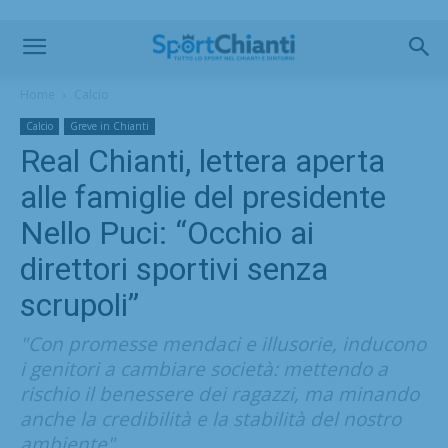
Home
Calcio
Calcio
Greve in Chianti
Real Chianti, lettera aperta
alle famiglie del presidente
Nello Puci: “Occhio ai
direttori sportivi senza
scrupoli”
"Con promesse mendaci e illusorie, inducono
i genitori a cambiare società: mettendo a
rischio il benessere dei ragazzi, ma minando
anche la credibilità e la stabilità del nostro
ambiente"