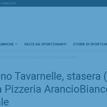
PUBBLICITA’
RUBRICHE
FACCE DA SPORTCHIANTI
STORIE DI SPORTCH
ra (fino al 17 agosto) riapre la Pizzeria ArancioBiancoBlu....
no Tavarnelle, stasera (
la Pizzeria ArancioBian
le