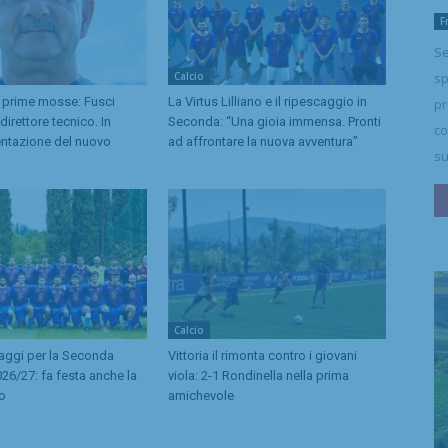
F
Se
Calcio
sp
 prime mosse: Fusci
La Virtus Lilliano e il ripescaggio in
pr
irettore tecnico. In
Seconda: “Una gioia immensa. Pronti
co
entazione del nuovo
ad affrontare la nuova avventura”
su
Calcio
caggi per la Seconda
Vittoria il rimonta contro i giovani
26/27: fa festa anche la
viola: 2-1 Rondinella nella prima
no
amichevole