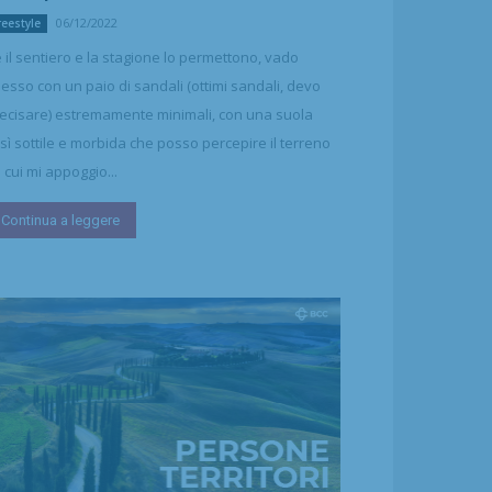
06/12/2022
reestyle
 il sentiero e la stagione lo permettono, vado
esso con un paio di sandali (ottimi sandali, devo
ecisare) estremamente minimali, con una suola
sì sottile e morbida che posso percepire il terreno
 cui mi appoggio...
Continua a leggere