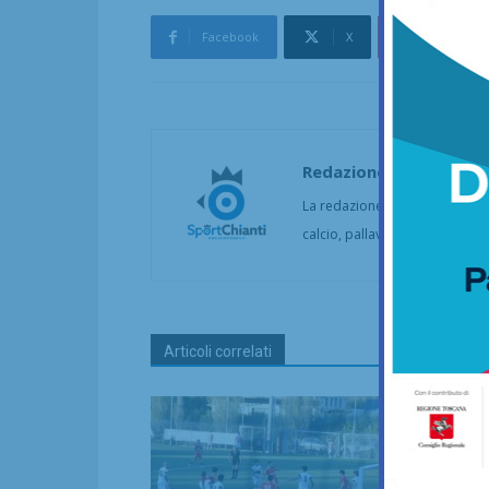
Facebook
X
Pinterest
Redazione
La redazione di SportChianti dà
calcio, pallavolo, basket, pall
Articoli correlati