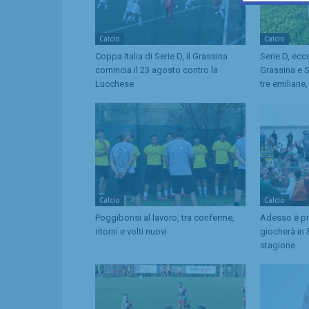
Calcio
Calcio
Coppa Italia di Serie D, il Grassina
Serie D, ecc
comincia il 23 agosto contro la
Grassina e 
Lucchese
tre emiliane
Calcio
Calcio
Poggibonsi al lavoro, tra conferme,
Adesso è pro
ritorni e volti nuovi
giocherà in 
stagione