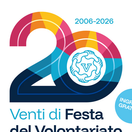
R
b
i
S
C
"U