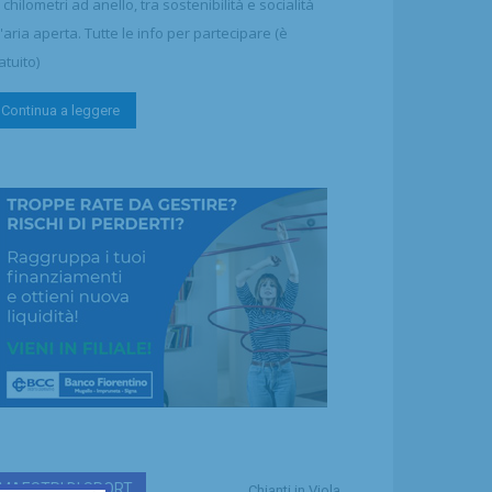
 chilometri ad anello, tra sostenibilità e socialità
l'aria aperta. Tutte le info per partecipare (è
atuito)
Continua a leggere
MAESTRI DI SPORT
Chianti in Viola