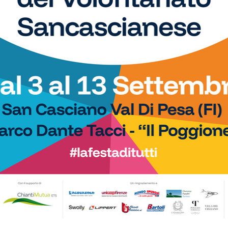
so
WhatsApp
di
 spazio, ogni giorno, a tutti gli sport nei comuni chiantigiani:
amano, baseball, karate, danza, ginnastica, ciclismo...