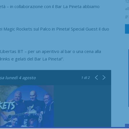
12
ietà – in collaborazione con il Bar La Pineta abbiamo
al
gr
ei Magic Rockets sul Palco in Pineta! Special Guest il duo
Libertas BT – per un aperitivo al bar o una cena alla
drinks e gelati del Bar La Pineta!”.
lsa lunedì 4 agosto
1
di 2