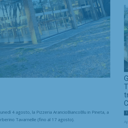
G
T
t
C
dì 4 agosto, la Pizzeria ArancioBiancoBlu in Pineta, a
T
arberino Tavarnelle (fino al 17 agosto).
Ap