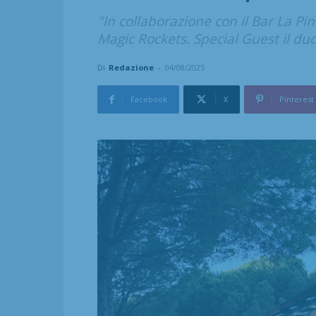
"In collaborazione con il Bar La Pi
Magic Rockets. Special Guest il duo
Di
Redazione
-
04/08/2025
Facebook
X
Pinterest