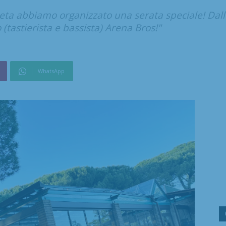
neta abbiamo organizzato una serata speciale! Dall
 (tastierista e bassista) Arena Bros!"
WhatsApp