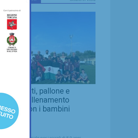
eal Chianti, pallone e
ellezza: allenamento
nsieme con i bambini
aharawi
21/07/2026
alcio
n'occasione speciale per i piccoli di 8-9 anni -