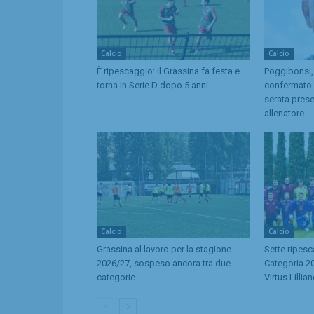
Calcio
Calcio
È ripescaggio: il Grassina fa festa e
Poggibonsi,
torna in Serie D dopo 5 anni
confermato d
serata pres
allenatore
Calcio
Calcio
Grassina al lavoro per la stagione
Sette ripes
2026/27, sospeso ancora tra due
Categoria 20
categorie
Virtus Lillia