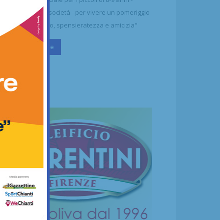
ttolineano dalla società - per vivere un pomeriggio
 puro divertimento, spensieratezza e amicizia"
Continua a leggere