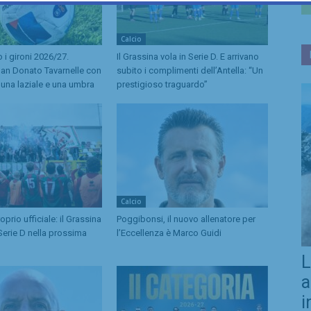
Calcio
o i gironi 2026/27.
Il Grassina vola in Serie D. E arrivano
San Donato Tavarnelle con
subito i complimenti dell’Antella: “Un
, una laziale e una umbra
prestigioso traguardo”
Calcio
prio ufficiale: il Grassina
Poggibonsi, il nuovo allenatore per
Serie D nella prossima
l’Eccellenza è Marco Guidi
L
a
i