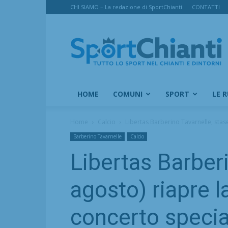
CHI SIAMO – La redazione di SportChianti
CONTATTI
SportChianti
HOME
COMUNI
SPORT
LE 
Home
Calcio
Libertas Barberino Tavarnelle, stase
Barberino Tavarnelle
Calcio
Libertas Barberi
agosto) riapre 
concerto specia