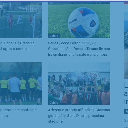
Calcio
di Serie D, il Grassina
Serie D, ecco i gironi 2026/27.
23 agosto contro la
Grassina e San Donato Tavarnelle con
tre emiliane, una laziale e una umbra
L
a
i
Calcio
l lavoro, tra conferme,
Adesso è proprio ufficiale: il Grassina
F
i nuovi
giocherà in Serie D nella prossima
Se
stagione
sp