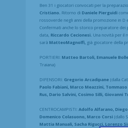
Ben 31 i giocatori convocati per la preparaz
Cristiano.
Ritorno di
Daniele Pierguidi
come 
rossoverde negli anni della promozione in D e
Confermati anche lo storico preparatore dei 
data,
Riccardo Cecionesi.
Una novità per il 
sarà
MatteoMagnolfi,
già giocatore della p
PORTIERI:
Matteo Bartoli, Emanuele Bolle
Traiana)
DIFENSORI:
Gregorio Arcadipane
(dalla Cat
Paolo Fabiani, Marco Meazzini, Tommaso Me
Rus, Dario Salvini, Cosimo Silli, Giovanni T
CENTROCAMPISTI:
Adolfo Alfarano, Diego
Domenico Colasuono, Marco Corsi
(dallo S
Mattia Manuali, Sacha Rigucci, Lorenzo S