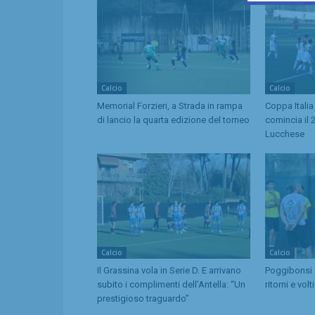
Calcio
Calcio
Memorial Forzieri, a Strada in rampa
Coppa Italia 
di lancio la quarta edizione del torneo
comincia il 
Lucchese
Calcio
Calcio
Il Grassina vola in Serie D. E arrivano
Poggibonsi a
subito i complimenti dell’Antella: “Un
ritorni e volt
prestigioso traguardo”