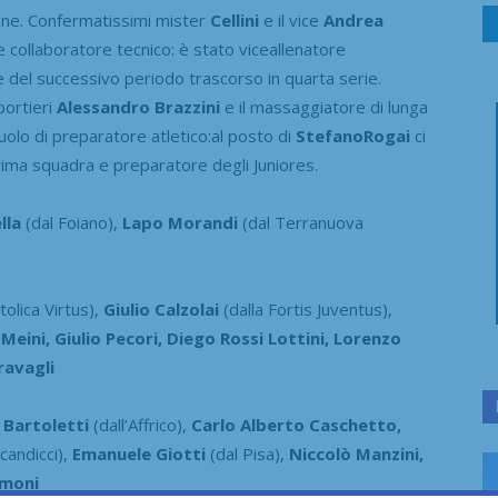
ione. Confermatissimi mister
Cellini
e il vice
Andrea
collaboratore tecnico: è stato viceallenatore
 del successivo periodo trascorso in quarta serie.
portieri
Alessandro Brazzini
e il massaggiatore di lunga
ruolo di preparatore atletico:al posto di
StefanoRogai
ci
rima squadra e preparatore degli Juniores.
lla
(dal Foiano),
Lapo Morandi
(dal Terranuova
tolica Virtus),
Giulio Calzolai
(dalla Fortis Juventus),
ini, Giulio Pecori, Diego Rossi Lottini, Lorenzo
ravagli
 Bartoletti
(dall’Affrico),
Carlo Alberto Caschetto,
candicci),
Emanuele Giotti
(dal Pisa),
Niccolò Manzini,
imoni