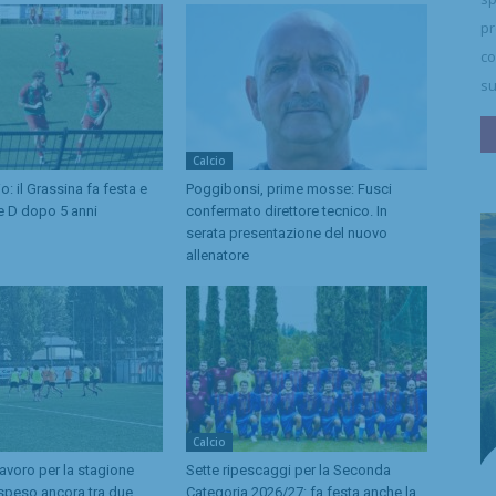
pr
co
su
Calcio
o: il Grassina fa festa e
Poggibonsi, prime mosse: Fusci
ie D dopo 5 anni
confermato direttore tecnico. In
serata presentazione del nuovo
allenatore
Calcio
lavoro per la stagione
Sette ripescaggi per la Seconda
speso ancora tra due
Categoria 2026/27: fa festa anche la