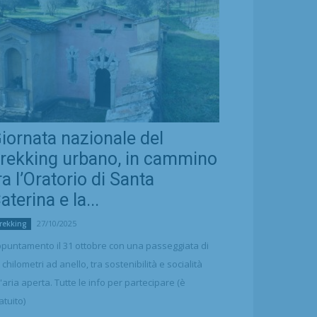
iornata nazionale del
rekking urbano, in cammino
ra l’Oratorio di Santa
aterina e la...
27/10/2025
rekking
puntamento il 31 ottobre con una passeggiata di
 chilometri ad anello, tra sostenibilità e socialità
l'aria aperta. Tutte le info per partecipare (è
atuito)