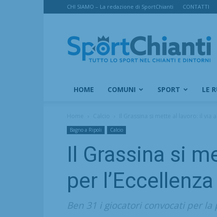
CHI SIAMO – La redazione di SportChianti
CONTATTI
SportChianti
HOME
COMUNI
SPORT
LE 
Home
Calcio
Il Grassina si mette al lavoro: il via 
Bagno a Ripoli
Calcio
Il Grassina si me
per l’Eccellenz
Ben 31 i giocatori convocati per l