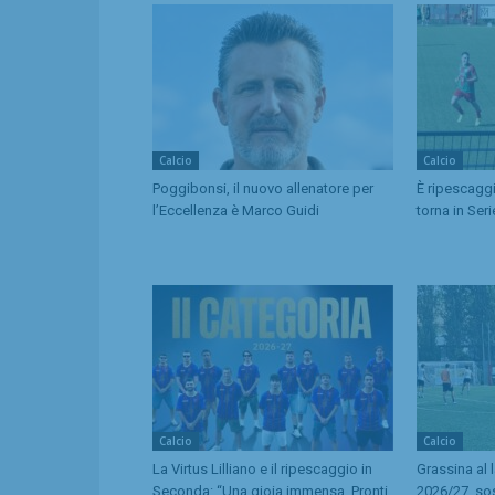
Calcio
Calcio
Poggibonsi, il nuovo allenatore per
È ripescaggi
l’Eccellenza è Marco Guidi
torna in Ser
Calcio
Calcio
La Virtus Lilliano e il ripescaggio in
Grassina al 
Seconda: “Una gioia immensa. Pronti
2026/27, so