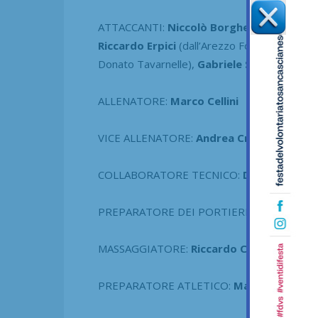
ATTACCANTI:
Niccolò Borghesi
(dal Valsett
Riccardo Erpici
(dall’Arezzo Football Acade
Donato Tavarnelle),
Gabriele Stinghi
ALLENATORE:
Marco Cellini
VICE ALLENATORE:
Andrea Cristiano
COLLABORATORE TECNICO:
Daniele Piergu
PREPARATORE DEI PORTIERI:
Alessandro 
MASSAGGIATORE:
Riccardo Cecionesi
PREPARATORE ATLETICO:
Matteo Magnol