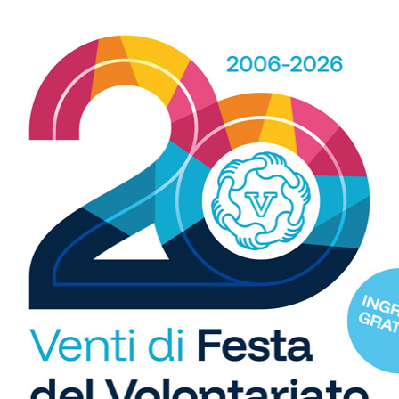
a),
Riccardo Croci
(dalla Sansovino),
Federico Dini,
my),
Alessio Frezza
(dall’Antella),
Elia Menga
(dal San
R
b
idi
i
Brazzini
S
C
"U
so
fi
di