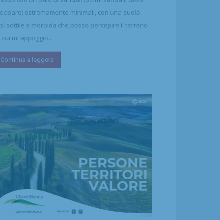
ecisare) estremamente minimali, con una suola
sì sottile e morbida che posso percepire il terreno
 cui mi appoggio...
Continua a leggere