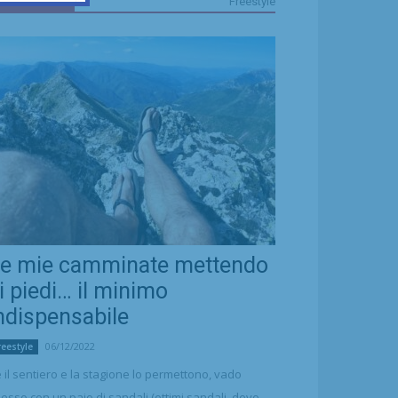
FREESTYLE
Freestyle
e mie camminate mettendo
i piedi… il minimo
ndispensabile
06/12/2022
reestyle
 il sentiero e la stagione lo permettono, vado
esso con un paio di sandali (ottimi sandali, devo