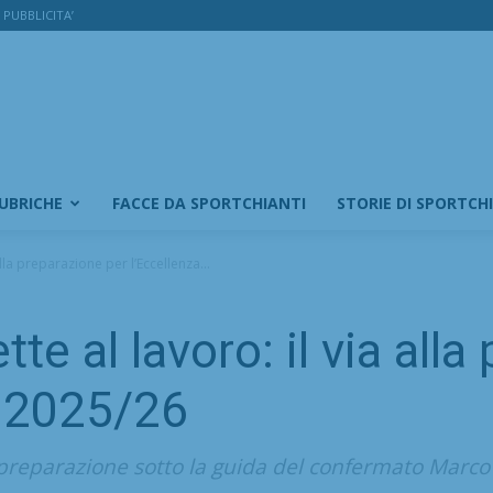
PUBBLICITA’
RUBRICHE
FACCE DA SPORTCHIANTI
STORIE DI SPORTCH
alla preparazione per l’Eccellenza...
tte al lavoro: il via all
a 2025/26
a preparazione sotto la guida del confermato Marco 