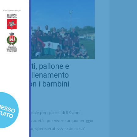
eal Chianti, pallone e
ellezza: allenamento
nsieme con i bambini
aharawi
21/07/2026
alcio
n'occasione speciale per i piccoli di 8-9 anni -
ttolineano dalla società - per vivere un pomeriggio
 puro divertimento, spensieratezza e amicizia"