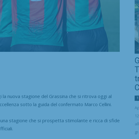
G
T
t
C
a nuova stagione del Grassina che si ritrova oggi al
T
Eccellenza sotto la guida del confermato Marco Cellini.
Ap
12
’è una stagione che si prospetta stimolante e ricca di sfide
al
iciali.
gr