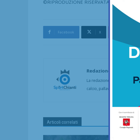
©RIPRODUZIONE RISERVATA
Facebook
X
Pinterest
Redazione
La redazione di SportChianti dà
calcio, pallavolo, basket, pall
Articoli correlati