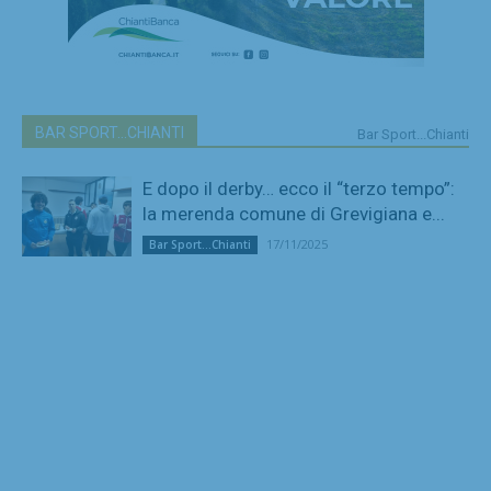
BAR SPORT...CHIANTI
Bar Sport...Chianti
E dopo il derby… ecco il “terzo tempo”:
la merenda comune di Grevigiana e...
17/11/2025
Bar Sport...Chianti