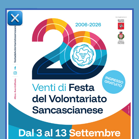
La Grevigiana festeggia 80 anni di
storia: serata imperdibile al “Franchi”
venerdì 17 luglio
Calcio
Chianti Nord, gran colpo per l’attacco: i
biancoverdi si assicurano i gol del
“Puma” Lumachi
Calcio
European Traditional Karate
Championship: grandi prestazioni degli
atleti del nostro territorio
Arti marziali