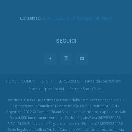
Contattaci:
3391552376 - info@sportchianti.it
SEGUICI
HOME
COMUNI
SPORT
LE RUBRICHE
Facce da SportChianti
Storie di SportChianti
Partner SportChianti
Iscrizione al R.O.C. (Registro Operatori della Comunicazione) n° 22870 -
Registrazione Tribunale di Firenze n° 6063 del 19 settembre 2017 -
Copyright 2012 © ComuniChianti S.r.l. a capitale ridotto, capitale sociale
Euro 4.000 interamente versato - Codice fiscale/P.Iva 06295380486 -
R.E.A. 616643- Iscrizione Registro Imprese di Firenze n° 06295380486 -
Sede legale, via Collina 5/i, San Casciano V.P. - Ufficio di redazione, via