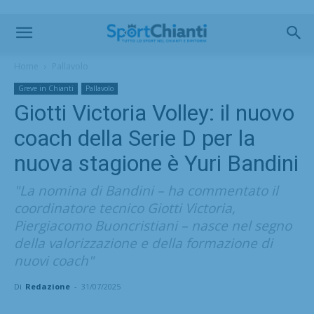
Home
Pallavolo
Greve in Chianti
Pallavolo
Giotti Victoria Volley: il nuovo
coach della Serie D per la
nuova stagione è Yuri Bandini
"La nomina di Bandini – ha commentato il
coordinatore tecnico Giotti Victoria,
Piergiacomo Buoncristiani – nasce nel segno
della valorizzazione e della formazione di
nuovi coach"
Di
Redazione
-
31/07/2025