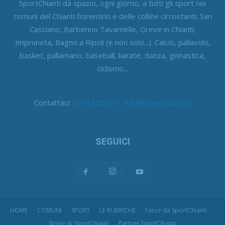
SportChianti dà spazio, ogni giorno, a tutti gli sport nei
comuni del Chianti fiorentino e delle colline circostanti: San
Casciano, Barberino Tavarnelle, Greve in Chianti,
Impruneta, Bagno a Ripoli (e non solo...). Calcio, pallavolo,
basket, pallamano, baseball, karate, danza, ginnastica,
ciclismo...
Contattaci:
3391552376 - info@sportchianti.it
SEGUICI
HOME
COMUNI
SPORT
LE RUBRICHE
Facce da SportChianti
Storie di SportChianti
Partner SportChianti