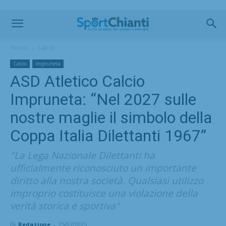
Home
Calcio
Calcio
Impruneta
ASD Atletico Calcio
Impruneta: “Nel 2027 sulle
nostre maglie il simbolo della
Coppa Italia Dilettanti 1967”
"La Lega Nazionale Dilettanti ha
ufficialmente riconosciuto un importante
diritto alla nostra società. Qualsiasi utilizzo
improprio costituisce una violazione della
verità storica e sportiva"
Di
Redazione
-
25/07/2025