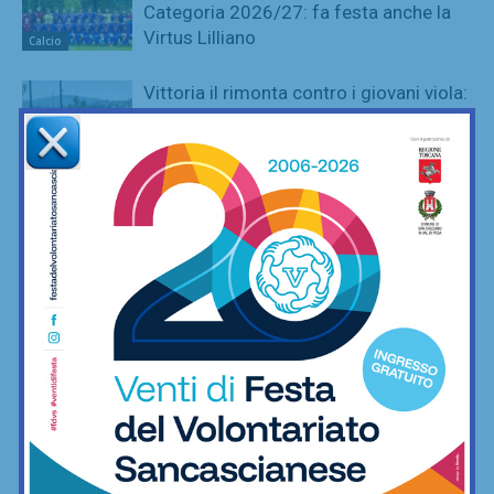
Categoria 2026/27: fa festa anche la
Virtus Lilliano
Calcio
Vittoria il rimonta contro i giovani viola:
2-1 Rondinella nella prima amichevole
Calcio
Serie D, ecco i due passaggi
fondamentali su organici e calendari (e
il Grassina spera…)
Calcio
Mangini: “Talenti dispersi per il costo
delle scuole calcio? Non vorrei si
pensasse davvero questo”
Calcio
Il Grassina aggiunge tre giovani innesti:
Errunghi, Castellucci e Mastrolia
Calcio