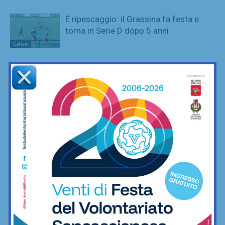
È ripescaggio: il Grassina fa festa e
torna in Serie D dopo 5 anni
Calcio
San Polo, un Niccolò Nocentini in più…
nel motore: altro nuovo acquisto
Calcio
Poggibonsi, prime mosse: Fusci
confermato direttore tecnico. In serata
presentazione del nuovo allenatore
Calcio
La Virtus Lilliano e il ripescaggio in
Seconda: “Una gioia immensa. Pronti
ad affrontare la nuova avventura”
Calcio
Grassina al lavoro per la stagione
2026/27, sospeso ancora tra due