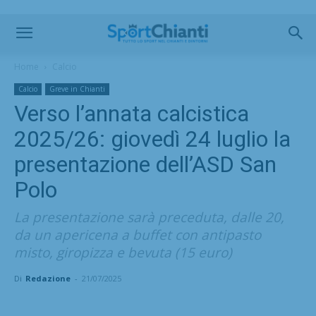
Home
Calcio
Calcio
Greve in Chianti
Verso l’annata calcistica
2025/26: giovedì 24 luglio la
presentazione dell’ASD San
Polo
La presentazione sarà preceduta, dalle 20,
da un apericena a buffet con antipasto
misto, giropizza e bevuta (15 euro)
Di
Redazione
-
21/07/2025