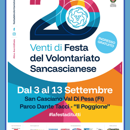
Calcio
È ripescaggio: il Grassina fa festa e
torna in Serie D dopo 5 anni
Calcio
Poggibonsi, prime mosse: Fusci
confermato direttore tecnico. In serata
presentazione del nuovo allenatore
Calcio
La Virtus Lilliano e il ripescaggio in
Seconda: “Una gioia immensa. Pronti
ad affrontare la nuova avventura”
Calcio
Grassina al lavoro per la stagione
2026/27, sospeso ancora tra due
categorie
Calcio
Sette ripescaggi per la Seconda