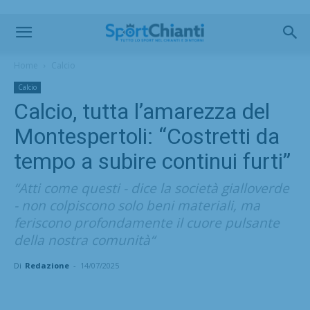
Home
Calcio
Calcio
Calcio, tutta l’amarezza del
Montespertoli: “Costretti da
tempo a subire continui furti”
“Atti come questi - dice la società gialloverde
- non colpiscono solo beni materiali, ma
feriscono profondamente il cuore pulsante
della nostra comunità“
Di
Redazione
-
14/07/2025