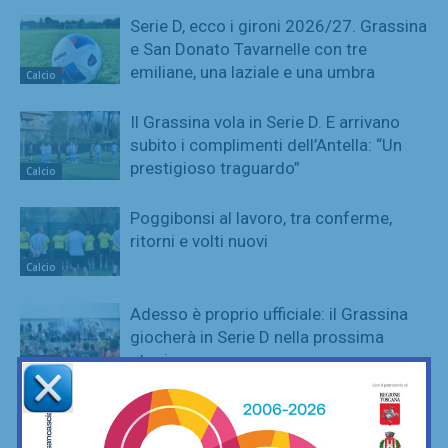
Serie D, ecco i gironi 2026/27. Grassina
e San Donato Tavarnelle con tre
emiliane, una laziale e una umbra
Calcio
Il Grassina vola in Serie D. E arrivano
subito i complimenti dell’Antella: “Un
prestigioso traguardo”
Calcio
Poggibonsi al lavoro, tra conferme,
ritorni e volti nuovi
Calcio
Adesso è proprio ufficiale: il Grassina
giocherà in Serie D nella prossima
stagione
Calcio
Poggibonsi, il nuovo allenatore per
l’Eccellenza è Marco Guidi