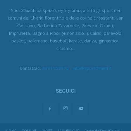
SportChianti dà spazio, ogni giorno, a tutti gli sport nei
comuni del Chianti fiorentino e delle colline circostanti: San
Casciano, Barberino Tavarnelle, Greve in Chianti,
Impruneta, Bagno a Ripoli (e non solo...). Calcio, pallavolo,
basket, pallamano, baseball, karate, danza, ginnastica,
ciclismo...
Contattaci:
3391552376 - info@sportchianti.it
SEGUICI
HOME
COMUNI
SPORT
LE RUBRICHE
Facce da SportChianti