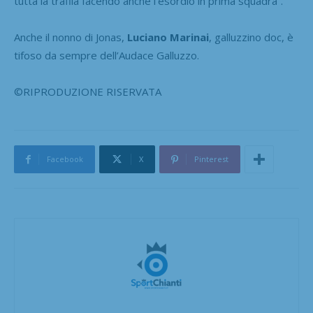
tutta la trafila facendo anche l’esordio in prima squadra”.
Anche il nonno di Jonas,
Luciano Marinai
, galluzzino doc, è
tifoso da sempre dell’Audace Galluzzo.
©RIPRODUZIONE RISERVATA
Facebook
X
Pinterest