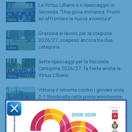
La Virtus Lilliano e il ripescaggio in
Seconda: “Una gioia immensa. Pronti
ad affrontare la nuova avventura”
Calcio
Grassina al lavoro per la stagione
2026/27, sospeso ancora tra due
categorie
Calcio
Sette ripescaggi per la Seconda
Categoria 2026/27: fa festa anche la
Virtus Lilliano
Calcio
Vittoria il rimonta contro i giovani viola:
2-1 Rondinella nella prima amichevole
Calcio
Serie D, ecco i due passaggi
fondamentali su organici e calendari (e
il Grassina spera…)