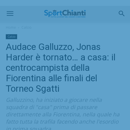
Home
Calcio
Calcio
Audace Galluzzo, Jonas
Harder è tornato… a casa: il
centrocampista della
Fiorentina alle finali del
Torneo Sgatti
Galluzzino, ha iniziato a giocare nella
squadra di "casa" prima di passare
direttamente alla Fiorentina, nella quale ha
fatto tutta la trafila facendo anche l'esordio
in prima squadra