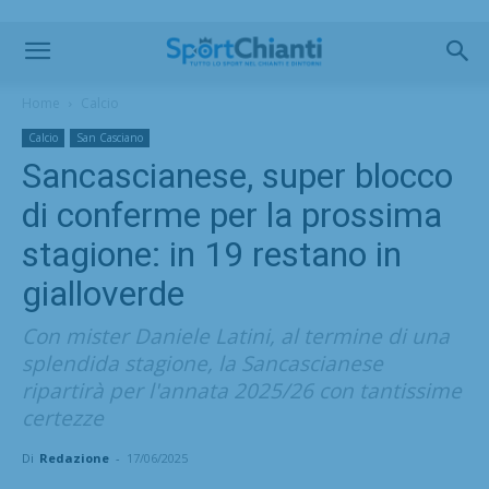
Home
Calcio
Calcio
San Casciano
Sancascianese, super blocco
di conferme per la prossima
stagione: in 19 restano in
gialloverde
Con mister Daniele Latini, al termine di una
splendida stagione, la Sancascianese
ripartirà per l'annata 2025/26 con tantissime
certezze
Di
Redazione
-
17/06/2025