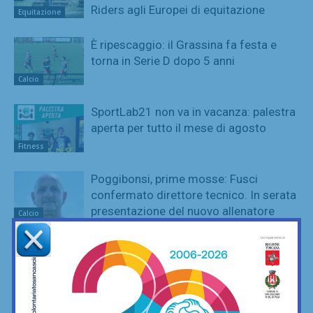
Riders agli Europei di equitazione
Equitazione
È ripescaggio: il Grassina fa festa e
torna in Serie D dopo 5 anni
Calcio
SportLab21 non va in vacanza: palestra
aperta per tutto il mese di agosto
Fitness
Poggibonsi, prime mosse: Fusci
confermato direttore tecnico. In serata
presentazione del nuovo allenatore
Calcio
La Virtus Lilliano e il ripescaggio in
Seconda: “Una gioia immensa. Pronti
ad affrontare la nuova avventura”
Calcio