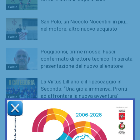
Calcio
San Polo, un Niccolò Nocentini in più…
nel motore: altro nuovo acquisto
Calcio
Poggibonsi, prime mosse: Fusci
confermato direttore tecnico. In serata
presentazione del nuovo allenatore
Calcio
La Virtus Lilliano e il ripescaggio in
Seconda: “Una gioia immensa. Pronti
ad affrontare la nuova avventura”
Calcio
Grassina al lavoro per la stagione
2026/27, sospeso ancora tra due
categorie
Calcio