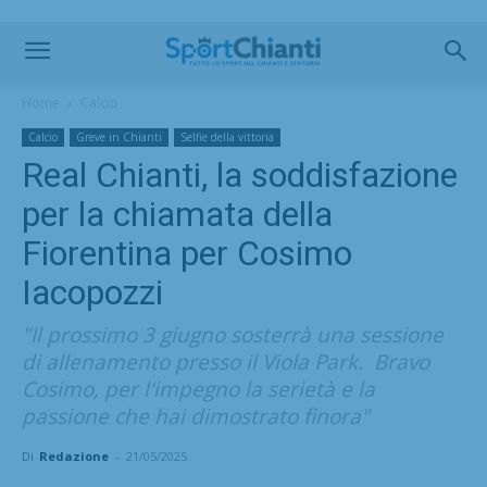
Home
Calcio
Calcio
Greve in Chianti
Selfie della vittoria
Real Chianti, la soddisfazione
per la chiamata della
Fiorentina per Cosimo
Iacopozzi
"Il prossimo 3 giugno sosterrà una sessione
di allenamento presso il Viola Park. Bravo
Cosimo, per l'impegno la serietà e la
passione che hai dimostrato finora"
Di
Redazione
-
21/05/2025