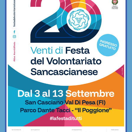
Arnetoli, Kostner, Renieri: “Ecco perché
abbiamo deciso di rimanere a San Polo
in Terza categoria”
Calcio
Virtus Buonconvento protagonista ai
Campionati Italiani di Lifesaving:
trascinata da una super Chiara Costagli
Nuoto
Real Chianti, pallone e bellezza:
allenamento insieme con i bambini
Saharawi
Calcio
La Grevigiana compie 80 anni di vita e
amore per il calcio: oggi secondo
giorno di festa
Calcio
Un altro arrivo (anzi, un ritorno) per la
difesa della Grevigiana: Giorgio