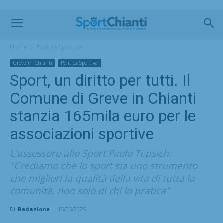
Home
Politica Sportiva
Greve in Chianti
Politica Sportiva
Sport, un diritto per tutti. Il
Comune di Greve in Chianti
stanzia 165mila euro per le
associazioni sportive
L'assessore allo Sport Paolo Tepsich:
"Crediamo che lo sport sia uno strumento
che migliori la qualità della vita di tutta la
comunità, non solo di chi lo pratica"
Di
Redazione
-
15/05/2025