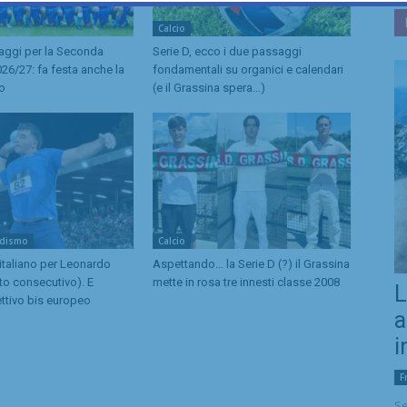
Calcio
caggi per la Seconda
Serie D, ecco i due passaggi
26/27: fa festa anche la
fondamentali su organici e calendari
no
(e il Grassina spera…)
odismo
Calcio
 italiano per Leonardo
Aspettando… la Serie D (?) il Grassina
to consecutivo). E
mette in rosa tre innesti classe 2008
L
ttivo bis europeo
a
i
F
Se