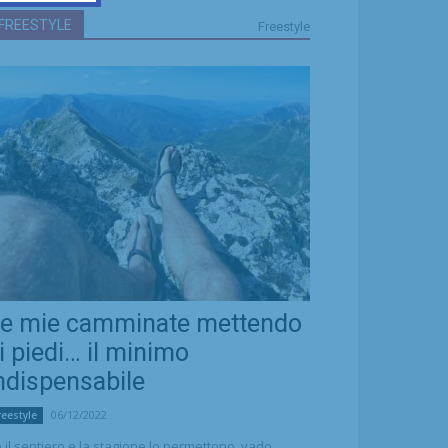
FREESTYLE
Freestyle
e mie camminate mettendo
i piedi… il minimo
ndispensabile
06/12/2022
reestyle
 il sentiero e la stagione lo permettono, vado