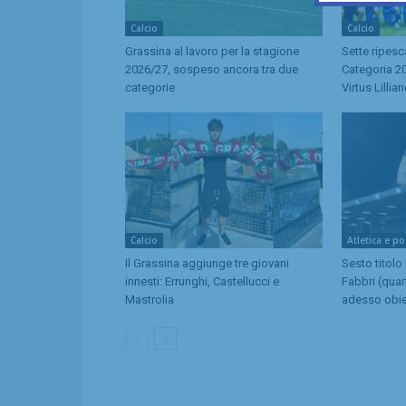
Calcio
Calcio
Grassina al lavoro per la stagione
Sette ripes
2026/27, sospeso ancora tra due
Categoria 20
categorie
Virtus Lillia
Calcio
Atletica e p
Il Grassina aggiunge tre giovani
Sesto titolo
innesti: Errunghi, Castellucci e
Fabbri (quar
Mastrolia
adesso obie