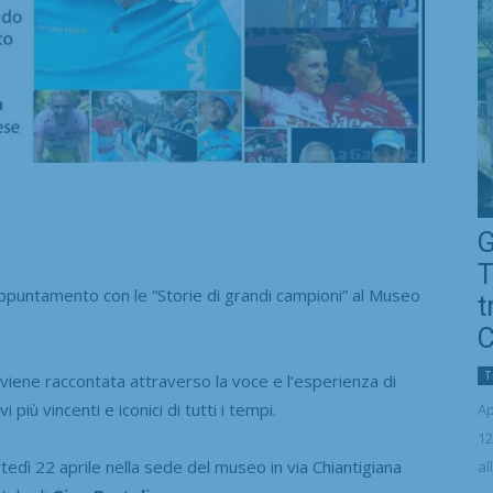
G
T
ntamento con le “Storie di grandi campioni” al Museo
t
C
T
 viene raccontata attraverso la voce e l’esperienza di
i più vincenti e iconici di tutti i tempi.
Ap
12
rtedì 22 aprile nella sede del museo in via Chiantigiana
al