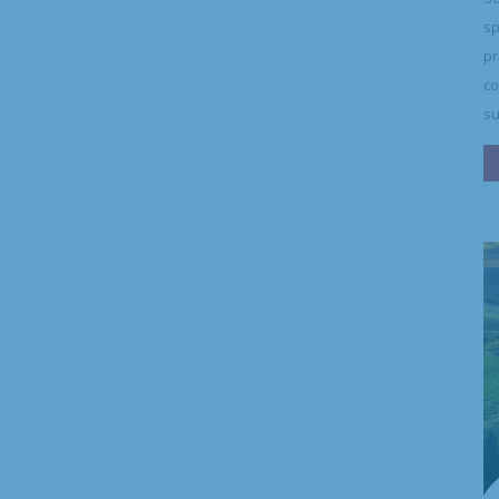
sp
pr
co
su