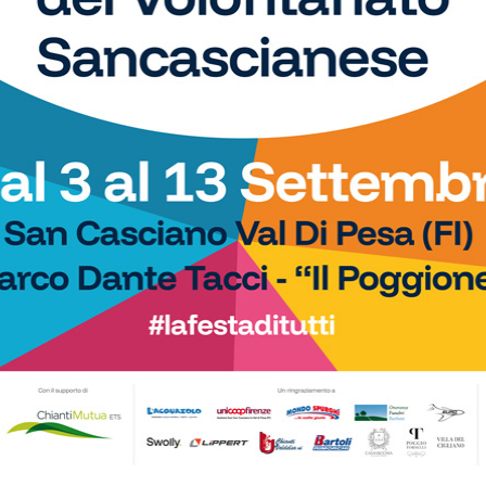
Calcio
o i gironi 2026/27.
Il Grassina vola in Serie D. E arrivano
San Donato Tavarnelle con
subito i complimenti dell’Antella: “Un
, una laziale e una umbra
prestigioso traguardo”
Calcio
o: il Grassina fa festa e
La Virtus Lilliano e il ripescaggio in
ie D dopo 5 anni
Seconda: “Una gioia immensa. Pronti
ad affrontare la nuova avventura”