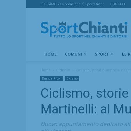
CHI SIAMO – La redazione di SportChianti
CONTATTI
SportChianti
HOME
COMUNI
SPORT
LE 
Home
Ciclismo
Ciclismo, storie di imprese e camp
Bagno a Ripoli
Ciclismo
Ciclismo, stori
Martinelli: al M
Nuovo appuntamento dedicato alle st