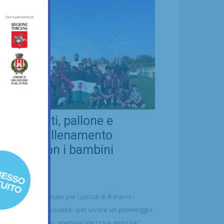
eal Chianti, pallone e
ellezza: allenamento
nsieme con i bambini
aharawi
21/07/2026
alcio
n'occasione speciale per i piccoli di 8-9 anni -
ttolineano dalla società - per vivere un pomeriggio
 puro divertimento, spensieratezza e amicizia"