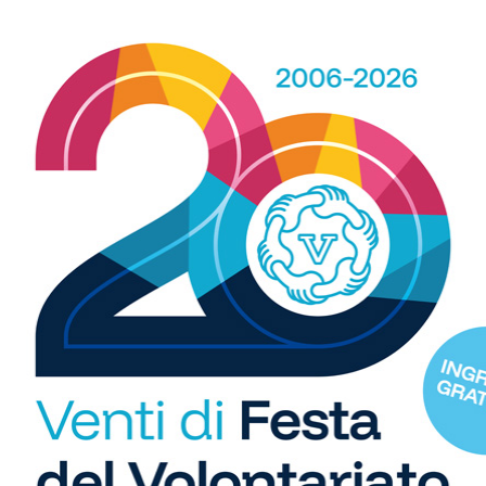
 spazio, ogni giorno, a tutti gli sport nei comuni chiantigiani:
amano, baseball, karate, danza, ginnastica, ciclismo...
R
b
i
S
C
"U
so
di