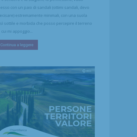
esso con un paio di sandali (ottimi sandali, devo
ecisare) estremamente minimali, con una suola
sì sottile e morbida che posso percepire il terreno
 cui mi appoggio...
Continua a leggere