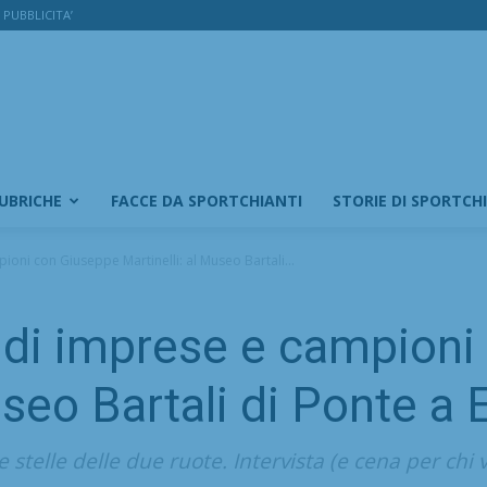
PUBBLICITA’
RUBRICHE
FACCE DA SPORTCHIANTI
STORIE DI SPORTCH
ioni con Giuseppe Martinelli: al Museo Bartali...
e di imprese e campion
useo Bartali di Ponte a
elle delle due ruote. Intervista (e cena per chi vu