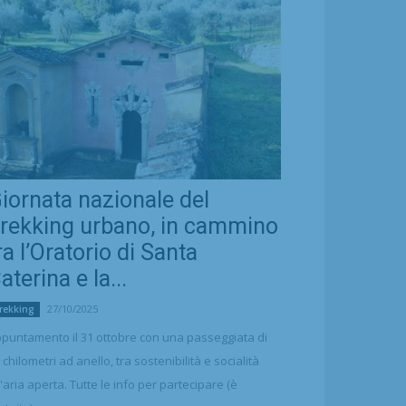
iornata nazionale del
rekking urbano, in cammino
ra l’Oratorio di Santa
aterina e la...
27/10/2025
rekking
puntamento il 31 ottobre con una passeggiata di
 chilometri ad anello, tra sostenibilità e socialità
l'aria aperta. Tutte le info per partecipare (è