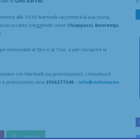
tale di
Gino Bartali
.
gr
mentre alle 19.30 Martinelli racconterà la sua storia,
 vissuti accanto a leggende come
Chiappucci
,
Bontempi
,
.
e memorabili al Giro e al Tour, e per riscoprire la
cenare con Martinelli (su prenotazione). L’iniziativa è
fo e prenotazioni cena
3926277248
–
info@ciclomuseo-
WhatsApp