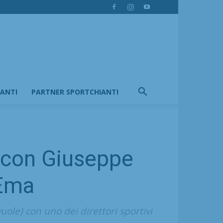
IANTI
PARTNER SPORTCHIANTI
i con Giuseppe
 Ema
ole) con uno dei direttori sportivi