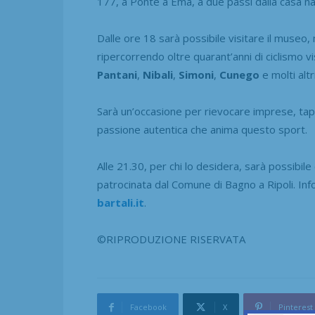
177, a Ponte a Ema, a due passi dalla casa na
Dalle ore 18 sarà possibile visitare il museo, 
ripercorrendo oltre quarant’anni di ciclismo
Pantani
,
Nibali
,
Simoni
,
Cunego
e molti altri
Sarà un’occasione per rievocare imprese, tapp
passione autentica che anima questo sport.
Alle 21.30, per chi lo desidera, sarà possibile 
patrocinata dal Comune di Bagno a Ripoli. In
bartali.it
.
©RIPRODUZIONE RISERVATA
Facebook
X
Pinterest