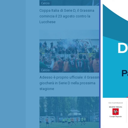
Calcio
Calcio
Coppa Italia di Serie D, il Grassina
Serie D, ecc
comincia il 23 agosto contro la
Grassina e 
Lucchese
tre emiliane
Calcio
Calcio
Adesso è proprio ufficiale: il Grassina
È ripescaggi
giocherà in Serie D nella prossima
torna in Ser
stagione