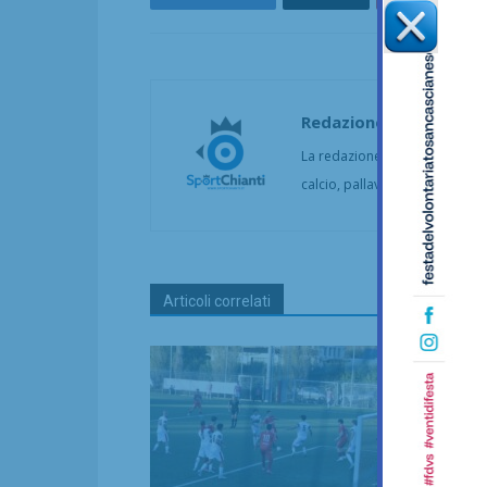
Redazione
La redazione di SportChianti dà
calcio, pallavolo, basket, pall
Articoli correlati